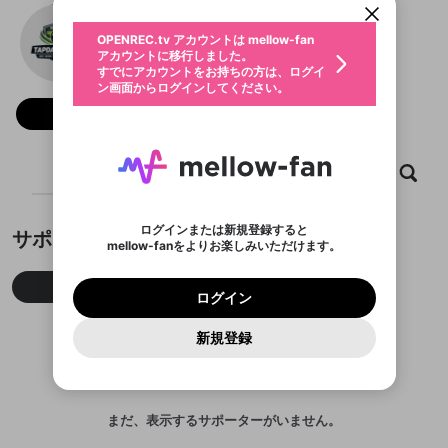
動画プレイリストを選択
生年月
Tập đá bóng
固定動画に設定
不適切なユーザーとして報告しま
ファンレター
OPENREC.tv アカウントは mellow-fan
サブスクシェア
@
新規登録
ログイン
すか？
年
月
アカウントに移行しました。
マイページに表示されている動画 (ライブ配信、配
認証コードの入力
すでにアカウントをお持ちの方は、ログイ
生年月は登録後に変更できません。
信予定、アーカイブ、アップロード動画) をページ
選択できるプレイリストがありません。
応援している配信者にファンレターを送ることがで
ン画面からログインしてください。
ご確認ください
のトップに1つ固定できます。動画タイトル横のメ
ログイン
プレイリストは動画の再生画面で作成で
きます。好きなデザインを選んでメッセージを書い
ニューより設定することができます。
メールアドレスで新規登録
メールアドレスでログイン
問題を選択してください
フォロー
この限定コミュニティは、Discordで提供されてい
性別
きます。
たり、エールアイテムでデコレーションして、配信
メールアドレスにメールを送信しました。30分以内
パスワード再設定
ます。
者に届けましょう！
にメール記載の6桁の認証コードを入力してくださ
入力していただいたメールアドレ
男性
女性
その他
利用規約とプライバシーポリシーが更新されま
問題を選択してください
詳しくはこちら
※ファンレター機能は有料サービスです。
い。
または
または
ポイントが不足しています
した。 サービスを利用するには変更後の内容を
Discordアカウントをお持ちでない方
スに、パスワード再設定用URLを
セッションの有効期限が切れたた
ホーム
動画
キャプチャ
プレイリスト
登録したメールアドレスを入力し、送信してくださ
わいせつな表現
ブロックリストに追加しますか？
この動画の公開は終了しました
お住まいの地域
ご確認いただき、同意していただく必要があり
認証コード
い。
記載されたメールを送信しました
め、ログアウトしました
Discordとは？からDiscordにアクセス
X
X
ます。
mellowポイントの購入に進みますか？
他者を誹謗中傷する表現
のでご確認ください
0
6
ログインまたは新規登録すると
サポーター
Discordアカウントを作成
mellow-fanをよりお楽しみいただけます。
キャンセル
OK
OK
0
500
著作権の侵害
Google
Google
利用規約
プレミアム会員に入会
を確認しました。
OK
いいえ
はい
mellow-fan のメールアドレス（mellow-fan.comド
この画面からDiscordに参加する
利用規約
および
プライバシーポリシー
に同意頂いた上で
ログイン
プライバシーポリシー
を確認しました。
今月
先月
累積
メイン及びcs.openrec.co.jpドメイン）が受信拒否設
次にお進みください。
OK
プライバシーの侵害
ご登録いただいた情報はサービスの向上を目的
ログイン
再設定する
動画プレイリストがありません
定に含まれていないかご確認ください。
Yahoo! JAPAN
Yahoo! JAPAN
Discordは第三者が提供するコミュニティーサービスで、
として使用いたします。
報告された問題については、利用規約に違反しているか
動画プレイリストを選択
パスワードを忘れた方は
こちら
過激な暴力や自傷行為
mellow-fanとは関わりがありません。Discordに関してのお
一部サービスをご利用いただくには、生年月の
どうかをスタッフが確認します。
この機能をむやみに使
新規登録
確認しました
問い合わせにはお答えすることができません。Discordの仕
アカウントをお持ちですか？
アカウントを作成する
登録が必要です。
用することは、利用規約違反になります。
様変更により、限定コミュニティ特典の提供が終了する可能
入力
なりすまし行為
Appleでサインアップ
Appleでサインイン
動画のプレイリストを一つ選択すると、そのプレイ
ご登録いただいた情報は公開されません。
性がありますが、その際の補償は一切行いません。外部サー
リストの動画をマイページの上部にリストで表示す
ビスとのID連携に関する同意事項に同意の上、参加をお願い
閉じる
ることができます。
出会いを誘導する行為
ファンレターを作成
します。
送信
mellow-fanの
mellow-fanの
利用規約
利用規約
・
・
プライバシーポリシー
プライバシーポリシー
・
・
外部
外部
まだ、表示するサポーターがいません。
登録
外部サービスとのID連携に関する同意事項
サービスとのID連携に関する同意事項
サービスとのID連携に関する同意事項
に同意頂いた上
に同意頂いた上
閉じる
ねずみ講やマルチ商法
動画プレイリストを選択
アカウント作成
で、次にお進みください
で、次にお進みください