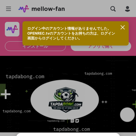
ログイン中のアカウント情報がありませんでした。
快適に視聴するなら、アプリをインストールしよう！
OPENREC.tvのアカウントをお持ちの方は、ログイン
画面からログインしてください。
インストール
アプリで開く
新規登録
OPENREC.tv アカウントは mellow-fan
OPENREC.tvアカウントはmellow-fanア
限定コミュニティ参加方法
パーソナルデータの登録
アカウントに移行しました。
カウントに統合しました。
すでにアカウントをお持ちの方は、ログイ
こちらからOPENREC.tvでログイン中のア
ン画面からログインしてください。
カウント情報を引き継ぐことができます。