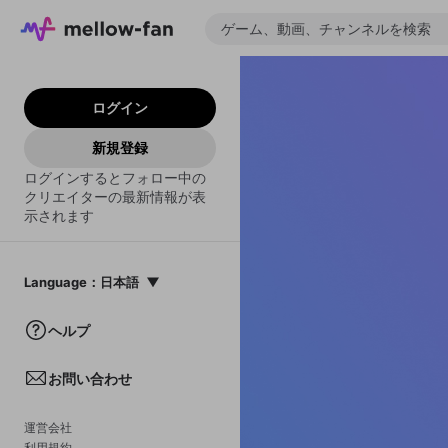
ログイン
新規登録
ログインするとフォロー中の
クリエイターの最新情報が表
示されます
Language
：
日本語
日本語
ヘルプ
English
お問い合わせ
中文(簡体)
한국어
運営会社
利用規約