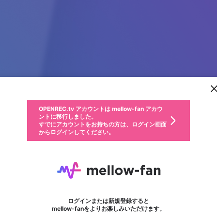
新規登録
OPENREC.tv アカウントは mellow-fan アカウ
OPENREC.tvアカウントはmellow-fanアカウン
パーソナルデータの登録
限定コミュニティ参加方法
ントに移行しました。
トに統合しました。
すでにアカウントをお持ちの方は、ログイン画面
こちらからOPENREC.tvでログイン中のアカウ
からログインしてください。
ント情報を引き継ぐことができます。
動画プレイリストを選択
生年月
固定動画に設定
不適切なユーザーとして報告します
ファンレター
サブスクシェア
OPENREC.tv アカウントは mellow-fan アカウ
@
新規登録
ログイン
か？
年
月
ントに移行しました。
マイページに表示されている動画 (ライブ配信、配信予定、ア
すでにアカウントをお持ちの方は、ログイン画面
ーカイブ、アップロード動画) をページのトップに1つ固定で
Hitclub
応援している配信者にファンレターを送ることができま
生年月は登録後に変更できません。
認証コードの入力
できるプレイリストがありません。プレイリストは動画の再生画面で作
からログインしてください。
きます。動画タイトル横のメニューより設定することができま
す。好きなデザインを選んでメッセージを書いたり、エ
ログイン
す。
@
hitclubdiscount1
ご確認ください
す。
メールアドレスで新規登録
メールアドレスでログイン
問題を選択してください
ールアイテムでデコレーションして、配信者に届けまし
性別
ょう！
メールアドレスにメールを送信しました。30分以内にメ
パスワード再設定
詳しくはこちら
この限定コミュニティは、Discordで提供されています。
入力していただいたメールアドレス
男性
女性
その他
問題を選択してください
※ファンレター機能は有料サービスです。
ール記載の6桁の認証コードを入力してください。
利用規約とプライバシーポリシーが更新されました。
または
または
ポイントが不足しています
フォロー
に、パスワード再設定用URLを記載
セッションの有効期限が切れたた
Discordアカウントをお持ちでない方
サービスを利用するには変更後の内容をご確認いただ
わいせつな表現
認証コード
検索履歴をすべて削除しますか？
ブロックリストに追加しますか？
この動画の公開は終了しました
登録したメールアドレスを入力し、送信してください。
お住まいの地域
されたメールを送信しましたのでご
め、ログアウトしました
き、同意していただく必要があります。
X
X
Discordとは？からDiscordにアクセス
mellowポイントの購入に進みますか？
他者を誹謗中傷する表現
0
6
確認ください
ログインまたは新規登録すると
Discordアカウントを作成
キャンセル
mellow-fanをよりお楽しみいただけます。
いいえ
OK
はい
OK
利用規約
を確認しました。
0
500
著作権の侵害
Google
Google
キャプチャ
プレイリスト
フォロー
フォロワー
プレミアム会員に入会
mellow-fan のメールアドレス（mellow-fan.comドメイン
OK