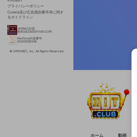
プライバシーポリシー
Cookie及び広告識別番号等に関す
るガイドライン
JASRAC許諾
第9036330001Y45123号
NexTone許諾番号
ID000008336
© OPENREC, inc. All Rights Reserved.
選択
きま
ホーム
動画