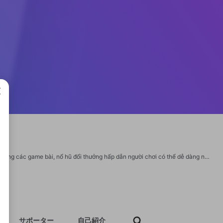
成で
HitClub - tên gọi khác HIT CLUB - là cổng game đổi thưởng uy tín, cung cấp đa dạng các game bài, nổ hũ đổi thưởng hấp dẫn người chơi có thể dễ dàng nạp tiền vào tài khoản và rút tiền một cách nhanh chóng và thuận tiện. Thông tin liên hệ: Website: https://hitclub.discount/ SĐT 0985589023 Địa chỉ 52 Đường số 3, Bình Hưng, Bình Chánh, Hồ Chí Minh, Việt Nam Hastag #HitClub #hitclubdiscount https://www.kniterate.com/community/users/hitclubdiscount1/ https://bootstrapbay.com/user/hitclubdiscount1 https://unityroom.com/users/rmw13ycjit7hpk05ova9 https://community.orbitonline.com/users/hitclubdiscount1/ https://forum.lexulous.com/user/hitclubdiscount1 https://www.dokkan-battle.fr/forums/users/hitclubdiscount1/ https://whyp.it/users/60493/hitclubdiscount1 https://animationpaper.com/forums/users/hitclubdiscount1/ https://www.jumpinsport.com/users/hitclubdiscount1 https://zzb.bz/EEXGQ https://decidim.pontault-combault.fr/profiles/hitclubdiscount/activity
サポーター
自己紹介