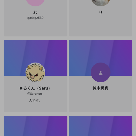
わ
り
@
clag2580
さるくん（Saru）
鈴木勇真
@
Sarukun_
人です。