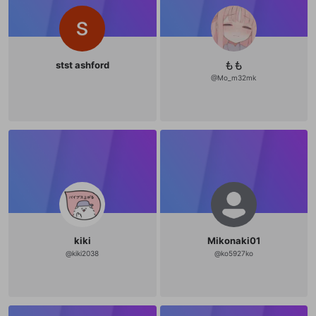
stst ashford
もも
@
Mo_m32mk
kiki
Mikonaki01
@
kiki2038
@
ko5927ko