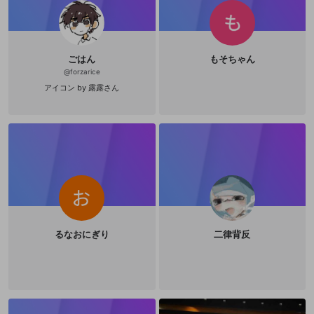
ごはん
もそちゃん
@
forzarice
アイコン by 露露さん
るなおにぎり
二律背反