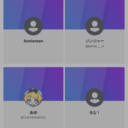
Suniansan
ジンジャー
@
jekmid____0
あゆ
るな！
@
11451419190102