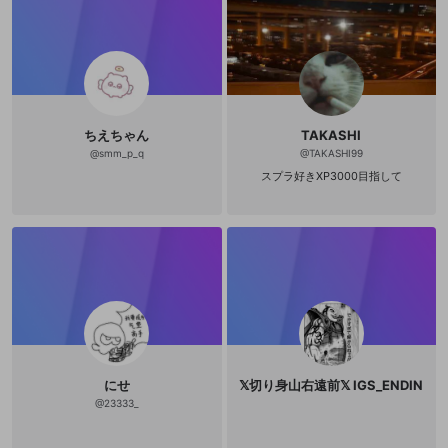
ちえちゃん
TAKASHI
@
smm_p_q
@
TAKASHI99
スプラ好きXP3000目指して
にせ
𝕏切り身山右遠前𝕏 IGS_ENDIN
@
23333_
新規登録
OPENREC.tv アカウントは mellow-fan
OPENREC.tvアカウントはmellow-fanア
限定コミュニティ参加方法
パーソナルデータの登録