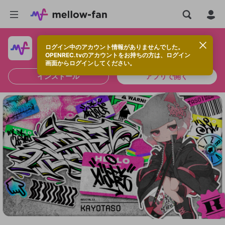
ログイン中のアカウント情報がありませんでした。
快適に視聴するなら、アプリをインストールしよう！
OPENREC.tvのアカウントをお持ちの方は、ログイン
画面からログインしてください。
インストール
アプリで開く