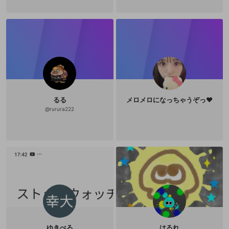
るる
メロメロになっちゃうぞっ❤︎
@
rurura222
ゆきぺろ
はるれ