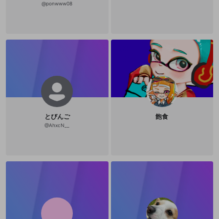
登録
@
ponwww08
外部サービスとのID連携に関する同意事項
サービスとのID連携に関する同意事項
サービスとのID連携に関する同意事項
に同意頂いた上
に同意頂いた上
閉じる
ねずみ講やマルチ商法
動画プレイリストを選択
アカウント作成
で、次にお進みください
で、次にお進みください
誤解を招く配信設定
あとで登録
Discordとは？
Discordに参加する
mellow-fanからのお得な情報をメールで受
ゲームの録画禁止区域の配信
け取る
改造版・海賊版ソフトの配信
政治的・宗教的・人種的な内容
その他の問題
とびんご
飽食
@
AhxcN__