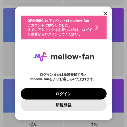
アカウントに移行しました。
カウントに統合しました。
すでにアカウントをお持ちの方は、ログイ
こちらからOPENREC.tvでログイン中のア
動画プレイリストを選択
ン画面からログインしてください。
カウント情報を引き継ぐことができます。
生年月
固定動画に設定
不適切なユーザーとして報告しま
ファンレター
OPENREC.tv アカウントは mellow-fan
サブスクシェア
@
新規登録
ログイン
すか？
年
月
アカウントに移行しました。
マイページに表示されている動画 (ライブ配信、配
認証コードの入力
すでにアカウントをお持ちの方は、ログイ
生年月は登録後に変更できません。
信予定、アーカイブ、アップロード動画) をページ
選択できるプレイリストがありません。
応援している配信者にファンレターを送ることがで
ン画面からログインしてください。
ご確認ください
のトップに1つ固定できます。動画タイトル横のメ
ログイン
プレイリストは動画の再生画面で作成で
きます。好きなデザインを選んでメッセージを書い
ニューより設定することができます。
メールアドレスで新規登録
メールアドレスでログイン
問題を選択してください
この限定コミュニティは、Discordで提供されてい
性別
きます。
たり、エールアイテムでデコレーションして、配信
メールアドレスにメールを送信しました。30分以内
パスワード再設定
ます。
者に届けましょう！
にメール記載の6桁の認証コードを入力してくださ
入力していただいたメールアドレ
男性
女性
その他
利用規約とプライバシーポリシーが更新されま
問題を選択してください
詳しくはこちら
おぢさん
海月
※ファンレター機能は有料サービスです。
い。
または
または
ポイントが不足しています
した。 サービスを利用するには変更後の内容を
Discordアカウントをお持ちでない方
スに、パスワード再設定用URLを
セッションの有効期限が切れたた
登録したメールアドレスを入力し、送信してくださ
わいせつな表現
チームメンバーに追加しますか？
ブロックリストに追加しますか？
この動画の公開は終了しました
お住まいの地域
ご確認いただき、同意していただく必要があり
認証コード
い。
記載されたメールを送信しました
め、ログアウトしました
Discordとは？からDiscordにアクセス
X
X
ます。
mellowポイントの購入に進みますか？
他者を誹謗中傷する表現
のでご確認ください
0
6
ログインまたは新規登録すると
Discordアカウントを作成
mellow-fanをよりお楽しみいただけます。
キャンセル
キャンセル
OK
はい
OK
0
500
著作権の侵害
Google
Google
利用規約
プレミアム会員に入会
を確認しました。
OK
いいえ
はい
mellow-fan のメールアドレス（mellow-fan.comド
この画面からDiscordに参加する
利用規約
および
プライバシーポリシー
に同意頂いた上で
ログイン
プライバシーポリシー
を確認しました。
メイン及びcs.openrec.co.jpドメイン）が受信拒否設
次にお進みください。
OK
プライバシーの侵害
ご登録いただいた情報はサービスの向上を目的
ログイン
再設定する
動画プレイリストがありません
定に含まれていないかご確認ください。
Yahoo! JAPAN
Yahoo! JAPAN
Discordは第三者が提供するコミュニティーサービスで、
として使用いたします。
報告された問題については、利用規約に違反しているか
動画プレイリストを選択
パスワードを忘れた方は
こちら
過激な暴力や自傷行為
mellow-fanとは関わりがありません。Discordに関してのお
一部サービスをご利用いただくには、生年月の
どうかをスタッフが確認します。
この機能をむやみに使
新規登録
確認しました
問い合わせにはお答えすることができません。Discordの仕
アカウントをお持ちですか？
アカウントを作成する
登録が必要です。
用することは、利用規約違反になります。
様変更により、限定コミュニティ特典の提供が終了する可能
入力
なりすまし行為
Appleでサインアップ
Appleでサインイン
動画のプレイリストを一つ選択すると、そのプレイ
ご登録いただいた情報は公開されません。
性がありますが、その際の補償は一切行いません。外部サー
リストの動画をマイページの上部にリストで表示す
ビスとのID連携に関する同意事項に同意の上、参加をお願い
閉じる
ることができます。
出会いを誘導する行為
ファンレターを作成
します。
ぽん
うの
送信
mellow-fanの
mellow-fanの
利用規約
利用規約
・
・
プライバシーポリシー
プライバシーポリシー
・
・
外部
外部