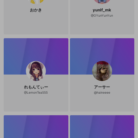
おかき
yunlf_mk
@
OYunYunYun
れもんてぃー
アーサー
@
LemonTea555
@
haineeee