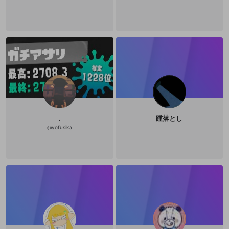
.
踵落とし
@
yofusika