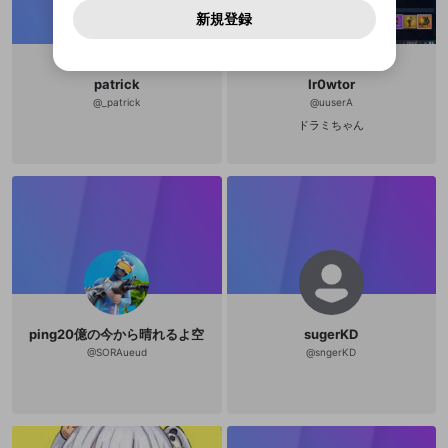
動画プレイリストを選択
パスワードを忘れた方は
こちら
過激な暴力や自傷行為
mellow-fanとは関わりがありません。Discordに関してのお
一部サービスをご利用いただくには、生年月の
どうかをスタッフが確認します。
この機能をむやみに使
新規登録
確認しました
問い合わせにはお答えすることができません。Discordの仕
アカウントをお持ちですか？
アカウントを作成する
登録が必要です。
用することは、利用規約違反になります。
様変更により、限定コミュニティ特典の提供が終了する可能
入力
なりすまし行為
Appleでサインアップ
Appleでサインイン
動画のプレイリストを一つ選択すると、そのプレイ
ご登録いただいた情報は公開されません。
性がありますが、その際の補償は一切行いません。外部サー
リストの動画をマイページの上部にリストで表示す
ビスとのID連携に関する同意事項に同意の上、参加をお願い
閉じる
ることができます。
出会いを誘導する行為
ファンレターを作成
します。
patrick
Ir0wtor
送信
mellow-fanの
mellow-fanの
利用規約
利用規約
・
・
プライバシーポリシー
プライバシーポリシー
・
・
外部
外部
@
_patrick
@
uuserA
登録
外部サービスとのID連携に関する同意事項
サービスとのID連携に関する同意事項
サービスとのID連携に関する同意事項
に同意頂いた上
に同意頂いた上
閉じる
ねずみ講やマルチ商法
動画プレイリストを選択
アカウント作成
ドラミちゃん
で、次にお進みください
で、次にお進みください
誤解を招く配信設定
あとで登録
Discordとは？
Discordに参加する
mellow-fanからのお得な情報をメールで受
ゲームの録画禁止区域の配信
け取る
改造版・海賊版ソフトの配信
政治的・宗教的・人種的な内容
その他の問題
ping20億の今から晴れるよ空
sugerKD
@
SORAueud
@
sngerKD