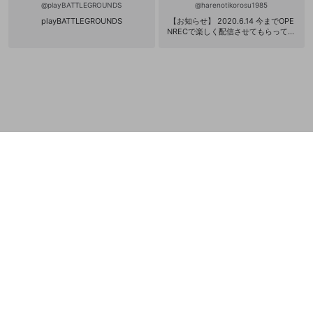
@
playBATTLEGROUNDS
@
harenotikorosu1985
playBATTLEGROUNDS
【お知らせ】 2020.6.14 今までOPE
NRECで楽しく配信させてもらって、
見てくれてありがとうございました
(人´∀`)♪これからB-LIVEで配信する
ことにしました！本当に今まであり
がとう✨もし良かったらB-LIVEでも
応援してくれたら嬉しいです🍀また
ね☺️バイバイ😆👍✨ 【B-LIVE】http
s://live.carol-i.com/room/6ovY9p2
Tjbk7rHyz0OzJEXqD パラレルhttp
s://reactcorp.page.link/Drf7ySwnY2
A4Rdup9 フリーアイコン☺️きなCO
さんの拝借 めっちゃ可愛い↓ http
s://twitter.com/kinaco_bd/status/12
18059058810212354?s=19 【オス
スメ神曲!!!!!】🆕 作詞・作曲 蚊取旋
光 https://youtu.be/7Wm2K2WGql
w 【でぃすこーど】 https://discord.
gg/cbwXjWd >>>>>>> Top support
er <<<<<<< ☆nandaKANDA TV☆🆕
iPadでプレイ❗️なかなか上手くならな
いけど練習する‼️ https://www.openr
ec.tv/live/6oz32vg0jr3 ☆hanabi_p
ubgm☆🆕 今シーズンはKRJPあげま
す♫ アジアで遊ぶ https://www.open
rec.tv/live/d1rn5jen5rv ☆カトリス
(ギリシャ神)☆ https://www.openre
c.tv/live/n9zegk9dor4 ☆おかりん@