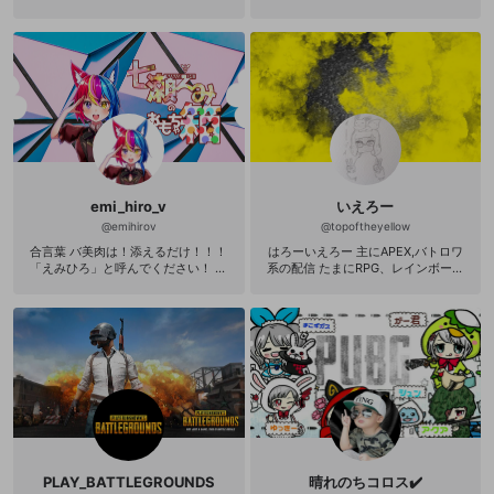
うと思います。 youtubeはこちら→h
ttps://www.youtube.com/channel/U
C496v6JS23_HddXUQK1EZ7Q/feat
ured?disable_polymer=1 OPENREC
限定で生配信もしていきたいと思っ
てるのでよろしくお願いします。 良
かったら見て
ね！！！！！！！！！！！！！！！！！！
emi_hiro_v
いえろー
@
emihirov
@
topoftheyellow
合言葉 バ美肉は！添えるだけ！！！
はろーいえろー 主にAPEX,バトロワ
「えみひろ」と呼んでください！ 女
系の配信 たまにRPG、レインボーシ
声＝えみ&男声＝ひろと申します！
ックスシージなど スプラトゥーンの
立てば向日葵座ればパンジー♪ 歩く
配信はなかなかないよ Twitter→@to
姿はハイビスカス♪ よろしくおねが
poftheyellow
いしまあす！！！ REALITYで配信活
動をしてました が、ゲーム実況等を
楽しみたいと 思います♪ リスナー参
加型でゲームを楽しみ たいと思って
ます♪
PLAY_BATTLEGROUNDS
晴れのちコロス✔️