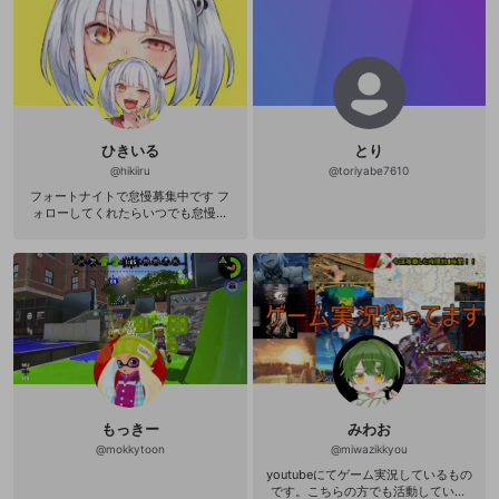
ひきいる
とり
@
hikiiru
@
toriyabe7610
フォートナイトで怠慢募集中です フ
ォローしてくれたらいつでも怠慢し
ます！ フォローしやんと怠慢はいい
けどフレンドになってなかったらご
めん 出来るだけボイチャが出来る人
とタイマンするよ！
もっきー
みわお
@
mokkytoon
@
miwazikkyou
youtubeにてゲーム実況しているもの
です。こちらの方でも活動していこ