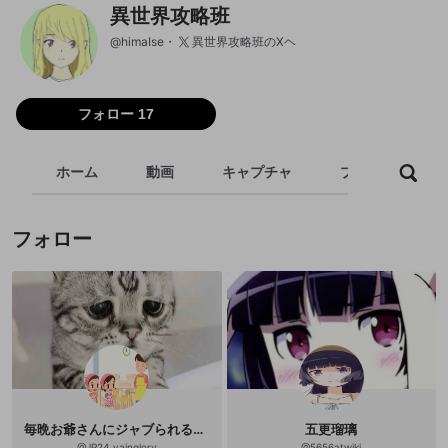
異世界攻略班
@
himaIse
異世界攻略班のXヘ
フォロー 17
ホーム
動画
キャプチャ
プレイリスト
フォロー
毎晩お爺さんにジャブられるのキツくねぇか
五更瑠璃
@
JP24_vainglory
@
5656atwiki