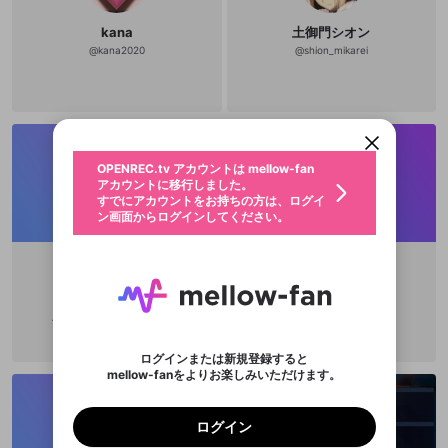
kana
土御門シオン
@
kana2020
@
shion_mikarei
新規登録
OPENREC.tv アカウントは mellow-fan
OPENREC.tvアカウントはmellow-fanア
限定コミュニティ参加方法
パーソナルデータの登録
アカウントに移行しました。
カウントに統合しました。
すでにアカウントをお持ちの方は、ログイ
こちらからOPENREC.tvでログイン中のア
動画プレイリストを選択
ン画面からログインしてください。
カウント情報を引き継ぐことができます。
生年月
固定動画に設定
不適切なユーザーとして報告しま
ファンレター
OPENREC.tv アカウントは mellow-fan
サブスクシェア
@
新規登録
ログイン
すか？
年
月
アカウントに移行しました。
マイページに表示されている動画 (ライブ配信、配
認証コードの入力
すでにアカウントをお持ちの方は、ログイ
生年月は登録後に変更できません。
信予定、アーカイブ、アップロード動画) をページ
選択できるプレイリストがありません。
応援している配信者にファンレターを送ることがで
ン画面からログインしてください。
ご確認ください
のトップに1つ固定できます。動画タイトル横のメ
ログイン
プレイリストは動画の再生画面で作成で
きます。好きなデザインを選んでメッセージを書い
ニューより設定することができます。
メールアドレスで新規登録
メールアドレスでログイン
問題を選択してください
この限定コミュニティは、Discordで提供されてい
性別
きます。
たり、エールアイテムでデコレーションして、配信
メールアドレスにメールを送信しました。30分以内
パスワード再設定
ます。
者に届けましょう！
にメール記載の6桁の認証コードを入力してくださ
入力していただいたメールアドレ
男性
女性
その他
利用規約とプライバシーポリシーが更新されま
問題を選択してください
詳しくはこちら
きさらぎこい
SAKUYA 9658
※ファンレター機能は有料サービスです。
い。
または
または
ポイントが不足しています
した。 サービスを利用するには変更後の内容を
Discordアカウントをお持ちでない方
スに、パスワード再設定用URLを
セッションの有効期限が切れたた
@
eddcgy
登録したメールアドレスを入力し、送信してくださ
わいせつな表現
ブロックリストに追加しますか？
この動画の公開は終了しました
お住まいの地域
ご確認いただき、同意していただく必要があり
認証コード
い。
フォートナイトやりますね
記載されたメールを送信しました
め、ログアウトしました
Discordとは？からDiscordにアクセス
X
X
ます。
mellowポイントの購入に進みますか？
他者を誹謗中傷する表現
のでご確認ください
0
6
ログインまたは新規登録すると
Discordアカウントを作成
mellow-fanをよりお楽しみいただけます。
キャンセル
OK
OK
0
500
著作権の侵害
Google
Google
利用規約
プレミアム会員に入会
を確認しました。
OK
いいえ
はい
mellow-fan のメールアドレス（mellow-fan.comド
この画面からDiscordに参加する
利用規約
および
プライバシーポリシー
に同意頂いた上で
ログイン
プライバシーポリシー
を確認しました。
メイン及びcs.openrec.co.jpドメイン）が受信拒否設
次にお進みください。
OK
プライバシーの侵害
ご登録いただいた情報はサービスの向上を目的
ログイン
再設定する
動画プレイリストがありません
定に含まれていないかご確認ください。
Yahoo! JAPAN
Yahoo! JAPAN
Discordは第三者が提供するコミュニティーサービスで、
として使用いたします。
報告された問題については、利用規約に違反しているか