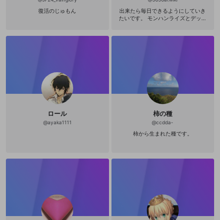
復活のじゅもん
出来たら毎日できるようにしていき
たいです。 モンハンライズとデッド
バイデイライトを主にやる予定です
(；´ﾟдﾟ｀) 平日の夜若しくは休日の
夜にやると思います( ´・∀・｀) YouT
ubeとTwitchとTwitterとミラテイフ
でのアカウントをもっているので良
ければ見に来てください( ´∀｀ )b Yo
uTube https://youtube.com/channe
l/UCJF712sqEz02Dz2CtKJ-Tsw Tw
itter https://twitter.com/5656atwik
i?s=09 Twitch https://twitter.com/
5656atwiki/status/139090305464
0160768?s=19 ミラテイフ https://
ロール
柿の種
www.mirrativ.com/user/7999355
@
ayaka1111
@
ccdda-
柿から生まれた種です。