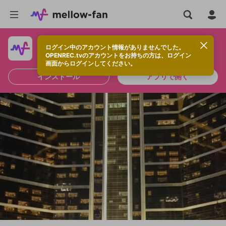
ログイン中のアカウント情報がありませんでした。
快適に視聴するなら、アプリをインストールしよう！
OPENREC.tvのアカウントをお持ちの方は、ログイン
画面からログインしてください。
インストール
アプリで開く