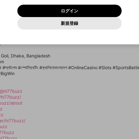
いいえ
はい
利用規約
および
プライバシーポリシー
に同意頂いた上で次にお
この画面からDiscordに参加する
プライバシーポリシー
を確認しました。
及びcs.openrec.co.jpドメイン）が受信拒否設定に含まれて
ログイン
進みください。
OK
プライバシーの侵害
ご登録いただいた情報はサービスの向上を目的として
動画プレイリストがありません
再設定する
いないかご確認ください。
ログイン
Yahoo! JAPAN
Yahoo! JAPAN
使用いたします。
Discordは第三者が提供するコミュニティーサービスで、mellow-
報告された問題については、利用規約に違反しているかどうか
パスワードを忘れた方は
こちら
過激な暴力や自傷行為
確認しました
fanとは関わりがありません。Discordに関してのお問い合わせには
一部サービスをご利用いただくには、生年月の登録が
をスタッフが確認します。
この機能をむやみに使用すること
新規登録
動画プレイリストを選択
お答えすることができません。Discordの仕様変更により、限定コ
アカウントをお持ちですか？
アカウントを作成する
入力
必要です。
は、利用規約違反になります。
Appleでサインアップ
Appleでサインイン
ミュニティ特典の提供が終了する可能性がありますが、その際の補
なりすまし行為
যাটফর্ম যেখানে স্লট, ক্যাসিনো এবং স্পোর্টস বেটিংসহ বিভিন্ন জনপ্রিয় গেম উপভোগ করা যায়। উন্ন
ご登録いただいた情報は公開されません。
償は一切行いません。外部サービスとのID連携に関する同意事項に
動画のプレイリストを一つ選択すると、そのプレイリストの動
i77 খেলোয়াড়দের জন্য নিরাপদ, সহজ এবং আনন্দদায়ক গেমিং অভিজ্ঞতা নিশ্চিত করে।
同意の上、参加をお願いします。
出会いを誘導する行為
閉じる
画をマイページの上部にリストで表示することができます。
/
ファンレターを作成
送信
mellow-fanの
mellow-fanの
利用規約
利用規約
・
・
プライバシーポリシー
プライバシーポリシー
・
・
外部サービ
外部サービ
外部サービスとのID連携に関する同意事項
登録
スとのID連携に関する同意事項
スとのID連携に関する同意事項
に同意頂いた上で、次にお進み
に同意頂いた上で、次にお進み
閉じる
ねずみ講やマルチ商法
アカウント作成
動画プレイリストを選択
r Goli, Dhaka, Bangladesh
ください
ください
om
Discordとは？
Discordに参加する
誤解を招く配信設定
あとで登録
সিনো #স্লটগেম #স্পোর্টসবেটিং #ক্যাসিনোবাংলাদেশ #OnlineCasino #Slots #SportsB
mellow-fanからのお得な情報をメールで受け取
#BigWin
ゲームの録画禁止区域の配信
る
改造版・海賊版ソフトの配信
/@hi77buzz
/hi77buzz/
政治的・宗教的・人種的な内容
7buzz/about
その他の問題
zz
zz
er/hi77buzz/
buzz
i77buzz
hi77buzz