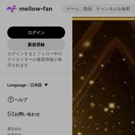
ログイン
新規登録
ログインするとフォロー中の
クリエイターの最新情報が表
示されます
Language
：
日本語
日本語
ヘルプ
English
お問い合わせ
中文(簡体)
한국어
運営会社
利用規約