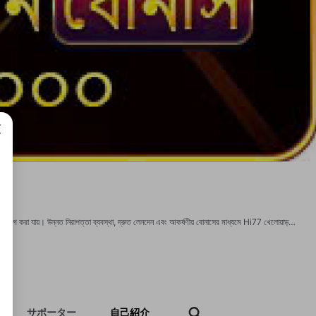
成で
Hi77 একটি বিশ্বস্ত অনলাইন গেমিং প্ল্যাটফর্ম যেখানে স্লট, ক্যাসিনো এবং স্পোর্টস বেটিংসহ বিভিন্ন জনপ্রিয় গেম উপভোগ করা যায়। উন্নত নিরাপত্তা ব্যবস্থা, দ্রুত লেনদেন এবং আকর্ষণীয় বোনাসের মাধ্যমে Hi77 খেলোয়াড়দের জন্য নিরাপদ, সহজ এবং আনন্দদায়ক গেমিং অভিজ্ঞতা নিশ্চিত করে। - ওয়েবসাইট: https://hi77.buzz/ - ফোন: +8801720314489 - অবস্থান: 174 Moga Bazarer Goli, Dhaka, Bangladesh - ইমেইল: hi77buzz@gmail.com হ্যাশট্যাগ: #Hi77 #অনলাইনক্যাসিনো #স্লটগেম #স্পোর্টসবেটিং #ক্যাসিনোবাংলাদেশ #OnlineCasino #Slots #SportsBetting #OnlineBetting #FastWithdrawal #BonusOffer #BigWin Social: https://x.com/hi77buzz https://www.youtube.com/@hi77buzz https://www.pinterest.com/hi77buzz/ https://www.twitch.tv/hi77buzz/about https://vimeo.com/hi77buzz https://github.com/hi77buzz https://www.reddit.com/user/hi77buzz/ https://gravatar.com/hi77buzz https://www.tumblr.com/hi77buzz https://www.behance.net/hi77buzz https://huggingface.co/hi77buzz https://www.blogger.com/profile/16170952116937957200
サポーター
自己紹介