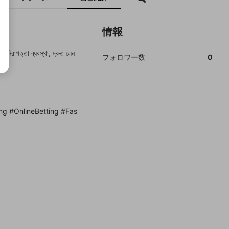
情報
ত নিরাপত্তা ব্যবস্থা, দ্রুত লেন
フォロワー数
0
etting #OnlineBetting #Fas