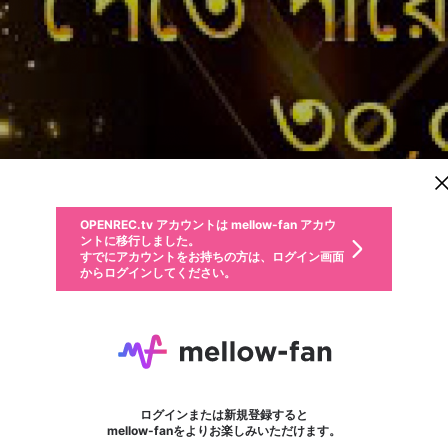
新規登録
OPENREC.tv アカウントは mellow-fan アカウ
OPENREC.tvアカウントはmellow-fanアカウン
パーソナルデータの登録
限定コミュニティ参加方法
ントに移行しました。
トに統合しました。
すでにアカウントをお持ちの方は、ログイン画面
こちらからOPENREC.tvでログイン中のアカウ
からログインしてください。
ント情報を引き継ぐことができます。
動画プレイリストを選択
生年月
固定動画に設定
不適切なユーザーとして報告します
ファンレター
サブスクシェア
OPENREC.tv アカウントは mellow-fan アカウ
@
新規登録
ログイン
か？
年
月
ントに移行しました。
マイページに表示されている動画 (ライブ配信、配信予定、ア
すでにアカウントをお持ちの方は、ログイン画面
ーカイブ、アップロード動画) をページのトップに1つ固定で
HI77
応援している配信者にファンレターを送ることができま
生年月は登録後に変更できません。
認証コードの入力
できるプレイリストがありません。プレイリストは動画の再生画面で作
からログインしてください。
きます。動画タイトル横のメニューより設定することができま
す。好きなデザインを選んでメッセージを書いたり、エ
ログイン
す。
@
hi77buzz
ご確認ください
す。
メールアドレスで新規登録
メールアドレスでログイン
問題を選択してください
ールアイテムでデコレーションして、配信者に届けまし
性別
ょう！
メールアドレスにメールを送信しました。30分以内にメ
パスワード再設定
詳しくはこちら
この限定コミュニティは、Discordで提供されています。
入力していただいたメールアドレス
男性
女性
その他
問題を選択してください
※ファンレター機能は有料サービスです。
ール記載の6桁の認証コードを入力してください。
利用規約とプライバシーポリシーが更新されました。
または
または
ポイントが不足しています
フォロー
に、パスワード再設定用URLを記載
セッションの有効期限が切れたた
Discordアカウントをお持ちでない方
サービスを利用するには変更後の内容をご確認いただ
わいせつな表現
認証コード
検索履歴をすべて削除しますか？
ブロックリストに追加しますか？
この動画の公開は終了しました
登録したメールアドレスを入力し、送信してください。
お住まいの地域
されたメールを送信しましたのでご
め、ログアウトしました
き、同意していただく必要があります。
X
X
Discordとは？からDiscordにアクセス
mellowポイントの購入に進みますか？
他者を誹謗中傷する表現
0
6
確認ください
ログインまたは新規登録すると
Discordアカウントを作成
キャンセル
mellow-fanをよりお楽しみいただけます。
いいえ
OK
はい
OK
利用規約
を確認しました。
0
500
著作権の侵害
Google
Google
キャプチャ
プレイリスト
フォロー
フォロワー
プレミアム会員に入会
mellow-fan のメールアドレス（mellow-fan.comドメイン
OK