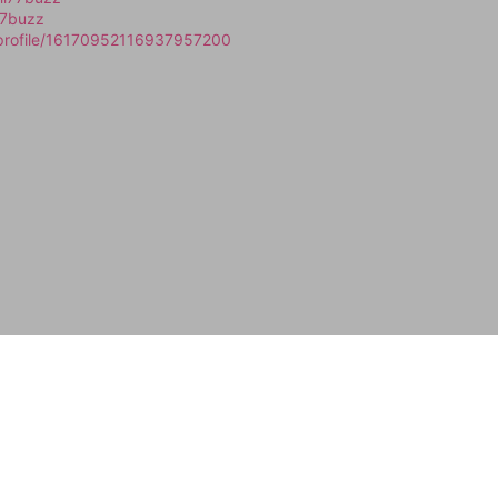
77buzz
/profile/16170952116937957200