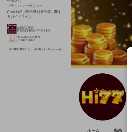
プライバシーポリシー
Cookie及び広告識別番号等に関す
るガイドライン
JASRAC許諾
第9036330001Y45123号
NexTone許諾番号
ID000008336
© OPENREC, inc. All Rights Reserved.
選択
きま
ホーム
動画