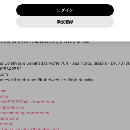
いいえ
はい
利用規約
および
プライバシーポリシー
に同意頂いた上で次にお
この画面からDiscordに参加する
プライバシーポリシー
を確認しました。
及びcs.openrec.co.jpドメイン）が受信拒否設定に含まれて
ログイン
進みください。
OK
プライバシーの侵害
ご登録いただいた情報はサービスの向上を目的として
動画プレイリストがありません
再設定する
いないかご確認ください。
ログイン
Yahoo! JAPAN
Yahoo! JAPAN
使用いたします。
Discordは第三者が提供するコミュニティーサービスで、mellow-
報告された問題については、利用規約に違反しているかどうか
パスワードを忘れた方は
こちら
過激な暴力や自傷行為
確認しました
fanとは関わりがありません。Discordに関してのお問い合わせには
一部サービスをご利用いただくには、生年月の登録が
をスタッフが確認します。
この機能をむやみに使用すること
新規登録
動画プレイリストを選択
お答えすることができません。Discordの仕様変更により、限定コ
アカウントをお持ちですか？
アカウントを作成する
入力
必要です。
は、利用規約違反になります。
Appleでサインアップ
Appleでサインイン
ミュニティ特典の提供が終了する可能性がありますが、その際の補
なりすまし行為
ece uma experiência de apostas de alto nível com odds atraentes e 
ご登録いただいた情報は公開されません。
償は一切行いません。外部サービスとのID連携に関する同意事項に
動画のプレイリストを一つ選択すると、そのプレイリストの動
a para os jogadores. Com um cassino online que possui muitos jogo
同意の上、参加をお願いします。
出会いを誘導する行為
閉じる
画をマイページの上部にリストで表示することができます。
cionante e oportunidades de grandes prêmios.
ファンレターを作成
送信
mellow-fanの
mellow-fanの
利用規約
利用規約
・
・
プライバシーポリシー
プライバシーポリシー
・
・
外部サービ
外部サービ
外部サービスとのID連携に関する同意事項
登録
スとのID連携に関する同意事項
スとのID連携に関する同意事項
に同意頂いた上で、次にお進み
に同意頂いた上で、次にお進み
閉じる
ねずみ講やマルチ商法
アカウント作成
動画プレイリストを選択
ください
ください
Discordとは？
Discordに参加する
誤解を招く配信設定
あとで登録
s Coletivas e Geminadas Norte 704 - Asa Norte, Brasília - DF, 70730
mellow-fanからのお得な情報をメールで受け取
-995542562
ゲームの録画禁止区域の配信
る
.com
ames #kbbetbrcom #kbbetwebsite #kbbetcasino
改造版・海賊版ソフトの配信
rcom
政治的・宗教的・人種的な内容
brcom
その他の問題
users/986995048-kbbetbrcom
er/kbbetbrcom
com/members/kbbetbrcom/
bbetbrcom
etbrcom
m/saopaulo/author/kbbetbrcom/