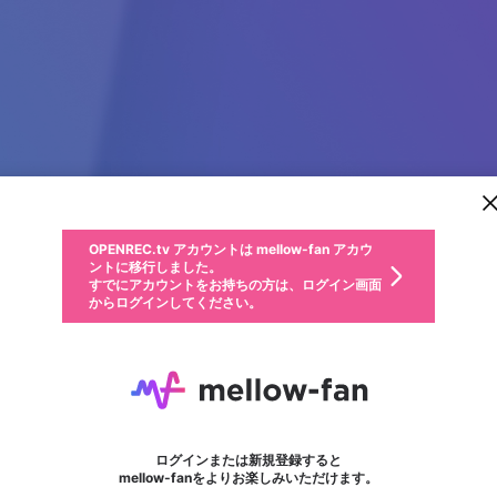
新規登録
OPENREC.tv アカウントは mellow-fan アカウ
OPENREC.tvアカウントはmellow-fanアカウン
パーソナルデータの登録
限定コミュニティ参加方法
ントに移行しました。
トに統合しました。
すでにアカウントをお持ちの方は、ログイン画面
こちらからOPENREC.tvでログイン中のアカウ
からログインしてください。
ント情報を引き継ぐことができます。
動画プレイリストを選択
生年月
固定動画に設定
不適切なユーザーとして報告します
ファンレター
サブスクシェア
OPENREC.tv アカウントは mellow-fan アカウ
@
新規登録
ログイン
か？
年
月
ントに移行しました。
マイページに表示されている動画 (ライブ配信、配信予定、ア
すでにアカウントをお持ちの方は、ログイン画面
ーカイブ、アップロード動画) をページのトップに1つ固定で
Kbbet Casa de Aposta
応援している配信者にファンレターを送ることができま
生年月は登録後に変更できません。
認証コードの入力
できるプレイリストがありません。プレイリストは動画の再生画面で作
からログインしてください。
きます。動画タイトル横のメニューより設定することができま
す。好きなデザインを選んでメッセージを書いたり、エ
ログイン
す。
ご確認ください
す。
メールアドレスで新規登録
メールアドレスでログイン
問題を選択してください
ールアイテムでデコレーションして、配信者に届けまし
性別
ょう！
メールアドレスにメールを送信しました。30分以内にメ
パスワード再設定
詳しくはこちら
この限定コミュニティは、Discordで提供されています。
入力していただいたメールアドレス
男性
女性
その他
問題を選択してください
※ファンレター機能は有料サービスです。
ール記載の6桁の認証コードを入力してください。
フォロー
利用規約とプライバシーポリシーが更新されました。
または
または
ポイントが不足しています
に、パスワード再設定用URLを記載
セッションの有効期限が切れたた
Discordアカウントをお持ちでない方
サービスを利用するには変更後の内容をご確認いただ
わいせつな表現
認証コード
検索履歴をすべて削除しますか？
ブロックリストに追加しますか？
この動画の公開は終了しました
登録したメールアドレスを入力し、送信してください。
お住まいの地域
されたメールを送信しましたのでご
め、ログアウトしました
き、同意していただく必要があります。
X
X
Discordとは？からDiscordにアクセス
mellowポイントの購入に進みますか？
他者を誹謗中傷する表現
0
6
確認ください
ログインまたは新規登録すると
Discordアカウントを作成
キャンセル
mellow-fanをよりお楽しみいただけます。
いいえ
OK
はい
OK
利用規約
を確認しました。
0
500
著作権の侵害
Google
Google
キャプチャ
プレイリスト
フォロー
フォロワー
プレミアム会員に入会
mellow-fan のメールアドレス（mellow-fan.comドメイン
OK