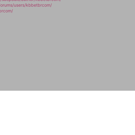
forums/users/kbbetbrcom/
tbrcom/