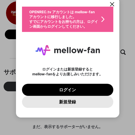
動画プレイリストを選択
生年月
Nhà cái Hello88
固定動画に設定
不適切なユーザーとして報告しま
ファンレター
OPENREC.tv アカウントは mellow-fan
サブスクシェア
@
hello88evip
@
新規登録
ログイン
すか？
年
月
アカウントに移行しました。
マイページに表示されている動画 (ライブ配信、配
認証コードの入力
すでにアカウントをお持ちの方は、ログイ
生年月は登録後に変更できません。
信予定、アーカイブ、アップロード動画) をページ
選択できるプレイリストがありません。
応援している配信者にファンレターを送ることがで
ン画面からログインしてください。
ご確認ください
のトップに1つ固定できます。動画タイトル横のメ
ログイン
プレイリストは動画の再生画面で作成で
きます。好きなデザインを選んでメッセージを書い
ニューより設定することができます。
メールアドレスで新規登録
メールアドレスでログイン
問題を選択してください
フォロー
この限定コミュニティは、Discordで提供されてい
性別
きます。
たり、エールアイテムでデコレーションして、配信
メールアドレスにメールを送信しました。30分以内
パスワード再設定
ます。
者に届けましょう！
にメール記載の6桁の認証コードを入力してくださ
入力していただいたメールアドレ
男性
女性
その他
利用規約とプライバシーポリシーが更新されま
問題を選択してください
詳しくはこちら
※ファンレター機能は有料サービスです。
い。
または
または
ポイントが不足しています
した。 サービスを利用するには変更後の内容を
Discordアカウントをお持ちでない方
スに、パスワード再設定用URLを
セッションの有効期限が切れたた
ホーム
動画
キャプチャ
プレイリスト
登録したメールアドレスを入力し、送信してくださ
わいせつな表現
ブロックリストに追加しますか？
この動画の公開は終了しました
お住まいの地域
ご確認いただき、同意していただく必要があり
認証コード
い。
記載されたメールを送信しました
め、ログアウトしました
Discordとは？からDiscordにアクセス
X
X
ます。
mellowポイントの購入に進みますか？
他者を誹謗中傷する表現
のでご確認ください
0
6
ログインまたは新規登録すると
サポーター
Discordアカウントを作成
mellow-fanをよりお楽しみいただけます。
キャンセル
OK
OK
0
500
著作権の侵害
Google
Google
利用規約
プレミアム会員に入会
を確認しました。
OK
いいえ
はい
mellow-fan のメールアドレス（mellow-fan.comド
この画面からDiscordに参加する
利用規約
および
プライバシーポリシー
に同意頂いた上で
ログイン
プライバシーポリシー
を確認しました。
今月
先月
累積
メイン及びcs.openrec.co.jpドメイン）が受信拒否設
次にお進みください。
OK
プライバシーの侵害
ご登録いただいた情報はサービスの向上を目的
ログイン
再設定する
動画プレイリストがありません
定に含まれていないかご確認ください。
Yahoo! JAPAN
Yahoo! JAPAN
Discordは第三者が提供するコミュニティーサービスで、
として使用いたします。
報告された問題については、利用規約に違反しているか
動画プレイリストを選択
パスワードを忘れた方は
こちら
過激な暴力や自傷行為
mellow-fanとは関わりがありません。Discordに関してのお
一部サービスをご利用いただくには、生年月の
どうかをスタッフが確認します。
この機能をむやみに使
新規登録
確認しました
問い合わせにはお答えすることができません。Discordの仕
アカウントをお持ちですか？
アカウントを作成する
登録が必要です。
用することは、利用規約違反になります。
様変更により、限定コミュニティ特典の提供が終了する可能
入力
なりすまし行為
Appleでサインアップ
Appleでサインイン
動画のプレイリストを一つ選択すると、そのプレイ
ご登録いただいた情報は公開されません。
性がありますが、その際の補償は一切行いません。外部サー
リストの動画をマイページの上部にリストで表示す
ビスとのID連携に関する同意事項に同意の上、参加をお願い
閉じる
ることができます。
出会いを誘導する行為
ファンレターを作成
します。
送信
mellow-fanの
mellow-fanの
利用規約
利用規約
・
・
プライバシーポリシー
プライバシーポリシー
・
・
外部
外部
まだ、表示するサポーターがいません。
登録
外部サービスとのID連携に関する同意事項
サービスとのID連携に関する同意事項
サービスとのID連携に関する同意事項
に同意頂いた上
に同意頂いた上
閉じる
ねずみ講やマルチ商法
動画プレイリストを選択
アカウント作成
で、次にお進みください
で、次にお進みください