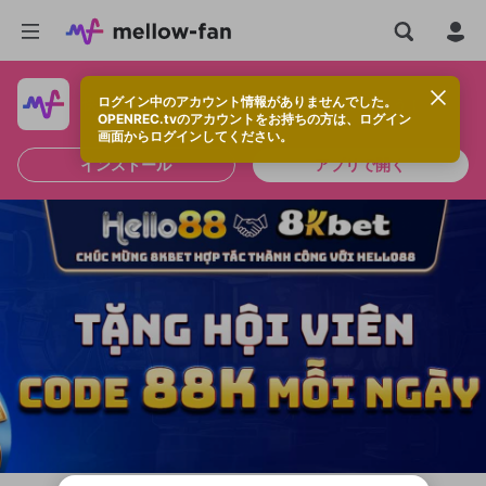
ログイン中のアカウント情報がありませんでした。
快適に視聴するなら、アプリをインストールしよう！
OPENREC.tvのアカウントをお持ちの方は、ログイン
画面からログインしてください。
インストール
アプリで開く
新規登録
OPENREC.tv アカウントは mellow-fan
OPENREC.tvアカウントはmellow-fanア
限定コミュニティ参加方法
パーソナルデータの登録
アカウントに移行しました。
カウントに統合しました。
すでにアカウントをお持ちの方は、ログイ
こちらからOPENREC.tvでログイン中のア
ン画面からログインしてください。
カウント情報を引き継ぐことができます。