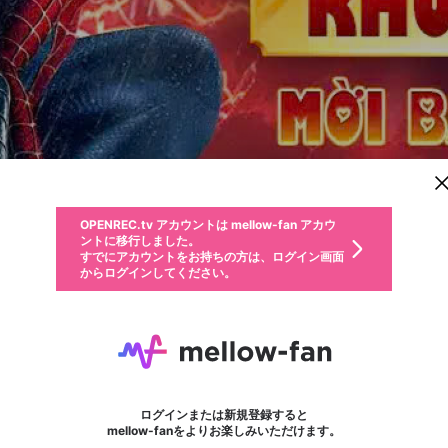
新規登録
OPENREC.tv アカウントは mellow-fan アカウ
OPENREC.tvアカウントはmellow-fanアカウン
パーソナルデータの登録
限定コミュニティ参加方法
ントに移行しました。
トに統合しました。
すでにアカウントをお持ちの方は、ログイン画面
こちらからOPENREC.tvでログイン中のアカウ
からログインしてください。
ント情報を引き継ぐことができます。
動画プレイリストを選択
生年月
固定動画に設定
不適切なユーザーとして報告します
ファンレター
サブスクシェア
OPENREC.tv アカウントは mellow-fan アカウ
@
新規登録
ログイン
か？
年
月
ントに移行しました。
マイページに表示されている動画 (ライブ配信、配信予定、ア
すでにアカウントをお持ちの方は、ログイン画面
ーカイブ、アップロード動画) をページのトップに1つ固定で
hello88.deals
応援している配信者にファンレターを送ることができま
生年月は登録後に変更できません。
認証コードの入力
できるプレイリストがありません。プレイリストは動画の再生画面で作
からログインしてください。
きます。動画タイトル横のメニューより設定することができま
す。好きなデザインを選んでメッセージを書いたり、エ
ログイン
す。
@
hello88deals
ご確認ください
す。
メールアドレスで新規登録
メールアドレスでログイン
問題を選択してください
ールアイテムでデコレーションして、配信者に届けまし
性別
ょう！
メールアドレスにメールを送信しました。30分以内にメ
パスワード再設定
詳しくはこちら
この限定コミュニティは、Discordで提供されています。
入力していただいたメールアドレス
男性
女性
その他
問題を選択してください
※ファンレター機能は有料サービスです。
ール記載の6桁の認証コードを入力してください。
利用規約とプライバシーポリシーが更新されました。
または
または
ポイントが不足しています
フォロー
に、パスワード再設定用URLを記載
セッションの有効期限が切れたた
Discordアカウントをお持ちでない方
サービスを利用するには変更後の内容をご確認いただ
わいせつな表現
認証コード
検索履歴をすべて削除しますか？
チームメンバーに追加しますか？
ブロックリストに追加しますか？
この動画の公開は終了しました
登録したメールアドレスを入力し、送信してください。
お住まいの地域
されたメールを送信しましたのでご
め、ログアウトしました
き、同意していただく必要があります。
X
X
Discordとは？からDiscordにアクセス
mellowポイントの購入に進みますか？
他者を誹謗中傷する表現
0
6
確認ください
ログインまたは新規登録すると
Discordアカウントを作成
キャンセル
キャンセル
mellow-fanをよりお楽しみいただけます。
いいえ
OK
はい
はい
OK
利用規約
を確認しました。
0
500
著作権の侵害
Google
Google
キャプチャ
プレイリスト
フォロー
フォロワー
プレミアム会員に入会
mellow-fan のメールアドレス（mellow-fan.comドメイン
OK