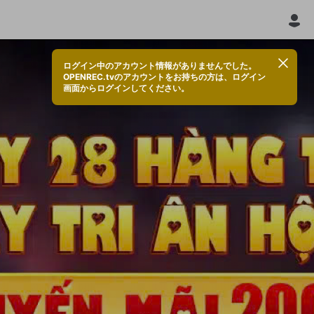
ログイン中のアカウント情報がありませんでした。
OPENREC.tvのアカウントをお持ちの方は、ログイン
画面からログインしてください。