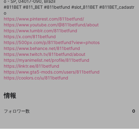
閉じる
ねずみ講やマルチ商法
o - SP, 04017-090, Brazil
動画プレイリストを選択
アカウント作成
で、次にお進みください
で、次にお進みください
#811BET #811_BET #811betfund #slot_811BET #811BET_cadastr
誤解を招く配信設定
o
あとで登録
Discordとは？
Discordに参加する
https://www.pinterest.com/811betfund/
mellow-fanからのお得な情報をメールで受
ゲームの録画禁止区域の配信
https://www.youtube.com/@811betfund/about
け取る
https://www.tumblr.com/811betfund
改造版・海賊版ソフトの配信
https://x.com/811betfund
https://500px.com/p/811betfund?view=photos
政治的・宗教的・人種的な内容
https://www.behance.net/811betfund
https://www.twitch.tv/811betfund/about
その他の問題
https://myanimelist.net/profile/811betfund
https://linktr.ee/811betfund
https://www.gta5-mods.com/users/811betfund
https://coolors.co/u/811betfund
情報
フォロワー数
0