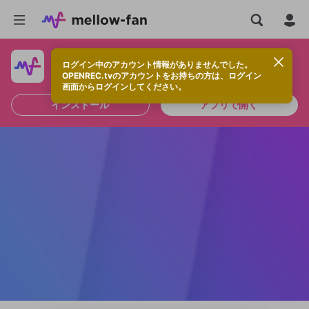
ログイン中のアカウント情報がありませんでした。
快適に視聴するなら、アプリをインストールしよう！
OPENREC.tvのアカウントをお持ちの方は、ログイン
画面からログインしてください。
インストール
アプリで開く
新規登録
OPENREC.tv アカウントは mellow-fan
OPENREC.tvアカウントはmellow-fanア
限定コミュニティ参加方法
パーソナルデータの登録
アカウントに移行しました。
カウントに統合しました。