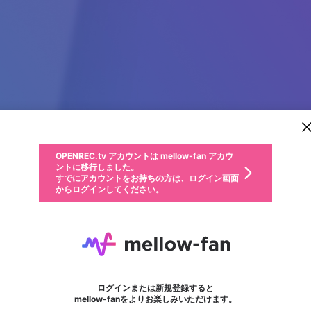
新規登録
OPENREC.tv アカウントは mellow-fan アカウ
OPENREC.tvアカウントはmellow-fanアカウン
パーソナルデータの登録
限定コミュニティ参加方法
ントに移行しました。
トに統合しました。
すでにアカウントをお持ちの方は、ログイン画面
こちらからOPENREC.tvでログイン中のアカウ
からログインしてください。
ント情報を引き継ぐことができます。
動画プレイリストを選択
生年月
固定動画に設定
不適切なユーザーとして報告します
ファンレター
サブスクシェア
OPENREC.tv アカウントは mellow-fan アカウ
@
新規登録
ログイン
か？
年
月
ントに移行しました。
マイページに表示されている動画 (ライブ配信、配信予定、ア
すでにアカウントをお持ちの方は、ログイン画面
ーカイブ、アップロード動画) をページのトップに1つ固定で
FM88gaiainstituteny
応援している配信者にファンレターを送ることができま
生年月は登録後に変更できません。
認証コードの入力
できるプレイリストがありません。プレイリストは動画の再生画面で作
からログインしてください。
きます。動画タイトル横のメニューより設定することができま
す。好きなデザインを選んでメッセージを書いたり、エ
ログイン
す。
ご確認ください
す。
メールアドレスで新規登録
メールアドレスでログイン
問題を選択してください
ールアイテムでデコレーションして、配信者に届けまし
性別
ょう！
メールアドレスにメールを送信しました。30分以内にメ
パスワード再設定
詳しくはこちら
この限定コミュニティは、Discordで提供されています。
入力していただいたメールアドレス
男性
女性
その他
問題を選択してください
※ファンレター機能は有料サービスです。
ール記載の6桁の認証コードを入力してください。
フォロー
利用規約とプライバシーポリシーが更新されました。
または
または
ポイントが不足しています
に、パスワード再設定用URLを記載
セッションの有効期限が切れたた
Discordアカウントをお持ちでない方
サービスを利用するには変更後の内容をご確認いただ
わいせつな表現
認証コード
検索履歴をすべて削除しますか？
ブロックリストに追加しますか？
この動画の公開は終了しました
登録したメールアドレスを入力し、送信してください。
お住まいの地域
されたメールを送信しましたのでご
め、ログアウトしました
き、同意していただく必要があります。
X
X
Discordとは？からDiscordにアクセス
mellowポイントの購入に進みますか？
他者を誹謗中傷する表現
0
6
確認ください
ログインまたは新規登録すると
Discordアカウントを作成
キャンセル
mellow-fanをよりお楽しみいただけます。
いいえ
OK
はい
OK
利用規約
を確認しました。
0
500
著作権の侵害
Google
Google
キャプチャ
プレイリスト
フォロー
フォロワー
プレミアム会員に入会
mellow-fan のメールアドレス（mellow-fan.comドメイン
OK