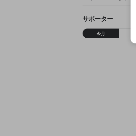
サポーター
今月