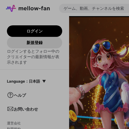
ログイン
新規登録
ログインするとフォロー中の
クリエイターの最新情報が表
示されます
Language
：
日本語
日本語
ヘルプ
English
お問い合わせ
中文(簡体)
한국어
運営会社
利用規約