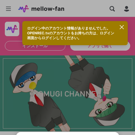
ログイン中のアカウント情報がありませんでした。
快適に視聴するなら、アプリをインストールしよう！
OPENREC.tvのアカウントをお持ちの方は、ログイン
画面からログインしてください。
インストール
アプリで開く
新規登録
OPENREC.tv アカウントは mellow-fan
OPENREC.tvアカウントはmellow-fanア
限定コミュニティ参加方法
パーソナルデータの登録
アカウントに移行しました。
カウントに統合しました。
すでにアカウントをお持ちの方は、ログイ
こちらからOPENREC.tvでログイン中のア
ン画面からログインしてください。
カウント情報を引き継ぐことができます。