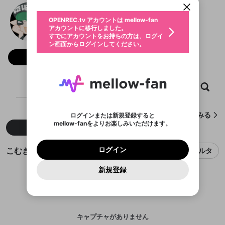
動画プレイリストを選択
生年月
こむぎ🐈
固定動画に設定
不適切なユーザーとして報告しま
ファンレター
OPENREC.tv アカウントは mellow-fan
サブスクシェア
@
haru_urara
こむぎ🐈のXヘ
@
新規登録
ログイン
すか？
年
月
アカウントに移行しました。
マイページに表示されている動画 (ライブ配信、配
認証コードの入力
すでにアカウントをお持ちの方は、ログイ
プンレクアサリ倶楽部
生年月は登録後に変更できません。
信予定、アーカイブ、アップロード動画) をページ
選択できるプレイリストがありません。
応援している配信者にファンレターを送ることがで
ン画面からログインしてください。
ご確認ください
のトップに1つ固定できます。動画タイトル横のメ
ログイン
プレイリストは動画の再生画面で作成で
きます。好きなデザインを選んでメッセージを書い
ニューより設定することができます。
メールアドレスで新規登録
メールアドレスでログイン
問題を選択してください
フォロー 427
この限定コミュニティは、Discordで提供されてい
性別
きます。
たり、エールアイテムでデコレーションして、配信
メールアドレスにメールを送信しました。30分以内
パスワード再設定
ます。
者に届けましょう！
にメール記載の6桁の認証コードを入力してくださ
入力していただいたメールアドレ
男性
女性
その他
利用規約とプライバシーポリシーが更新されま
問題を選択してください
詳しくはこちら
※ファンレター機能は有料サービスです。
い。
または
または
ポイントが不足しています
した。 サービスを利用するには変更後の内容を
Discordアカウントをお持ちでない方
スに、パスワード再設定用URLを
セッションの有効期限が切れたた
ホーム
動画
キャプチャ
プレイリスト
登録したメールアドレスを入力し、送信してくださ
わいせつな表現
ブロックリストに追加しますか？
この動画の公開は終了しました
お住まいの地域
ご確認いただき、同意していただく必要があり
認証コード
い。
記載されたメールを送信しました
め、ログアウトしました
Discordとは？からDiscordにアクセス
X
X
ます。
mellowポイントの購入に進みますか？
他者を誹謗中傷する表現
のでご確認ください
0
6
こむぎ🐈が作成したキャプチャをみる
ログインまたは新規登録すると
Discordアカウントを作成
mellow-fanをよりお楽しみいただけます。
キャンセル
OK
OK
0
500
著作権の侵害
新着
人気
Google
Google
利用規約
プレミアム会員に入会
を確認しました。
OK
いいえ
はい
mellow-fan のメールアドレス（mellow-fan.comド
この画面からDiscordに参加する
利用規約
および
プライバシーポリシー
に同意頂いた上で
ログイン
プライバシーポリシー
を確認しました。
メイン及びcs.openrec.co.jpドメイン）が受信拒否設
次にお進みください。
OK
プライバシーの侵害
ご登録いただいた情報はサービスの向上を目的
こむぎ🐈のキャプチャ
ログイン
フィルタ
再設定する
動画プレイリストがありません
定に含まれていないかご確認ください。
Yahoo! JAPAN
Yahoo! JAPAN
Discordは第三者が提供するコミュニティーサービスで、
として使用いたします。
報告された問題については、利用規約に違反しているか
動画プレイリストを選択
パスワードを忘れた方は
こちら
過激な暴力や自傷行為
mellow-fanとは関わりがありません。Discordに関してのお
一部サービスをご利用いただくには、生年月の
どうかをスタッフが確認します。
この機能をむやみに使
新規登録
確認しました
問い合わせにはお答えすることができません。Discordの仕
アカウントをお持ちですか？
アカウントを作成する
登録が必要です。
用することは、利用規約違反になります。
様変更により、限定コミュニティ特典の提供が終了する可能
入力
なりすまし行為
Appleでサインアップ
Appleでサインイン
動画のプレイリストを一つ選択すると、そのプレイ
ご登録いただいた情報は公開されません。
性がありますが、その際の補償は一切行いません。外部サー
リストの動画をマイページの上部にリストで表示す
ビスとのID連携に関する同意事項に同意の上、参加をお願い
閉じる
ることができます。
出会いを誘導する行為
ファンレターを作成
します。
送信
mellow-fanの
mellow-fanの
利用規約
利用規約
・
・
プライバシーポリシー
プライバシーポリシー
・
・
外部
外部
登録
外部サービスとのID連携に関する同意事項
サービスとのID連携に関する同意事項
サービスとのID連携に関する同意事項
に同意頂いた上
に同意頂いた上
キャプチャがありません
閉じる
ねずみ講やマルチ商法
動画プレイリストを選択
アカウント作成
で、次にお進みください
で、次にお進みください