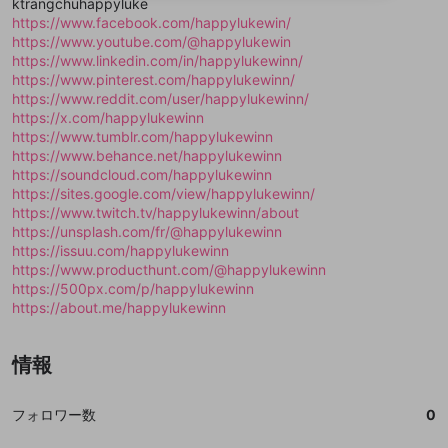
ktrangchuhappyluke
送信
mellow-fanの
mellow-fanの
利用規約
利用規約
・
・
プライバシーポリシー
プライバシーポリシー
・
・
外部
外部
登録
https://www.facebook.com/happylukewin/
外部サービスとのID連携に関する同意事項
サービスとのID連携に関する同意事項
サービスとのID連携に関する同意事項
に同意頂いた上
に同意頂いた上
閉じる
ねずみ講やマルチ商法
動画プレイリストを選択
アカウント作成
https://www.youtube.com/@happylukewin
で、次にお進みください
で、次にお進みください
https://www.linkedin.com/in/happylukewinn/
誤解を招く配信設定
あとで登録
Discordとは？
Discordに参加する
https://www.pinterest.com/happylukewinn/
mellow-fanからのお得な情報をメールで受
https://www.reddit.com/user/happylukewinn/
ゲームの録画禁止区域の配信
け取る
https://x.com/happylukewinn
https://www.tumblr.com/happylukewinn
改造版・海賊版ソフトの配信
https://www.behance.net/happylukewinn
https://soundcloud.com/happylukewinn
政治的・宗教的・人種的な内容
https://sites.google.com/view/happylukewinn/
その他の問題
https://www.twitch.tv/happylukewinn/about
https://unsplash.com/fr/@happylukewinn
https://issuu.com/happylukewinn
https://www.producthunt.com/@happylukewinn
https://500px.com/p/happylukewinn
https://about.me/happylukewinn
情報
フォロワー数
0