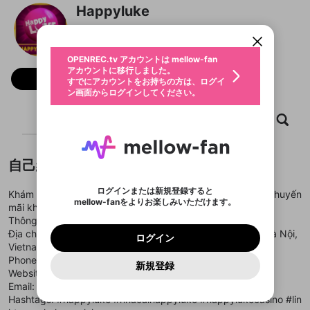
限定コミュニティ参加方法
パーソナルデータの登録
Happyluke
アカウントに移行しました。
カウントに統合しました。
すでにアカウントをお持ちの方は、ログイ
こちらからOPENREC.tvでログイン中のア
@
happylukewinn
動画プレイリストを選択
ン画面からログインしてください。
カウント情報を引き継ぐことができます。
生年月
固定動画に設定
不適切なユーザーとして報告しま
ファンレター
OPENREC.tv アカウントは mellow-fan
サブスクシェア
@
新規登録
ログイン
すか？
年
月
アカウントに移行しました。
マイページに表示されている動画 (ライブ配信、配
フォロー
認証コードの入力
すでにアカウントをお持ちの方は、ログイ
生年月は登録後に変更できません。
信予定、アーカイブ、アップロード動画) をページ
選択できるプレイリストがありません。
応援している配信者にファンレターを送ることがで
ン画面からログインしてください。
ご確認ください
のトップに1つ固定できます。動画タイトル横のメ
ログイン
プレイリストは動画の再生画面で作成で
きます。好きなデザインを選んでメッセージを書い
ニューより設定することができます。
メールアドレスで新規登録
メールアドレスでログイン
問題を選択してください
この限定コミュニティは、Discordで提供されてい
性別
きます。
たり、エールアイテムでデコレーションして、配信
メールアドレスにメールを送信しました。30分以内
ホーム
動画
キャプチャ
プレイリスト
パスワード再設定
ます。
者に届けましょう！
にメール記載の6桁の認証コードを入力してくださ
入力していただいたメールアドレ
男性
女性
その他
利用規約とプライバシーポリシーが更新されま
問題を選択してください
詳しくはこちら
※ファンレター機能は有料サービスです。
い。
または
または
ポイントが不足しています
した。 サービスを利用するには変更後の内容を
Discordアカウントをお持ちでない方
スに、パスワード再設定用URLを
セッションの有効期限が切れたた
登録したメールアドレスを入力し、送信してくださ
わいせつな表現
ブロックリストに追加しますか？
この動画の公開は終了しました
お住まいの地域
自己紹介
ご確認いただき、同意していただく必要があり
認証コード
い。
記載されたメールを送信しました
め、ログアウトしました
Discordとは？からDiscordにアクセス
X
X
ます。
mellowポイントの購入に進みますか？
他者を誹謗中傷する表現
のでご確認ください
0
6
ログインまたは新規登録すると
Khám phá HappyLuke, nơi hội tụ các trò chơi độc đáo và khuyến
Discordアカウントを作成
mellow-fanをよりお楽しみいただけます。
キャンセル
OK
OK
0
500
著作権の侵害
mãi không thể bỏ lỡ cho người chơi.
Google
Google
利用規約
プレミアム会員に入会
を確認しました。
OK
いいえ
はい
mellow-fan のメールアドレス（mellow-fan.comド
この画面からDiscordに参加する
Thông tin liên hệ:
利用規約
および
プライバシーポリシー
に同意頂いた上で
ログイン
プライバシーポリシー
を確認しました。
メイン及びcs.openrec.co.jpドメイン）が受信拒否設
次にお進みください。
OK
プライバシーの侵害
Địa chỉ: 5 P. Ngọa Long, Thôn Ngọa Long, Bắc Từ Liêm, Hà Nội,
ご登録いただいた情報はサービスの向上を目的
ログイン
再設定する
動画プレイリストがありません
定に含まれていないかご確認ください。
Yahoo! JAPAN
Yahoo! JAPAN
Vietnam
Discordは第三者が提供するコミュニティーサービスで、
として使用いたします。
報告された問題については、利用規約に違反しているか
動画プレイリストを選択
パスワードを忘れた方は
こちら
過激な暴力や自傷行為
mellow-fanとは関わりがありません。Discordに関してのお
Phone: 0583.099.699
一部サービスをご利用いただくには、生年月の
どうかをスタッフが確認します。
この機能をむやみに使
新規登録
確認しました
問い合わせにはお答えすることができません。Discordの仕
アカウントをお持ちですか？
アカウントを作成する
Website:
https://happyluke.win/
登録が必要です。
用することは、利用規約違反になります。
様変更により、限定コミュニティ特典の提供が終了する可能
入力
なりすまし行為
Appleでサインアップ
Appleでサインイン
動画のプレイリストを一つ選択すると、そのプレイ
Email: happylukewin@gmail.com
ご登録いただいた情報は公開されません。
性がありますが、その際の補償は一切行いません。外部サー
リストの動画をマイページの上部にリストで表示す
Hashtags: #happyluke #nhacaihappyluke #happylukecasino #lin
ビスとのID連携に関する同意事項に同意の上、参加をお願い
閉じる
ることができます。
出会いを誘導する行為
ファンレターを作成
します。