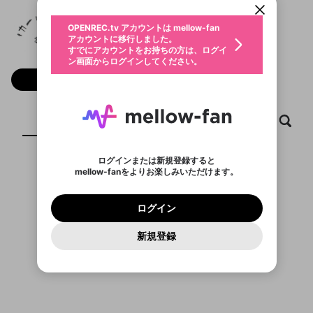
動画プレイリストを選択
生年月
はくじょう
固定動画に設定
不適切なユーザーとして報告しま
ファンレター
OPENREC.tv アカウントは mellow-fan
サブスクシェア
@
hakujou
はくじょうのXヘ
@
新規登録
ログイン
すか？
年
月
アカウントに移行しました。
マイページに表示されている動画 (ライブ配信、配
認証コードの入力
すでにアカウントをお持ちの方は、ログイ
生年月は登録後に変更できません。
信予定、アーカイブ、アップロード動画) をページ
選択できるプレイリストがありません。
応援している配信者にファンレターを送ることがで
ン画面からログインしてください。
ご確認ください
のトップに1つ固定できます。動画タイトル横のメ
ログイン
プレイリストは動画の再生画面で作成で
きます。好きなデザインを選んでメッセージを書い
ニューより設定することができます。
メールアドレスで新規登録
メールアドレスでログイン
問題を選択してください
フォロー 12
この限定コミュニティは、Discordで提供されてい
性別
きます。
たり、エールアイテムでデコレーションして、配信
メールアドレスにメールを送信しました。30分以内
パスワード再設定
ます。
者に届けましょう！
にメール記載の6桁の認証コードを入力してくださ
入力していただいたメールアドレ
男性
女性
その他
利用規約とプライバシーポリシーが更新されま
問題を選択してください
詳しくはこちら
※ファンレター機能は有料サービスです。
い。
または
または
ポイントが不足しています
した。 サービスを利用するには変更後の内容を
Discordアカウントをお持ちでない方
スに、パスワード再設定用URLを
セッションの有効期限が切れたた
ホーム
動画
キャプチャ
プレイリスト
登録したメールアドレスを入力し、送信してくださ
わいせつな表現
ブロックリストに追加しますか？
この動画の公開は終了しました
お住まいの地域
ご確認いただき、同意していただく必要があり
認証コード
い。
記載されたメールを送信しました
め、ログアウトしました
Discordとは？からDiscordにアクセス
X
X
ます。
mellowポイントの購入に進みますか？
他者を誹謗中傷する表現
のでご確認ください
0
6
ログインまたは新規登録すると
Discordアカウントを作成
mellow-fanをよりお楽しみいただけます。
キャンセル
OK
OK
0
500
著作権の侵害
表示するコンテンツがありません
Google
Google
利用規約
プレミアム会員に入会
を確認しました。
OK
いいえ
はい
mellow-fan のメールアドレス（mellow-fan.comド
この画面からDiscordに参加する
利用規約
および
プライバシーポリシー
に同意頂いた上で
ログイン
プライバシーポリシー
を確認しました。
メイン及びcs.openrec.co.jpドメイン）が受信拒否設
次にお進みください。
OK
プライバシーの侵害
ご登録いただいた情報はサービスの向上を目的
ログイン
再設定する
動画プレイリストがありません
定に含まれていないかご確認ください。
Yahoo! JAPAN
Yahoo! JAPAN
Discordは第三者が提供するコミュニティーサービスで、
として使用いたします。
報告された問題については、利用規約に違反しているか
動画プレイリストを選択
パスワードを忘れた方は
こちら
過激な暴力や自傷行為
mellow-fanとは関わりがありません。Discordに関してのお
一部サービスをご利用いただくには、生年月の
どうかをスタッフが確認します。
この機能をむやみに使
新規登録
確認しました
問い合わせにはお答えすることができません。Discordの仕
アカウントをお持ちですか？
アカウントを作成する
登録が必要です。
用することは、利用規約違反になります。
様変更により、限定コミュニティ特典の提供が終了する可能
入力
なりすまし行為
Appleでサインアップ
Appleでサインイン
動画のプレイリストを一つ選択すると、そのプレイ
ご登録いただいた情報は公開されません。
性がありますが、その際の補償は一切行いません。外部サー
リストの動画をマイページの上部にリストで表示す
ビスとのID連携に関する同意事項に同意の上、参加をお願い
閉じる
ることができます。
出会いを誘導する行為
ファンレターを作成
します。
送信
mellow-fanの
mellow-fanの
利用規約
利用規約
・
・
プライバシーポリシー
プライバシーポリシー
・
・
外部
外部
登録
外部サービスとのID連携に関する同意事項
サービスとのID連携に関する同意事項
サービスとのID連携に関する同意事項
に同意頂いた上
に同意頂いた上
閉じる
ねずみ講やマルチ商法
動画プレイリストを選択
アカウント作成
で、次にお進みください
で、次にお進みください