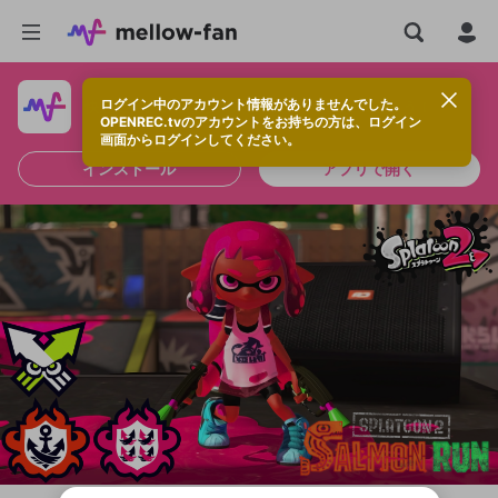
ログイン中のアカウント情報がありませんでした。
快適に視聴するなら、アプリをインストールしよう！
OPENREC.tvのアカウントをお持ちの方は、ログイン
画面からログインしてください。
インストール
アプリで開く
新規登録
OPENREC.tv アカウントは mellow-fan
OPENREC.tvアカウントはmellow-fanア
限定コミュニティ参加方法
パーソナルデータの登録
アカウントに移行しました。
カウントに統合しました。
すでにアカウントをお持ちの方は、ログイ
こちらからOPENREC.tvでログイン中のア
ン画面からログインしてください。
カウント情報を引き継ぐことができます。