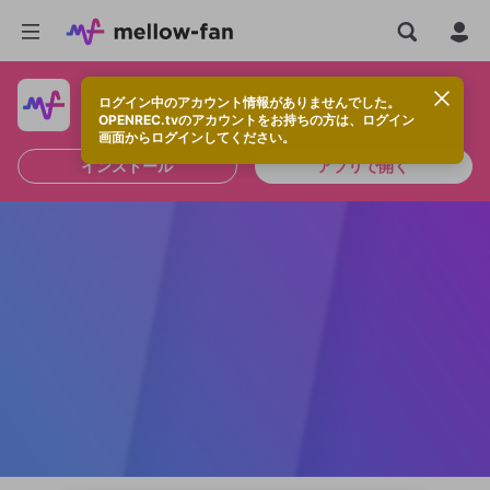
ログイン中のアカウント情報がありませんでした。
快適に視聴するなら、アプリをインストールしよう！
OPENREC.tvのアカウントをお持ちの方は、ログイン
画面からログインしてください。
インストール
アプリで開く
新規登録
OPENREC.tv アカウントは mellow-fan
OPENREC.tvアカウントはmellow-fanア
限定コミュニティ参加方法
パーソナルデータの登録
アカウントに移行しました。
カウントに統合しました。