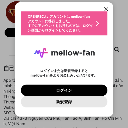
すでにアカウントをお持ちの方は、ログイ
こちらからOPENREC.tvでログイン中のア
apptaixiuonlineuytin
動画プレイリストを選択
ン画面からログインしてください。
カウント情報を引き継ぐことができます。
生年月
固定動画に設定
不適切なユーザーとして報告しま
ファンレター
OPENREC.tv アカウントは mellow-fan
サブスクシェア
@
新規登録
ログイン
すか？
年
月
アカウントに移行しました。
マイページに表示されている動画 (ライブ配信、配
認証コードの入力
すでにアカウントをお持ちの方は、ログイ
生年月は登録後に変更できません。
信予定、アーカイブ、アップロード動画) をページ
選択できるプレイリストがありません。
応援している配信者にファンレターを送ることがで
ン画面からログインしてください。
ご確認ください
のトップに1つ固定できます。動画タイトル横のメ
ログイン
フォロー
プレイリストは動画の再生画面で作成で
きます。好きなデザインを選んでメッセージを書い
ニューより設定することができます。
メールアドレスで新規登録
メールアドレスでログイン
問題を選択してください
この限定コミュニティは、Discordで提供されてい
性別
きます。
たり、エールアイテムでデコレーションして、配信
メールアドレスにメールを送信しました。30分以内
パスワード再設定
ます。
者に届けましょう！
にメール記載の6桁の認証コードを入力してくださ
入力していただいたメールアドレ
男性
女性
その他
利用規約とプライバシーポリシーが更新されま
問題を選択してください
詳しくはこちら
ホーム
動画
キャプチャ
プレイリスト
※ファンレター機能は有料サービスです。
い。
または
または
ポイントが不足しています
した。 サービスを利用するには変更後の内容を
Discordアカウントをお持ちでない方
スに、パスワード再設定用URLを
セッションの有効期限が切れたた
登録したメールアドレスを入力し、送信してくださ
わいせつな表現
ブロックリストに追加しますか？
この動画の公開は終了しました
お住まいの地域
ご確認いただき、同意していただく必要があり
認証コード
い。
記載されたメールを送信しました
め、ログアウトしました
Discordとは？からDiscordにアクセス
X
X
ます。
mellowポイントの購入に進みますか？
他者を誹謗中傷する表現
自己紹介
のでご確認ください
0
6
ログインまたは新規登録すると
Discordアカウントを作成
mellow-fanをよりお楽しみいただけます。
キャンセル
OK
OK
0
500
著作権の侵害
Google
Google
利用規約
プレミアム会員に入会
を確認しました。
OK
App tài xỉu online uy tín mang đến trải nghiệm cá cược hấp dẫn,
いいえ
はい
mellow-fan のメールアドレス（mellow-fan.comド
この画面からDiscordに参加する
利用規約
および
プライバシーポリシー
に同意頂いた上で
ログイン
minh bạch, hỗ trợ 24/7. Đăng ký dễ dàng, nhiều khuyến mãi dàn
プライバシーポリシー
を確認しました。
メイン及びcs.openrec.co.jpドメイン）が受信拒否設
次にお進みください。
OK
プライバシーの侵害
ご登録いただいた情報はサービスの向上を目的
ログイン
h riêng cho người chơi mới.
再設定する
動画プレイリストがありません
定に含まれていないかご確認ください。
Yahoo! JAPAN
Yahoo! JAPAN
Discordは第三者が提供するコミュニティーサービスで、
として使用いたします。
報告された問題については、利用規約に違反しているか
Thông tin liên hệ:
動画プレイリストを選択
パスワードを忘れた方は
こちら
過激な暴力や自傷行為
mellow-fanとは関わりがありません。Discordに関してのお
一部サービスをご利用いただくには、生年月の
どうかをスタッフが確認します。
この機能をむやみに使
新規登録
Thương hiệu: App tài xỉu online
確認しました
問い合わせにはお答えすることができません。Discordの仕
アカウントをお持ちですか？
アカウントを作成する
登録が必要です。
用することは、利用規約違反になります。
様変更により、限定コミュニティ特典の提供が終了する可能
Website :
https://apptaixiuonlineuytin.us.com/
入力
なりすまし行為
Appleでサインアップ
Appleでサインイン
動画のプレイリストを一つ選択すると、そのプレイ
ご登録いただいた情報は公開されません。
性がありますが、その際の補償は一切行いません。外部サー
SĐT 0985533111
リストの動画をマイページの上部にリストで表示す
ビスとのID連携に関する同意事項に同意の上、参加をお願い
閉じる
Địa chỉ 4373 Nguyễn Cửu Phú, Tân Tạo A, Bình Tân, Hồ Chí Min
ることができます。
出会いを誘導する行為
ファンレターを作成
します。
送信
mellow-fanの
mellow-fanの
利用規約
利用規約
・
・
プライバシーポリシー
プライバシーポリシー
・
・
外部
外部
h, Việt Nam
登録
外部サービスとのID連携に関する同意事項
サービスとのID連携に関する同意事項
サービスとのID連携に関する同意事項
に同意頂いた上
に同意頂いた上