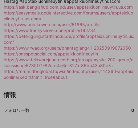
閉じる
ねずみ講やマルチ商法
Hastag #apptaixiuonlineuytin #apptaixiuonlineuytinuscom
動画プレイリストを選択
アカウント作成
で、次にお進みください
で、次にお進みください
https://ask.banglahub.com.bd/user/apptaixiuonlineuytin.us.com
誤解を招く配信設定
https://easymeals.qodeinteractive.com/forums/users/apptaixiuo
あとで登録
Discordとは？
Discordに参加する
nlineuytin-us-com/
mellow-fanからのお得な情報をメールで受
ゲームの録画禁止区域の配信
http://www.brenkoweb.com/user/51865/profile
け取る
https://www.trackyserver.com/profile/192734
改造版・海賊版ソフトの配信
https://beteiligung.stadtlindau.de/profile/apptaixiuonlineuytin.us.
com/
政治的・宗教的・人種的な内容
https://www.rwaq.org/users/phantagiang41-20250919072050
https://onespotsocial.com/apptaixiuonlineuytin
その他の問題
https://www.delawarejuneteenth.org/group/mysite-200-group/d
iscussion/e5730f71-82eb-4e6e-827a-86bb43a80c7a
https://forum.dboglobal.to/wsc/index.php?user/114360-apptaixi
uonline/&editOnInit=true#about
情報
フォロワー数
0