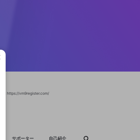
成で
bsite: https://vm9register.com/
サポーター
自己紹介