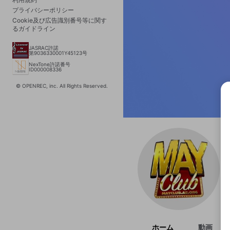
プライバシーポリシー
Cookie及び広告識別番号等に関す
るガイドライン
JASRAC許諾
第9036330001Y45123号
NexTone許諾番号
ID000008336
© OPENREC, inc. All Rights Reserved.
選択
きま
ホーム
動画