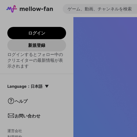
ログイン
新規登録
ログインするとフォロー中の
クリエイターの最新情報が表
示されます
Language
：
日本語
日本語
ヘルプ
English
お問い合わせ
中文(簡体)
한국어
運営会社
利用規約