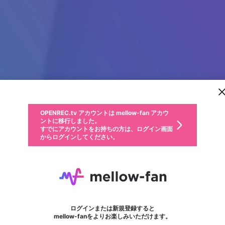
新規登録
OPENREC.tv アカウントは mellow-fan アカウ
OPENREC.tvアカウントはmellow-fanアカウン
パーソナルデータの登録
限定コミュニティ参加方法
ントに移行しました。
トに統合しました。
すでにアカウントをお持ちの方は、ログイン画面
こちらからOPENREC.tvでログイン中のアカウ
からログインしてください。
ント情報を引き継ぐことができます。
動画プレイリストを選択
生年月
固定動画に設定
不適切なユーザーとして報告します
ファンレター
サブスクシェア
OPENREC.tv アカウントは mellow-fan アカウ
@
新規登録
ログイン
か？
年
月
ントに移行しました。
マイページに表示されている動画 (ライブ配信、配信予定、ア
すでにアカウントをお持ちの方は、ログイン画面
ーカイブ、アップロード動画) をページのトップに1つ固定で
Cổng game MayClub
応援している配信者にファンレターを送ることができま
生年月は登録後に変更できません。
認証コードの入力
できるプレイリストがありません。プレイリストは動画の再生画面で作
からログインしてください。
きます。動画タイトル横のメニューより設定することができま
す。好きなデザインを選んでメッセージを書いたり、エ
ログイン
す。
ご確認ください
す。
メールアドレスで新規登録
メールアドレスでログイン
問題を選択してください
ールアイテムでデコレーションして、配信者に届けまし
VM9 | เว็บรวม Slot ค่าย ดัง ด้วยระบบออโต้ที่รวดเร็วที่สุด แค่ 15 วินาที เท่านั้น"c we
性別
ょう！
メールアドレスにメールを送信しました。30分以内にメ
パスワード再設定
詳しくはこちら
この限定コミュニティは、Discordで提供されています。
入力していただいたメールアドレス
男性
女性
その他
問題を選択してください
※ファンレター機能は有料サービスです。
ール記載の6桁の認証コードを入力してください。
フォロー
利用規約とプライバシーポリシーが更新されました。
または
または
ポイントが不足しています
に、パスワード再設定用URLを記載
セッションの有効期限が切れたた
Discordアカウントをお持ちでない方
サービスを利用するには変更後の内容をご確認いただ
わいせつな表現
認証コード
検索履歴をすべて削除しますか？
ブロックリストに追加しますか？
この動画の公開は終了しました
登録したメールアドレスを入力し、送信してください。
お住まいの地域
されたメールを送信しましたのでご
め、ログアウトしました
き、同意していただく必要があります。
X
X
Discordとは？からDiscordにアクセス
mellowポイントの購入に進みますか？
他者を誹謗中傷する表現
0
6
確認ください
ログインまたは新規登録すると
Discordアカウントを作成
キャンセル
mellow-fanをよりお楽しみいただけます。
いいえ
OK
はい
OK
利用規約
を確認しました。
0
500
著作権の侵害
Google
Google
キャプチャ
プレイリスト
フォロー
フォロワー
プレミアム会員に入会
mellow-fan のメールアドレス（mellow-fan.comドメイン
OK