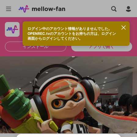
ログイン中のアカウント情報がありませんでした。
快適に視聴するなら、アプリをインストールしよう！
OPENREC.tvのアカウントをお持ちの方は、ログイン
画面からログインしてください。
インストール
アプリで開く
新規登録
OPENREC.tv アカウントは mellow-fan
OPENREC.tvアカウントはmellow-fanア
限定コミュニティ参加方法
パーソナルデータの登録
アカウントに移行しました。
カウントに統合しました。
すでにアカウントをお持ちの方は、ログイ
こちらからOPENREC.tvでログイン中のア
ン画面からログインしてください。
カウント情報を引き継ぐことができます。