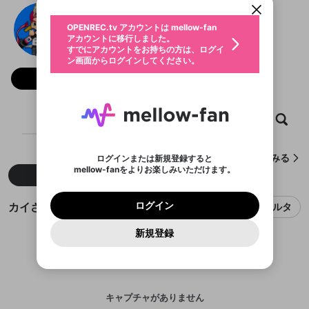
動画プレイリストを選択
生年月
カイさん
固定動画に設定
不適切なユーザーとして報告しま
ファンレター
OPENREC.tv アカウントは mellow-fan
サブスクシェア
@
gryo1192
@
新規登録
ログイン
すか？
年
月
アカウントに移行しました。
マイページに表示されている動画 (ライブ配信、配
認証コードの入力
すでにアカウントをお持ちの方は、ログイ
生年月は登録後に変更できません。
信予定、アーカイブ、アップロード動画) をページ
選択できるプレイリストがありません。
応援している配信者にファンレターを送ることがで
ン画面からログインしてください。
ご確認ください
のトップに1つ固定できます。動画タイトル横のメ
ログイン
プレイリストは動画の再生画面で作成で
きます。好きなデザインを選んでメッセージを書い
ニューより設定することができます。
メールアドレスで新規登録
メールアドレスでログイン
問題を選択してください
フォロー 278
この限定コミュニティは、Discordで提供されてい
性別
きます。
たり、エールアイテムでデコレーションして、配信
メールアドレスにメールを送信しました。30分以内
パスワード再設定
ます。
者に届けましょう！
にメール記載の6桁の認証コードを入力してくださ
入力していただいたメールアドレ
男性
女性
その他
利用規約とプライバシーポリシーが更新されま
問題を選択してください
詳しくはこちら
※ファンレター機能は有料サービスです。
い。
または
または
ポイントが不足しています
した。 サービスを利用するには変更後の内容を
Discordアカウントをお持ちでない方
スに、パスワード再設定用URLを
セッションの有効期限が切れたた
ホーム
動画
キャプチャ
プレイリスト
登録したメールアドレスを入力し、送信してくださ
わいせつな表現
ブロックリストに追加しますか？
この動画の公開は終了しました
お住まいの地域
ご確認いただき、同意していただく必要があり
認証コード
い。
記載されたメールを送信しました
め、ログアウトしました
Discordとは？からDiscordにアクセス
X
X
ます。
mellowポイントの購入に進みますか？
他者を誹謗中傷する表現
のでご確認ください
0
6
カイさんが作成したキャプチャをみる
ログインまたは新規登録すると
Discordアカウントを作成
mellow-fanをよりお楽しみいただけます。
キャンセル
OK
OK
0
500
著作権の侵害
新着
人気
Google
Google
利用規約
プレミアム会員に入会
を確認しました。
OK
いいえ
はい
mellow-fan のメールアドレス（mellow-fan.comド
この画面からDiscordに参加する
利用規約
および
プライバシーポリシー
に同意頂いた上で
ログイン
プライバシーポリシー
を確認しました。
メイン及びcs.openrec.co.jpドメイン）が受信拒否設
次にお進みください。
OK
プライバシーの侵害
ご登録いただいた情報はサービスの向上を目的
カイさんのキャプチャ
ログイン
フィルタ
再設定する
動画プレイリストがありません
定に含まれていないかご確認ください。
Yahoo! JAPAN
Yahoo! JAPAN
Discordは第三者が提供するコミュニティーサービスで、
として使用いたします。
報告された問題については、利用規約に違反しているか
動画プレイリストを選択
パスワードを忘れた方は
こちら
過激な暴力や自傷行為
mellow-fanとは関わりがありません。Discordに関してのお
一部サービスをご利用いただくには、生年月の
どうかをスタッフが確認します。
この機能をむやみに使
新規登録
確認しました
問い合わせにはお答えすることができません。Discordの仕
アカウントをお持ちですか？
アカウントを作成する
登録が必要です。
用することは、利用規約違反になります。
様変更により、限定コミュニティ特典の提供が終了する可能
入力
なりすまし行為
Appleでサインアップ
Appleでサインイン
動画のプレイリストを一つ選択すると、そのプレイ
ご登録いただいた情報は公開されません。
性がありますが、その際の補償は一切行いません。外部サー
リストの動画をマイページの上部にリストで表示す
ビスとのID連携に関する同意事項に同意の上、参加をお願い
閉じる
ることができます。
出会いを誘導する行為
ファンレターを作成
します。
送信
mellow-fanの
mellow-fanの
利用規約
利用規約
・
・
プライバシーポリシー
プライバシーポリシー
・
・
外部
外部
登録
外部サービスとのID連携に関する同意事項
サービスとのID連携に関する同意事項
サービスとのID連携に関する同意事項
に同意頂いた上
に同意頂いた上
キャプチャがありません
閉じる
ねずみ講やマルチ商法
動画プレイリストを選択
アカウント作成
で、次にお進みください
で、次にお進みください