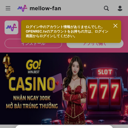
ログイン中のアカウント情報がありませんでした。
快適に視聴するなら、アプリをインストールしよう！
OPENREC.tvのアカウントをお持ちの方は、ログイン
画面からログインしてください。
インストール
アプリで開く
新規登録
OPENREC.tv アカウントは mellow-fan
OPENREC.tvアカウントはmellow-fanア
限定コミュニティ参加方法
パーソナルデータの登録
アカウントに移行しました。
カウントに統合しました。
すでにアカウントをお持ちの方は、ログイ
こちらからOPENREC.tvでログイン中のア
ン画面からログインしてください。
カウント情報を引き継ぐことができます。