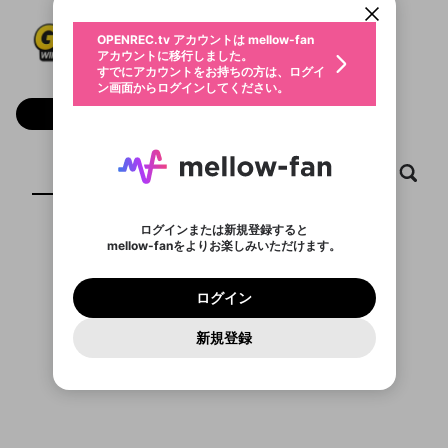
動画プレイリストを選択
生年月
GOWIN
固定動画に設定
不適切なユーザーとして報告しま
ファンレター
OPENREC.tv アカウントは mellow-fan
サブスクシェア
@
gowinbest
@
新規登録
ログイン
すか？
年
月
アカウントに移行しました。
マイページに表示されている動画 (ライブ配信、配
認証コードの入力
すでにアカウントをお持ちの方は、ログイ
生年月は登録後に変更できません。
信予定、アーカイブ、アップロード動画) をページ
選択できるプレイリストがありません。
応援している配信者にファンレターを送ることがで
ン画面からログインしてください。
ご確認ください
のトップに1つ固定できます。動画タイトル横のメ
ログイン
プレイリストは動画の再生画面で作成で
きます。好きなデザインを選んでメッセージを書い
ニューより設定することができます。
メールアドレスで新規登録
メールアドレスでログイン
問題を選択してください
フォロー
この限定コミュニティは、Discordで提供されてい
性別
きます。
たり、エールアイテムでデコレーションして、配信
メールアドレスにメールを送信しました。30分以内
パスワード再設定
ます。
者に届けましょう！
にメール記載の6桁の認証コードを入力してくださ
入力していただいたメールアドレ
男性
女性
その他
利用規約とプライバシーポリシーが更新されま
問題を選択してください
詳しくはこちら
※ファンレター機能は有料サービスです。
い。
または
または
ポイントが不足しています
した。 サービスを利用するには変更後の内容を
Discordアカウントをお持ちでない方
スに、パスワード再設定用URLを
セッションの有効期限が切れたた
ホーム
動画
キャプチャ
プレイリスト
登録したメールアドレスを入力し、送信してくださ
わいせつな表現
ブロックリストに追加しますか？
この動画の公開は終了しました
お住まいの地域
ご確認いただき、同意していただく必要があり
認証コード
い。
記載されたメールを送信しました
め、ログアウトしました
Discordとは？からDiscordにアクセス
X
X
ます。
mellowポイントの購入に進みますか？
他者を誹謗中傷する表現
のでご確認ください
0
6
ログインまたは新規登録すると
Discordアカウントを作成
mellow-fanをよりお楽しみいただけます。
キャンセル
OK
OK
0
500
著作権の侵害
表示するコンテンツがありません
Google
Google
利用規約
プレミアム会員に入会
を確認しました。
OK
いいえ
はい
mellow-fan のメールアドレス（mellow-fan.comド
この画面からDiscordに参加する
利用規約
および
プライバシーポリシー
に同意頂いた上で
ログイン
プライバシーポリシー
を確認しました。
メイン及びcs.openrec.co.jpドメイン）が受信拒否設
次にお進みください。
OK
プライバシーの侵害
ご登録いただいた情報はサービスの向上を目的
ログイン
再設定する
動画プレイリストがありません
定に含まれていないかご確認ください。
Yahoo! JAPAN
Yahoo! JAPAN
Discordは第三者が提供するコミュニティーサービスで、
として使用いたします。
報告された問題については、利用規約に違反しているか
動画プレイリストを選択
パスワードを忘れた方は
こちら
過激な暴力や自傷行為
mellow-fanとは関わりがありません。Discordに関してのお
一部サービスをご利用いただくには、生年月の
どうかをスタッフが確認します。
この機能をむやみに使
新規登録
確認しました
問い合わせにはお答えすることができません。Discordの仕
アカウントをお持ちですか？
アカウントを作成する
登録が必要です。
用することは、利用規約違反になります。
様変更により、限定コミュニティ特典の提供が終了する可能
入力
なりすまし行為
Appleでサインアップ
Appleでサインイン
動画のプレイリストを一つ選択すると、そのプレイ
ご登録いただいた情報は公開されません。
性がありますが、その際の補償は一切行いません。外部サー
リストの動画をマイページの上部にリストで表示す
ビスとのID連携に関する同意事項に同意の上、参加をお願い
閉じる
ることができます。
出会いを誘導する行為
ファンレターを作成
します。
送信
mellow-fanの
mellow-fanの
利用規約
利用規約
・
・
プライバシーポリシー
プライバシーポリシー
・
・
外部
外部
登録
外部サービスとのID連携に関する同意事項
サービスとのID連携に関する同意事項
サービスとのID連携に関する同意事項
に同意頂いた上
に同意頂いた上
閉じる
ねずみ講やマルチ商法
動画プレイリストを選択
アカウント作成
で、次にお進みください
で、次にお進みください