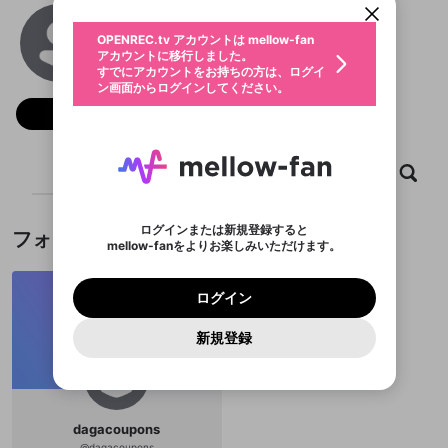
動画プレイリストを選択
生年月
good88info
固定動画に設定
不適切なユーザーとして報告しま
ファンレター
OPENREC.tv アカウントは mellow-fan
サブスクシェア
@
good88info
@
新規登録
ログイン
すか？
年
月
アカウントに移行しました。
マイページに表示されている動画 (ライブ配信、配
認証コードの入力
すでにアカウントをお持ちの方は、ログイ
生年月は登録後に変更できません。
信予定、アーカイブ、アップロード動画) をページ
選択できるプレイリストがありません。
応援している配信者にファンレターを送ることがで
ン画面からログインしてください。
ご確認ください
のトップに1つ固定できます。動画タイトル横のメ
ログイン
プレイリストは動画の再生画面で作成で
きます。好きなデザインを選んでメッセージを書い
ニューより設定することができます。
メールアドレスで新規登録
メールアドレスでログイン
問題を選択してください
フォロー 1
この限定コミュニティは、Discordで提供されてい
性別
きます。
たり、エールアイテムでデコレーションして、配信
メールアドレスにメールを送信しました。30分以内
パスワード再設定
ます。
者に届けましょう！
にメール記載の6桁の認証コードを入力してくださ
入力していただいたメールアドレ
男性
女性
その他
利用規約とプライバシーポリシーが更新されま
問題を選択してください
詳しくはこちら
※ファンレター機能は有料サービスです。
い。
または
または
ポイントが不足しています
した。 サービスを利用するには変更後の内容を
Discordアカウントをお持ちでない方
スに、パスワード再設定用URLを
セッションの有効期限が切れたた
ホーム
動画
キャプチャ
プレイリスト
登録したメールアドレスを入力し、送信してくださ
わいせつな表現
チームメンバーに追加しますか？
ブロックリストに追加しますか？
この動画の公開は終了しました
お住まいの地域
ご確認いただき、同意していただく必要があり
認証コード
い。
記載されたメールを送信しました
め、ログアウトしました
Discordとは？からDiscordにアクセス
X
X
ます。
mellowポイントの購入に進みますか？
他者を誹謗中傷する表現
のでご確認ください
0
6
ログインまたは新規登録すると
フォロワー
Discordアカウントを作成
mellow-fanをよりお楽しみいただけます。
キャンセル
キャンセル
OK
はい
OK
0
500
著作権の侵害
Google
Google
利用規約
プレミアム会員に入会
を確認しました。
OK
いいえ
はい
mellow-fan のメールアドレス（mellow-fan.comド
この画面からDiscordに参加する
利用規約
および
プライバシーポリシー
に同意頂いた上で
ログイン
プライバシーポリシー
を確認しました。
メイン及びcs.openrec.co.jpドメイン）が受信拒否設
次にお進みください。
OK
プライバシーの侵害
ご登録いただいた情報はサービスの向上を目的
ログイン
再設定する
動画プレイリストがありません
定に含まれていないかご確認ください。
Yahoo! JAPAN
Yahoo! JAPAN
Discordは第三者が提供するコミュニティーサービスで、
として使用いたします。
報告された問題については、利用規約に違反しているか
動画プレイリストを選択
パスワードを忘れた方は
こちら
過激な暴力や自傷行為
mellow-fanとは関わりがありません。Discordに関してのお
一部サービスをご利用いただくには、生年月の
どうかをスタッフが確認します。
この機能をむやみに使
新規登録
確認しました
問い合わせにはお答えすることができません。Discordの仕
アカウントをお持ちですか？
アカウントを作成する
登録が必要です。
用することは、利用規約違反になります。
様変更により、限定コミュニティ特典の提供が終了する可能
入力
なりすまし行為
Appleでサインアップ
Appleでサインイン
動画のプレイリストを一つ選択すると、そのプレイ
ご登録いただいた情報は公開されません。
性がありますが、その際の補償は一切行いません。外部サー
リストの動画をマイページの上部にリストで表示す
ビスとのID連携に関する同意事項に同意の上、参加をお願い
閉じる
ることができます。
出会いを誘導する行為
ファンレターを作成
します。
送信
mellow-fanの
mellow-fanの
利用規約
利用規約
・
・
プライバシーポリシー
プライバシーポリシー
・
・
外部
外部
登録
外部サービスとのID連携に関する同意事項
dagacoupons
サービスとのID連携に関する同意事項
サービスとのID連携に関する同意事項
に同意頂いた上
に同意頂いた上
閉じる
ねずみ講やマルチ商法
動画プレイリストを選択
アカウント作成
で、次にお進みください
で、次にお進みください
@
dagacoupons