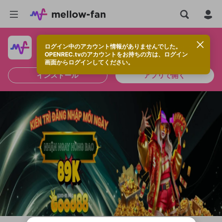
ログイン中のアカウント情報がありませんでした。
快適に視聴するなら、アプリをインストールしよう！
OPENREC.tvのアカウントをお持ちの方は、ログイン
画面からログインしてください。
インストール
アプリで開く
新規登録
OPENREC.tv アカウントは mellow-fan
OPENREC.tvアカウントはmellow-fanア
限定コミュニティ参加方法
パーソナルデータの登録
アカウントに移行しました。
カウントに統合しました。
すでにアカウントをお持ちの方は、ログイ
こちらからOPENREC.tvでログイン中のア
ン画面からログインしてください。
カウント情報を引き継ぐことができます。