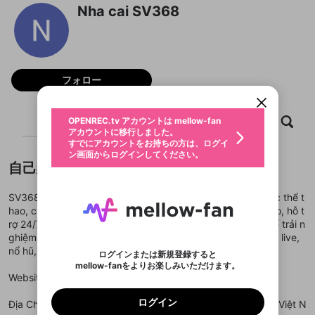
Nha cai SV368
新規登録
OPENREC.tv アカウントは mellow-fan
OPENREC.tvアカウントはmellow-fanア
限定コミュニティ参加方法
パーソナルデータの登録
アカウントに移行しました。
カウントに統合しました。
フォロー
すでにアカウントをお持ちの方は、ログイ
こちらからOPENREC.tvでログイン中のア
動画プレイリストを選択
ン画面からログインしてください。
カウント情報を引き継ぐことができます。
生年月
固定動画に設定
不適切なユーザーとして報告しま
ファンレター
ホーム
動画
キャプチャ
プレイリスト
OPENREC.tv アカウントは mellow-fan
サブスクシェア
@
新規登録
ログイン
すか？
年
月
アカウントに移行しました。
マイページに表示されている動画 (ライブ配信、配
認証コードの入力
すでにアカウントをお持ちの方は、ログイ
生年月は登録後に変更できません。
信予定、アーカイブ、アップロード動画) をページ
選択できるプレイリストがありません。
応援している配信者にファンレターを送ることがで
ン画面からログインしてください。
ご確認ください
のトップに1つ固定できます。動画タイトル横のメ
ログイン
プレイリストは動画の再生画面で作成で
きます。好きなデザインを選んでメッセージを書い
自己紹介
ニューより設定することができます。
メールアドレスで新規登録
メールアドレスでログイン
問題を選択してください
この限定コミュニティは、Discordで提供されてい
性別
きます。
たり、エールアイテムでデコレーションして、配信
メールアドレスにメールを送信しました。30分以内
パスワード再設定
ます。
者に届けましょう！
にメール記載の6桁の認証コードを入力してくださ
入力していただいたメールアドレ
男性
女性
その他
利用規約とプライバシーポリシーが更新されま
問題を選択してください
詳しくはこちら
SV368 là nhà cái cá cược uy tín, chuyên cung cấp cá cược thể t
※ファンレター機能は有料サービスです。
い。
または
または
ポイントが不足しています
した。 サービスを利用するには変更後の内容を
hao, casino, slot game, bắn cá, nạp rút nhanh, bảo mật cao, hỗ t
Discordアカウントをお持ちでない方
スに、パスワード再設定用URLを
セッションの有効期限が切れたた
登録したメールアドレスを入力し、送信してくださ
わいせつな表現
ブロックリストに追加しますか？
この動画の公開は終了しました
rợ 24/7, tham gia SV368 ngay tặng 88K. Người chơi có thể trải n
お住まいの地域
ご確認いただき、同意していただく必要があり
認証コード
い。
記載されたメールを送信しました
め、ログアウトしました
Discordとは？からDiscordにアクセス
ghiệm vô số trò chơi hấp dẫn như cá cược thể thao, casino live,
X
X
ます。
mellowポイントの購入に進みますか？
他者を誹謗中傷する表現
nổ hũ, bắn cá, đá gà, xổ số, slotgame,
のでご確認ください
0
6
ログインまたは新規登録すると
Discordアカウントを作成
mellow-fanをよりお楽しみいただけます。
キャンセル
OK
OK
0
500
著作権の侵害
Google
Google
利用規約
プレミアム会員に入会
を確認しました。
OK
Website:
https://sv368ae.com/
いいえ
はい
mellow-fan のメールアドレス（mellow-fan.comド
この画面からDiscordに参加する
利用規約
および
プライバシーポリシー
に同意頂いた上で
ログイン
プライバシーポリシー
を確認しました。
メイン及びcs.openrec.co.jpドメイン）が受信拒否設
次にお進みください。
OK
プライバシーの侵害
ご登録いただいた情報はサービスの向上を目的
ログイン
Địa Chỉ: 83 Đ. Bình Thới, Phường 11, Quận 11, Hồ Chí Minh, Việt N
再設定する
動画プレイリストがありません
定に含まれていないかご確認ください。
Yahoo! JAPAN
Yahoo! JAPAN
Discordは第三者が提供するコミュニティーサービスで、
として使用いたします。