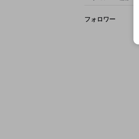
フォロワー