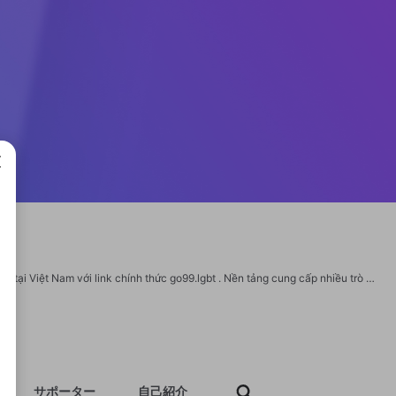
成で
Go99 là nhà cái cá cược trực tuyến hàng đầu châu Á, hoạt động hợp pháp từ 2025 tại Việt Nam với link chính thức go99.lgbt . Nền tảng cung cấp nhiều trò chơi như cá độ thể thao, casino, và slot, nổi bật với giao diện thân thiện, bảo mật cao, và hỗ trợ liên tục. Đăng ký ngay chơi liền tay! Thông tin liên hệ: Thương hiệu nhà cái: Go99 Website: https://go99.lgbt/ Địa chỉ: 45 Đ. Ngô Thì Nhậm, Phường An Khánh, Ninh Kiều, Cần Thơ Email: go99lgbt@gmail.com Phone: 0884542346 Hashtag: #go99 #go99_game #nha_cai_go99 #link_dang_ky_go99 Social https://www.vevioz.com/go99lgbt https://jobs.westerncity.com/profiles/6323054-go99-nha-cai https://jobs.windomnews.com/profiles/6323063-go99-nha-cai https://advego.com/profile/go99lgbt/
サポーター
自己紹介