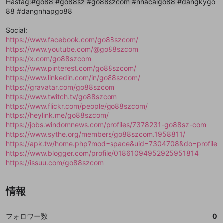
Hastag:#go88 #go88sz #go88szcom #nhacaigo88 #dangkygo
ることができます。
出会いを誘導する行為
ファンレターを作成
します。
送信
mellow-fanの
mellow-fanの
利用規約
利用規約
・
・
プライバシーポリシー
プライバシーポリシー
・
・
外部
外部
88 #dangnhapgo88
登録
外部サービスとのID連携に関する同意事項
サービスとのID連携に関する同意事項
サービスとのID連携に関する同意事項
に同意頂いた上
に同意頂いた上
閉じる
ねずみ講やマルチ商法
動画プレイリストを選択
アカウント作成
で、次にお進みください
で、次にお進みください
Social:
誤解を招く配信設定
https://www.facebook.com/go88szcom/
あとで登録
Discordとは？
Discordに参加する
https://www.youtube.com/@go88szcom
mellow-fanからのお得な情報をメールで受
ゲームの録画禁止区域の配信
https://x.com/go88szcom
け取る
https://www.pinterest.com/go88szcom/
改造版・海賊版ソフトの配信
https://www.linkedin.com/in/go88szcom/
https://gravatar.com/go88szcom
政治的・宗教的・人種的な内容
https://www.twitch.tv/go88szcom
https://www.flickr.com/people/go88szcom/
その他の問題
https://heylink.me/go88szcom/
https://jobs.windomnews.com/profiles/7378231-go88sz-com
https://www.sythe.org/members/go88szcom.1958811/
https://apk.tw/home.php?mod=space&uid=7304708&do=profile
https://www.blogger.com/profile/01861094952925951814
https://issuu.com/go88szcom
情報
フォロワー数
0