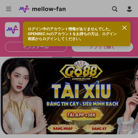
ログイン中のアカウント情報がありませんでした。
快適に視聴するなら、アプリをインストールしよう！
OPENREC.tvのアカウントをお持ちの方は、ログイン
画面からログインしてください。
インストール
アプリで開く
新規登録