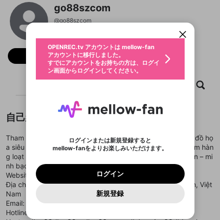
OPENREC.tv アカウントは mellow-fan
OPENREC.tvアカウントはmellow-fanア
限定コミュニティ参加方法
go88szcom
パーソナルデータの登録
アカウントに移行しました。
カウントに統合しました。
すでにアカウントをお持ちの方は、ログイ
こちらからOPENREC.tvでログイン中のア
@
go88szcom
動画プレイリストを選択
ン画面からログインしてください。
カウント情報を引き継ぐことができます。
生年月
固定動画に設定
不適切なユーザーとして報告しま
ファンレター
OPENREC.tv アカウントは mellow-fan
サブスクシェア
@
新規登録
ログイン
すか？
年
月
アカウントに移行しました。
フォロー
マイページに表示されている動画 (ライブ配信、配
認証コードの入力
すでにアカウントをお持ちの方は、ログイ
生年月は登録後に変更できません。
信予定、アーカイブ、アップロード動画) をページ
選択できるプレイリストがありません。
応援している配信者にファンレターを送ることがで
ン画面からログインしてください。
ご確認ください
のトップに1つ固定できます。動画タイトル横のメ
ログイン
プレイリストは動画の再生画面で作成で
きます。好きなデザインを選んでメッセージを書い
ニューより設定することができます。
メールアドレスで新規登録
メールアドレスでログイン
問題を選択してください
ホーム
動画
キャプチャ
プレイリスト
この限定コミュニティは、Discordで提供されてい
性別
きます。
たり、エールアイテムでデコレーションして、配信
メールアドレスにメールを送信しました。30分以内
パスワード再設定
ます。
者に届けましょう！
にメール記載の6桁の認証コードを入力してくださ
入力していただいたメールアドレ
男性
女性
その他
利用規約とプライバシーポリシーが更新されま
問題を選択してください
詳しくはこちら
※ファンレター機能は有料サービスです。
い。
または
または
ポイントが不足しています
した。 サービスを利用するには変更後の内容を
Discordアカウントをお持ちでない方
スに、パスワード再設定用URLを
セッションの有効期限が切れたた
登録したメールアドレスを入力し、送信してくださ
自己紹介
わいせつな表現
ブロックリストに追加しますか？
この動画の公開は終了しました
お住まいの地域
ご確認いただき、同意していただく必要があり
認証コード
い。
記載されたメールを送信しました
め、ログアウトしました
Discordとは？からDiscordにアクセス
X
X
ます。
mellowポイントの購入に進みますか？
他者を誹謗中傷する表現
Tham gia Go88 – Cổng game bài đổi thưởng đẳng cấp với đồ họ
のでご確認ください
0
6
ログインまたは新規登録すると
Discordアカウントを作成
a siêu đẹp, tỷ lệ thắng cao, phần thưởng khủng. Trải nghiệm hàn
mellow-fanをよりお楽しみいただけます。
キャンセル
OK
OK
0
500
著作権の侵害
Google
Google
利用規約
プレミアム会員に入会
を確認しました。
OK
g loạt trò chơi hot nhất 2025, rút tiền chỉ trong 1 phút, uy tín – mi
いいえ
はい
mellow-fan のメールアドレス（mellow-fan.comド
この画面からDiscordに参加する
利用規約
および
プライバシーポリシー
に同意頂いた上で
ログイン
nh bạch – an toàn tuyệt đối!
プライバシーポリシー
を確認しました。
メイン及びcs.openrec.co.jpドメイン）が受信拒否設
次にお進みください。
OK
プライバシーの侵害
ご登録いただいた情報はサービスの向上を目的
ログイン
Website:
https://go88sz.com/
再設定する
動画プレイリストがありません
定に含まれていないかご確認ください。
Yahoo! JAPAN
Yahoo! JAPAN
Discordは第三者が提供するコミュニティーサービスで、
として使用いたします。
報告された問題については、利用規約に違反しているか
Địa chỉ: 430 Đ. Lê Trọng Tấn, Sơn Kỳ, Tân Phú, Hồ Chí Minh, Việt
動画プレイリストを選択
パスワードを忘れた方は
こちら
過激な暴力や自傷行為
mellow-fanとは関わりがありません。Discordに関してのお
一部サービスをご利用いただくには、生年月の
どうかをスタッフが確認します。
この機能をむやみに使
新規登録
Nam
確認しました
問い合わせにはお答えすることができません。Discordの仕
アカウントをお持ちですか？
アカウントを作成する
登録が必要です。
用することは、利用規約違反になります。
様変更により、限定コミュニティ特典の提供が終了する可能
Email: go88szcom@gmail.com
入力
なりすまし行為
Appleでサインアップ
Appleでサインイン
動画のプレイリストを一つ選択すると、そのプレイ
ご登録いただいた情報は公開されません。
性がありますが、その際の補償は一切行いません。外部サー
Hotline: 0968728732
リストの動画をマイページの上部にリストで表示す
ビスとのID連携に関する同意事項に同意の上、参加をお願い
閉じる