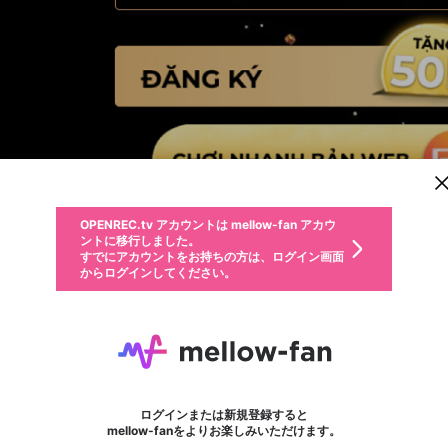
新規登録
OPENREC.tv アカウントは mellow-fan アカウ
OPENREC.tvアカウントはmellow-fanアカウン
パーソナルデータの登録
限定コミュニティ参加方法
ントに移行しました。
トに統合しました。
すでにアカウントをお持ちの方は、ログイン画面
こちらからOPENREC.tvでログイン中のアカウ
からログインしてください。
ント情報を引き継ぐことができます。
動画プレイリストを選択
生年月
固定動画に設定
不適切なユーザーとして報告します
ファンレター
サブスクシェア
OPENREC.tv アカウントは mellow-fan アカウ
@
新規登録
ログイン
か？
年
月
ントに移行しました。
マイページに表示されている動画 (ライブ配信、配信予定、ア
すでにアカウントをお持ちの方は、ログイン画面
ーカイブ、アップロード動画) をページのトップに1つ固定で
Go88
応援している配信者にファンレターを送ることができま
生年月は登録後に変更できません。
認証コードの入力
できるプレイリストがありません。プレイリストは動画の再生画面で作
からログインしてください。
きます。動画タイトル横のメニューより設定することができま
す。好きなデザインを選んでメッセージを書いたり、エ
ログイン
す。
@
go88su
ご確認ください
す。
メールアドレスで新規登録
メールアドレスでログイン
問題を選択してください
ールアイテムでデコレーションして、配信者に届けまし
性別
ょう！
メールアドレスにメールを送信しました。30分以内にメ
パスワード再設定
詳しくはこちら
この限定コミュニティは、Discordで提供されています。
入力していただいたメールアドレス
男性
女性
その他
問題を選択してください
※ファンレター機能は有料サービスです。
ール記載の6桁の認証コードを入力してください。
利用規約とプライバシーポリシーが更新されました。
または
または
ポイントが不足しています
フォロー
に、パスワード再設定用URLを記載
セッションの有効期限が切れたた
Discordアカウントをお持ちでない方
サービスを利用するには変更後の内容をご確認いただ
わいせつな表現
認証コード
検索履歴をすべて削除しますか？
ブロックリストに追加しますか？
この動画の公開は終了しました
登録したメールアドレスを入力し、送信してください。
お住まいの地域
されたメールを送信しましたのでご
め、ログアウトしました
き、同意していただく必要があります。
X
X
Discordとは？からDiscordにアクセス
mellowポイントの購入に進みますか？
他者を誹謗中傷する表現
0
6
確認ください
ログインまたは新規登録すると
Discordアカウントを作成
キャンセル
mellow-fanをよりお楽しみいただけます。
いいえ
OK
はい
OK
利用規約
を確認しました。
0
500
著作権の侵害
Google
Google
キャプチャ
プレイリスト
フォロー
フォロワー
プレミアム会員に入会
mellow-fan のメールアドレス（mellow-fan.comドメイン
OK