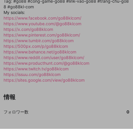
登録
Tag: #go88 #cong-game-go88 #link-vao-go88 #trang-chu-go8
外部サービスとのID連携に関する同意事項
サービスとのID連携に関する同意事項
サービスとのID連携に関する同意事項
に同意頂いた上
に同意頂いた上
閉じる
ねずみ講やマルチ商法
動画プレイリストを選択
アカウント作成
8 #go88kl-com
で、次にお進みください
で、次にお進みください
My socials:
誤解を招く配信設定
あとで登録
Discordとは？
Discordに参加する
https://www.facebook.com/go88klcom/
mellow-fanからのお得な情報をメールで受
https://www.youtube.com/@go88klcom
ゲームの録画禁止区域の配信
け取る
https://x.com/go88klcom
https://www.pinterest.com/go88klcom/
改造版・海賊版ソフトの配信
https://www.tumblr.com/go88klcom
https://500px.com/p/go88klcom
政治的・宗教的・人種的な内容
https://www.behance.net/go88klcom
その他の問題
https://www.reddit.com/user/go88klcom/
https://www.producthunt.com/@go88klcom
https://www.twitch.tv/go88klcom
https://issuu.com/go88klcom
https://sites.google.com/view/go88klcom
情報
フォロワー数
0