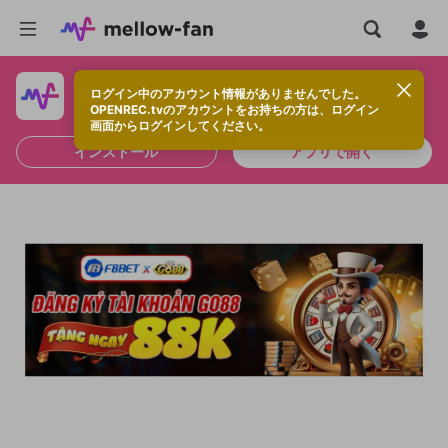
ログイン中のアカウント情報がありませんでした。
快適に視聴するなら、アプリをインストールしよう！
OPENREC.tvのアカウントをお持ちの方は、ログイン
画面からログインしてください。
インストール
アプリで開く
新規登録
OPENREC.tv アカウントは mellow-fan
OPENREC.tvアカウントはmellow-fanア
限定コミュニティ参加方法
パーソナルデータの登録
アカウントに移行しました。
カウントに統合しました。