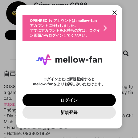
すでにアカウントをお持ちの方は、ログイ
こちらからOPENREC.tvでログイン中のア
Cổng game GO88
動画プレイリストを選択
ン画面からログインしてください。
カウント情報を引き継ぐことができます。
生年月
@
go88klcom
固定動画に設定
不適切なユーザーとして報告しま
ファンレター
OPENREC.tv アカウントは mellow-fan
サブスクシェア
@
新規登録
ログイン
すか？
年
月
アカウントに移行しました。
マイページに表示されている動画 (ライブ配信、配
認証コードの入力
すでにアカウントをお持ちの方は、ログイ
生年月は登録後に変更できません。
信予定、アーカイブ、アップロード動画) をページ
選択できるプレイリストがありません。
応援している配信者にファンレターを送ることがで
フォロー
ン画面からログインしてください。
ご確認ください
のトップに1つ固定できます。動画タイトル横のメ
ログイン
プレイリストは動画の再生画面で作成で
きます。好きなデザインを選んでメッセージを書い
ニューより設定することができます。
メールアドレスで新規登録
メールアドレスでログイン
問題を選択してください
この限定コミュニティは、Discordで提供されてい
性別
きます。
たり、エールアイテムでデコレーションして、配信
メールアドレスにメールを送信しました。30分以内
パスワード再設定
ます。
者に届けましょう！
にメール記載の6桁の認証コードを入力してくださ
入力していただいたメールアドレ
男性
女性
その他
ホーム
利用規約とプライバシーポリシーが更新されま
動画
キャプチャ
プレイリスト
問題を選択してください
詳しくはこちら
※ファンレター機能は有料サービスです。
い。
または
または
ポイントが不足しています
した。 サービスを利用するには変更後の内容を
Discordアカウントをお持ちでない方
スに、パスワード再設定用URLを
セッションの有効期限が切れたた
登録したメールアドレスを入力し、送信してくださ
わいせつな表現
ブロックリストに追加しますか？
この動画の公開は終了しました
お住まいの地域
ご確認いただき、同意していただく必要があり
認証コード
い。
記載されたメールを送信しました
め、ログアウトしました
Discordとは？からDiscordにアクセス
X
X
自己紹介
ます。
mellowポイントの購入に進みますか？
他者を誹謗中傷する表現
のでご確認ください
0
6
ログインまたは新規登録すると
Discordアカウントを作成
mellow-fanをよりお楽しみいただけます。
キャンセル
OK
OK
0
500
著作権の侵害
GO88 là cổng game hàng đầu tại Việt Nam, mang đến những tự
Google
Google
利用規約
プレミアム会員に入会
を確認しました。
OK
いいえ
はい
mellow-fan のメールアドレス（mellow-fan.comド
この画面からDiscordに参加する
a game hấp dẫn như tài xỉu, game bài và slot game với độ uy tín
利用規約
および
プライバシーポリシー
に同意頂いた上で
ログイン
プライバシーポリシー
を確認しました。
メイン及びcs.openrec.co.jpドメイン）が受信拒否設
次にお進みください。
OK
プライバシーの侵害
cao.
ご登録いただいた情報はサービスの向上を目的
ログイン
再設定する
動画プレイリストがありません
定に含まれていないかご確認ください。
Yahoo! JAPAN
Yahoo! JAPAN
https://go88kl.com/
Discordは第三者が提供するコミュニティーサービスで、
として使用いたします。
報告された問題については、利用規約に違反しているか
動画プレイリストを選択
パスワードを忘れた方は
こちら
過激な暴力や自傷行為
mellow-fanとは関わりがありません。Discordに関してのお
Thông tin liên hệ:
一部サービスをご利用いただくには、生年月の
どうかをスタッフが確認します。
この機能をむやみに使
新規登録
確認しました
問い合わせにはお答えすることができません。Discordの仕
アカウントをお持ちですか？
アカウントを作成する
- Địa chỉ: 29 Vạn Kiếp, Phường 3, Bình Thạnh, Thành phố Hồ Chí
登録が必要です。
用することは、利用規約違反になります。
様変更により、限定コミュニティ特典の提供が終了する可能
入力
なりすまし行為
Appleでサインアップ
Appleでサインイン
動画のプレイリストを一つ選択すると、そのプレイ
Minh
ご登録いただいた情報は公開されません。
性がありますが、その際の補償は一切行いません。外部サー
リストの動画をマイページの上部にリストで表示す
- Email: go88klcom@gmail.com
ビスとのID連携に関する同意事項に同意の上、参加をお願い
閉じる
ることができます。
出会いを誘導する行為
ファンレターを作成
します。
- Hotline: 0938621859
送信
mellow-fanの
mellow-fanの
利用規約
利用規約
・
・
プライバシーポリシー
プライバシーポリシー
・
・
外部
外部