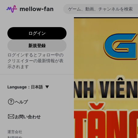
ログイン
新規登録
ログインするとフォロー中の
クリエイターの最新情報が表
示されます
Language
：
日本語
日本語
ヘルプ
English
お問い合わせ
中文(簡体)
한국어
運営会社
利用規約