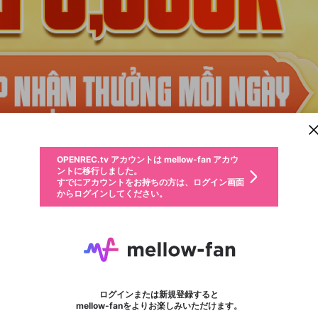
新規登録
OPENREC.tv アカウントは mellow-fan アカウ
OPENREC.tvアカウントはmellow-fanアカウン
パーソナルデータの登録
限定コミュニティ参加方法
ントに移行しました。
トに統合しました。
すでにアカウントをお持ちの方は、ログイン画面
こちらからOPENREC.tvでログイン中のアカウ
からログインしてください。
ント情報を引き継ぐことができます。
動画プレイリストを選択
生年月
固定動画に設定
不適切なユーザーとして報告します
ファンレター
サブスクシェア
OPENREC.tv アカウントは mellow-fan アカウ
@
新規登録
ログイン
か？
年
月
ントに移行しました。
マイページに表示されている動画 (ライブ配信、配信予定、ア
すでにアカウントをお持ちの方は、ログイン画面
ーカイブ、アップロード動画) をページのトップに1つ固定で
Gk88 Men
応援している配信者にファンレターを送ることができま
生年月は登録後に変更できません。
認証コードの入力
できるプレイリストがありません。プレイリストは動画の再生画面で作
からログインしてください。
きます。動画タイトル横のメニューより設定することができま
す。好きなデザインを選んでメッセージを書いたり、エ
ログイン
す。
@
gk88men
ご確認ください
す。
メールアドレスで新規登録
メールアドレスでログイン
問題を選択してください
ールアイテムでデコレーションして、配信者に届けまし
性別
ょう！
メールアドレスにメールを送信しました。30分以内にメ
パスワード再設定
詳しくはこちら
この限定コミュニティは、Discordで提供されています。
入力していただいたメールアドレス
男性
女性
その他
問題を選択してください
※ファンレター機能は有料サービスです。
ール記載の6桁の認証コードを入力してください。
利用規約とプライバシーポリシーが更新されました。
または
または
ポイントが不足しています
フォロー
に、パスワード再設定用URLを記載
セッションの有効期限が切れたた
Discordアカウントをお持ちでない方
サービスを利用するには変更後の内容をご確認いただ
わいせつな表現
認証コード
検索履歴をすべて削除しますか？
ブロックリストに追加しますか？
この動画の公開は終了しました
登録したメールアドレスを入力し、送信してください。
お住まいの地域
されたメールを送信しましたのでご
め、ログアウトしました
き、同意していただく必要があります。
X
X
Discordとは？からDiscordにアクセス
mellowポイントの購入に進みますか？
他者を誹謗中傷する表現
0
6
確認ください
ログインまたは新規登録すると
Discordアカウントを作成
キャンセル
mellow-fanをよりお楽しみいただけます。
いいえ
OK
はい
OK
利用規約
を確認しました。
0
500
著作権の侵害
Google
Google
キャプチャ
プレイリスト
フォロー
フォロワー
プレミアム会員に入会
mellow-fan のメールアドレス（mellow-fan.comドメイン
OK