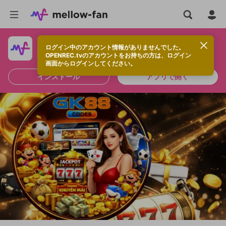
ログイン中のアカウント情報がありませんでした。
快適に視聴するなら、アプリをインストールしよう！
OPENREC.tvのアカウントをお持ちの方は、ログイン
画面からログインしてください。
インストール
アプリで開く