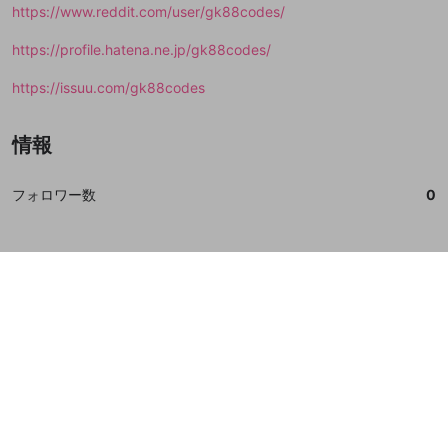
https://www.reddit.com/user/gk88codes/
https://profile.hatena.ne.jp/gk88codes/
https://issuu.com/gk88codes
情報
フォロワー数
0