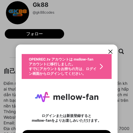
Gk88
@
gk88codes
新規登録
OPENREC.tv アカウントは mellow-fan
OPENREC.tvアカウントはmellow-fanア
限定コミュニティ参加方法
フォロー
パーソナルデータの登録
アカウントに移行しました。
カウントに統合しました。
すでにアカウントをお持ちの方は、ログイ
こちらからOPENREC.tvでログイン中のア
動画プレイリストを選択
ン画面からログインしてください。
カウント情報を引き継ぐことができます。
生年月
ホーム
動画
キャプチャ
プレイリスト
固定動画に設定
不適切なユーザーとして報告しま
ファンレター
OPENREC.tv アカウントは mellow-fan
サブスクシェア
@
新規登録
ログイン
すか？
年
月
アカウントに移行しました。
マイページに表示されている動画 (ライブ配信、配
認証コードの入力
すでにアカウントをお持ちの方は、ログイ
自己紹介
生年月は登録後に変更できません。
信予定、アーカイブ、アップロード動画) をページ
選択できるプレイリストがありません。
応援している配信者にファンレターを送ることがで
ン画面からログインしてください。
ご確認ください
のトップに1つ固定できます。動画タイトル横のメ
ログイン
プレイリストは動画の再生画面で作成で
きます。好きなデザインを選んでメッセージを書い
ニューより設定することができます。
メールアドレスで新規登録
メールアドレスでログイン
問題を選択してください
この限定コミュニティは、Discordで提供されてい
性別
きます。
Điểm nổi bật của GK88 là các chương trình ưu đãi được triển kh
たり、エールアイテムでデコレーションして、配信
メールアドレスにメールを送信しました。30分以内
パスワード再設定
ます。
者に届けましょう！
ai thường xuyên. Người chơi có thể nhận nhiều phần thưởng hấp
にメール記載の6桁の認証コードを入力してくださ
入力していただいたメールアドレ
男性
女性
その他
利用規約とプライバシーポリシーが更新されま
問題を選択してください
詳しくはこちら
※ファンレター機能は有料サービスです。
dẫn từ khuyến mãi đăng ký đến hoàn trả định kỳ. Chính sách mi
い。
または
または
ポイントが不足しています
した。 サービスを利用するには変更後の内容を
Discordアカウントをお持ちでない方
スに、パスワード再設定用URLを
セッションの有効期限が切れたた
nh bạch giúp tăng niềm tin và tạo động lực tham gia lâu dài trên
登録したメールアドレスを入力し、送信してくださ
わいせつな表現
ブロックリストに追加しますか？
この動画の公開は終了しました
お住まいの地域
ご確認いただき、同意していただく必要があり
認証コード
い。
nền tảng.
記載されたメールを送信しました
め、ログアウトしました
Discordとは？からDiscordにアクセス
X
X
ます。
mellowポイントの購入に進みますか？
Thông tin liên hệ:
他者を誹謗中傷する表現
のでご確認ください
0
6
ログインまたは新規登録すると
Website:
https://gk88.codes/
Discordアカウントを作成
mellow-fanをよりお楽しみいただけます。
キャンセル
OK
OK
0
500
著作権の侵害
Email: gk88codes@gmail.com
Google
Google
利用規約
プレミアム会員に入会
を確認しました。
OK
いいえ
はい
mellow-fan のメールアドレス（mellow-fan.comド
この画面からDiscordに参加する
Địa chỉ: 751 Quang Trung, Phường 12, Gò Vấp, Hồ Chí Minh 7000
利用規約
および
プライバシーポリシー
に同意頂いた上で
ログイン
プライバシーポリシー
を確認しました。
メイン及びcs.openrec.co.jpドメイン）が受信拒否設
次にお進みください。