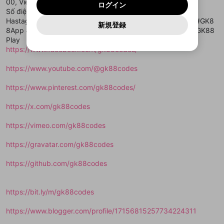
OK
プライバシーの侵害
00, Vietnam
ご登録いただいた情報はサービスの向上を目的
ログイン
再設定する
動画プレイリストがありません
定に含まれていないかご確認ください。
Yahoo! JAPAN
Yahoo! JAPAN
Số điện thoại: 0982163288
Discordは第三者が提供するコミュニティーサービスで、
として使用いたします。
報告された問題については、利用規約に違反しているか
動画プレイリストを選択
パスワードを忘れた方は
こちら
過激な暴力や自傷行為
mellow-fanとは関わりがありません。Discordに関してのお
Hastags: #GK88Club #GK88Bet #GK88Game #GK88Live #GK8
一部サービスをご利用いただくには、生年月の
どうかをスタッフが確認します。
この機能をむやみに使
新規登録
確認しました
問い合わせにはお答えすることができません。Discordの仕
アカウントをお持ちですか？
アカウントを作成する
8App #GK88Official #GK88TrangChu #GK88DangNhap #GK88
登録が必要です。
用することは、利用規約違反になります。
様変更により、限定コミュニティ特典の提供が終了する可能
入力
なりすまし行為
Appleでサインアップ
Appleでサインイン
動画のプレイリストを一つ選択すると、そのプレイ
Play
ご登録いただいた情報は公開されません。
性がありますが、その際の補償は一切行いません。外部サー
リストの動画をマイページの上部にリストで表示す
https://www.facebook.com/gk88codes/
ビスとのID連携に関する同意事項に同意の上、参加をお願い
閉じる
ることができます。
出会いを誘導する行為
ファンレターを作成
します。
送信
mellow-fanの
mellow-fanの
利用規約
利用規約
・
・
プライバシーポリシー
プライバシーポリシー
・
・
外部
外部
登録
https://www.youtube.com/@gk88codes
外部サービスとのID連携に関する同意事項
サービスとのID連携に関する同意事項
サービスとのID連携に関する同意事項
に同意頂いた上
に同意頂いた上
閉じる
ねずみ講やマルチ商法
動画プレイリストを選択
アカウント作成
で、次にお進みください
で、次にお進みください
https://www.pinterest.com/gk88codes/
誤解を招く配信設定
あとで登録
Discordとは？
Discordに参加する
mellow-fanからのお得な情報をメールで受
https://x.com/gk88codes
ゲームの録画禁止区域の配信
け取る
https://vimeo.com/gk88codes
改造版・海賊版ソフトの配信
https://gravatar.com/gk88codes
政治的・宗教的・人種的な内容
その他の問題
https://github.com/gk88codes
https://bit.ly/m/gk88codes
https://www.blogger.com/profile/17156815257734224311