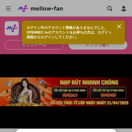
ログイン中のアカウント情報がありませんでした。
快適に視聴するなら、アプリをインストールしよう！
OPENREC.tvのアカウントをお持ちの方は、ログイン
画面からログインしてください。
インストール
アプリで開く
新規登録
OPENREC.tv アカウントは mellow-fan
OPENREC.tvアカウントはmellow-fanア
限定コミュニティ参加方法
パーソナルデータの登録
アカウントに移行しました。
カウントに統合しました。
すでにアカウントをお持ちの方は、ログイ
こちらからOPENREC.tvでログイン中のア
ン画面からログインしてください。
カウント情報を引き継ぐことができます。