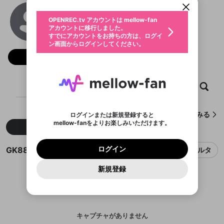
動画プレイリストを選択
生年月
GK88
固定動画に設定
不適切なユーザーとして報告しま
ファンレター
OPENREC.tv アカウントは mellow-fan
サブスクシェア
@
gk88actorvn
@
新規登録
ログイン
すか？
年
月
アカウントに移行しました。
マイページに表示されている動画 (ライブ配信、配
認証コードの入力
すでにアカウントをお持ちの方は、ログイ
生年月は登録後に変更できません。
信予定、アーカイブ、アップロード動画) をページ
選択できるプレイリストがありません。
応援している配信者にファンレターを送ることがで
ン画面からログインしてください。
ご確認ください
のトップに1つ固定できます。動画タイトル横のメ
ログイン
プレイリストは動画の再生画面で作成で
きます。好きなデザインを選んでメッセージを書い
ニューより設定することができます。
メールアドレスで新規登録
メールアドレスでログイン
問題を選択してください
フォロー
この限定コミュニティは、Discordで提供されてい
性別
きます。
たり、エールアイテムでデコレーションして、配信
メールアドレスにメールを送信しました。30分以内
パスワード再設定
ます。
者に届けましょう！
にメール記載の6桁の認証コードを入力してくださ
入力していただいたメールアドレ
男性
女性
その他
利用規約とプライバシーポリシーが更新されま
問題を選択してください
詳しくはこちら
※ファンレター機能は有料サービスです。
い。
または
または
ポイントが不足しています
した。 サービスを利用するには変更後の内容を
Discordアカウントをお持ちでない方
スに、パスワード再設定用URLを
セッションの有効期限が切れたた
ホーム
動画
キャプチャ
プレイリスト
登録したメールアドレスを入力し、送信してくださ
わいせつな表現
ブロックリストに追加しますか？
この動画の公開は終了しました
お住まいの地域
ご確認いただき、同意していただく必要があり
認証コード
い。
記載されたメールを送信しました
め、ログアウトしました
Discordとは？からDiscordにアクセス
X
X
ます。
mellowポイントの購入に進みますか？
他者を誹謗中傷する表現
のでご確認ください
0
6
GK88が作成したキャプチャをみる
ログインまたは新規登録すると
Discordアカウントを作成
mellow-fanをよりお楽しみいただけます。
キャンセル
OK
OK
0
500
著作権の侵害
新着
人気
Google
Google
利用規約
プレミアム会員に入会
を確認しました。
OK
いいえ
はい
mellow-fan のメールアドレス（mellow-fan.comド
この画面からDiscordに参加する
利用規約
および
プライバシーポリシー
に同意頂いた上で
ログイン
プライバシーポリシー
を確認しました。
メイン及びcs.openrec.co.jpドメイン）が受信拒否設
次にお進みください。
OK
プライバシーの侵害
ご登録いただいた情報はサービスの向上を目的
GK88のキャプチャ
ログイン
フィルタ
再設定する
動画プレイリストがありません
定に含まれていないかご確認ください。
Yahoo! JAPAN
Yahoo! JAPAN
Discordは第三者が提供するコミュニティーサービスで、
として使用いたします。
報告された問題については、利用規約に違反しているか
動画プレイリストを選択
パスワードを忘れた方は
こちら
過激な暴力や自傷行為
mellow-fanとは関わりがありません。Discordに関してのお
一部サービスをご利用いただくには、生年月の
どうかをスタッフが確認します。
この機能をむやみに使
新規登録
確認しました
問い合わせにはお答えすることができません。Discordの仕
アカウントをお持ちですか？
アカウントを作成する
登録が必要です。
用することは、利用規約違反になります。
様変更により、限定コミュニティ特典の提供が終了する可能
入力
なりすまし行為
Appleでサインアップ
Appleでサインイン
動画のプレイリストを一つ選択すると、そのプレイ
ご登録いただいた情報は公開されません。
性がありますが、その際の補償は一切行いません。外部サー
リストの動画をマイページの上部にリストで表示す
ビスとのID連携に関する同意事項に同意の上、参加をお願い
閉じる
ることができます。
出会いを誘導する行為
ファンレターを作成
します。
送信
mellow-fanの
mellow-fanの
利用規約
利用規約
・
・
プライバシーポリシー
プライバシーポリシー
・
・
外部
外部
登録
外部サービスとのID連携に関する同意事項
サービスとのID連携に関する同意事項
サービスとのID連携に関する同意事項
に同意頂いた上
に同意頂いた上
キャプチャがありません
閉じる
ねずみ講やマルチ商法
動画プレイリストを選択
アカウント作成
で、次にお進みください
で、次にお進みください