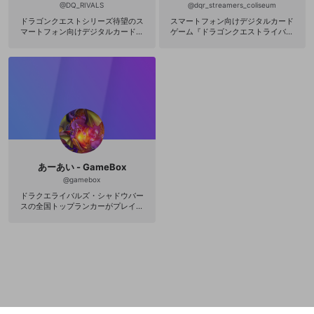
@
DQ_RIVALS
@
dqr_streamers_coliseum
ドラゴンクエストシリーズ待望のス
スマートフォン向けデジタルカード
マートフォン向けデジタルカードゲ
ゲーム『ドラゴンクエストライバル
ーム『ドラゴンクエストライバル
ズ』プレイヤーにフィーチャーした
ズ』公式チャンネル。 『ドラゴンク
バトル&アカデミーバラエティ番組！
エストライバルズ』は、ドラゴンク
エストに登場するキャラクターやモ
ンスターのカードで、ターン制バト
ルが楽しめるスマホ向け本格対戦カ
ードゲーム。さまざまなカードを組
み合わせた自分だけのデッキで、全
国のライバルたちから勝利をつかみ
取ろう。 OPENRECからは、公式生
放送や大会情報などをお届けしてい
きます！ 公式HP：http://www.drag
あーあい - GameBox
onquest.jp/rivals/
@
gamebox
ドラクエライバルズ・シャドウバー
スの全国トップランカーがプレイを
徹底解説！ 最新デッキの紹介やライ
ブ配信も行います。 ◆ドラクエライ
バルズ攻略 http://dqr.game-box.xy
z/ ◆公式twitter https://twitter.co
m/gamebox_dqr ▼あーあいtwitter
https://twitter.com/WhoamI1012