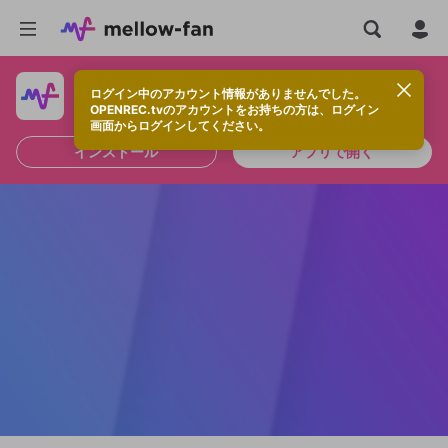
ログイン中のアカウント情報がありませんでした。
快適に視聴するなら、アプリをインストールしよう！
OPENREC.tvのアカウントをお持ちの方は、ログイン
画面からログインしてください。
インストール
アプリで開く