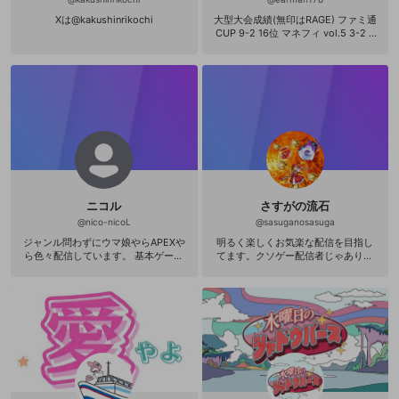
Xは@kakushinrikochi
大型大会成績(無印はRAGE) ファミ通
CUP 9-2 16位 マネフィ vol.5 3-2 2
017winter 3-0 2-3 premierecup201
8 13-2 2-1 3位 2018spring 4-1 5-3
102位 シャドバフェス！アンリミ大
会 6-0 2-1 5位タイ 2018summer シ
ード 5-3 102位 2018Autumn 0-2 20
18Winter 5-0 3-3 2019Spring 5-0 5
-2 70位 マネフィ 2019Summer 5-0
6-1 0-1 プレーオフ準決負け 2019Wi
nter 4-2 2020Spring 5-2 2020Sum
mer 5-1 0-3 2020Autumn 4-2 2020
Winter 4-2 2021Spring 5-1 6-2 マネ
フィ 2021Summer 2-3 2021Autumn
ニコル
さすがの流石
0-2 2021Winter 4-2 2022Spring 5-
1 6-2 マネフィ 2022Summer 5-1 5-
@
nico-nicoL
@
sasuganosasuga
1 1-1 プレーオフ決勝負け 2022Autu
ジャンル問わずにウマ娘やらAPEXや
明るく楽しくお気楽な配信を目指し
mn 5-0 0-3 2022Winter 0-2 2023S
ら色々配信しています。 基本ゲーム
てます。クソゲー配信者じゃありま
pring 3-2 2023Summer 2-2 2023A
下手なので、プレイスキルは低いで
せん名作ゲー配信者ですｗ
utumn 5-1 4-2 2023Winter 1-2 202
す。
4Spring 0-2 2024Summer 5-0 4-2
マネフィ JCG 2nd 2Pick vol.28 準優
勝 3rd 2Pick vol.45 優勝 6th ローテ
ーション vol.7 3位 11th ローテーシ
ョン vol.1 優勝 12th アンリミテッド
vol.55 準優勝 13th 2Pick vol.20 優
勝 15th 2Pick vol.10 優勝 17th ロー
テ vol.19 準優勝 18th 2Pick vol.34
優勝 27th ローテ vol.13 準優勝 Ratin