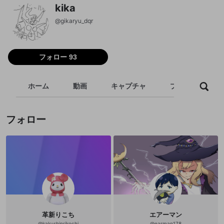
kika
@
gikaryu_dqr
フォロー 93
ホーム
動画
キャプチャ
プレイリスト
フォロー
革新りこち
エアーマン
@
kakushinrikochi
@
earman178