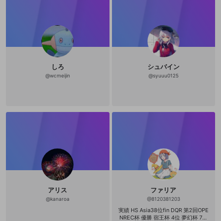
s 2pick 6-0 優勝 MF RAGE OOT d
ay2 4-3 RAGE VEC day2 5-2 MF Ra
tings 第1期 4位 第1期Ratings杯出
場 ESチャンピオンシップ2018 sum
mer 関東代表 best4 第一回ごみ山フ
ァイナル優勝 竜王杯チームopenrec
優勝 個人リーグ優勝 hearthstone L
ivetubeSTAR#1245 WCS解説 HS日
中戦日本代表 遊戯王ONLINE3 YOC S
しろ
シュバイン
ummer 2011 Top 16 switchフレコS
W-6745-3441-4610 自作PC使って
@
wcmeijin
@
syuuu0125
ます マザボ ASUSTeK Intel Z170 pro
gaming CPU i7-6700 + 虎徹 箱 Frac
tal Design Define XL R2 Titanium グ
ラボ GEFORCE GTX 1060 メモリ Mi
cron DDR4 デスク用メモリー 8GB
x2 電源 Corsair RM750x マイク SM
58-LCE オーディオインターフェー
ス UA-55 ヘッドホン RP-HZ47-K 椅
子 DXRACER マウス R.A.T. 3 ブラッ
ク 新しいほしい物リスト http://ww
w.amazon.co.jp/registry/wishlist/O
EBIBY2RWRQL/ref=cm_sw_r_tw_ws
_x_wBFEybAXWRV7V @AmazonJP
さんから
アリス
ファリア
@
kanaroa
@
8120381203
実績 HS Asia38位fin DQR 第2回OPE
NREC杯 優勝 宿王杯 4位 夢幻杯 7位