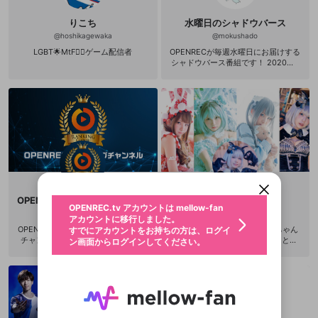
gs 第5期前半戦 1位 Ratings 第9期前
半戦 16位 名古屋OJAベビースターカ
りこち
水曜日のシャドウバース
ップ 26位 Ratings 第16期後半戦 15
@
hoshikagewaka
@
mokushado
位 Ratings 第18期前半戦 13位 Rating
sw第23期後半戦 15位 Shadowmani
LGBT🌟MtF🏳️‍🌈ゲーム配信者
OPENRECが毎週水曜日にお届けする
a2020 優勝 大学生リーグ 準優勝
シャドウバース番組です！ 2020年7
月から、水曜日にお引越しいたしま
した！
新規登録
OPENREC.tv アカウントは mellow-fan
OPENREC.tvアカウントはmellow-fanア
限定コミュニティ参加方法
パーソナルデータの登録
アカウントに移行しました。
カウントに統合しました。
すでにアカウントをお持ちの方は、ログイ
こちらからOPENREC.tvでログイン中のア
動画プレイリストを選択
ン画面からログインしてください。
カウント情報を引き継ぐことができます。
生年月
固定動画に設定
不適切なユーザーとして報告しま
OPENREC ランキングチャンネル
えなこチャンネル
ファンレター
OPENREC.tv アカウントは mellow-fan
サブスクシェア
@
新規登録
ログイン
@
openrec_bansen
@
enako_cos
すか？
年
月
アカウントに移行しました。
マイページに表示されている動画 (ライブ配信、配
認証コードの入力
OPENRECで配信している皆さんを、
ーーー OPENREC.tv『えなこちゃん
すでにアカウントをお持ちの方は、ログイ
生年月は登録後に変更できません。
信予定、アーカイブ、アップロード動画) をページ
選択できるプレイリストがありません。
応援している配信者にファンレターを送ることがで
チャンネル総視聴時間をもとに毎週
ねる』は、11月末で終了することと
ン画面からログインしてください。
ご確認ください
のトップに1つ固定できます。動画タイトル横のメ
ログイン
プレイリストは動画の再生画面で作成で
ランキング形式でご紹介！ 本ランキ
なりました。 新規サブスクご入会は1
きます。好きなデザインを選んでメッセージを書い
ニューより設定することができます。
メールアドレスで新規登録
メールアドレスでログイン
問題を選択してください
ングをきっかけに、新しい配信者を
1/25(水) 21:00で受付を終了します。
この限定コミュニティは、Discordで提供されてい
性別
きます。
たり、エールアイテムでデコレーションして、配信
メールアドレスにメールを送信しました。30分以内
パスワード再設定
見つけてみよう！ 気になる配信者を
既にご入会のお客様は、11/26(木)以
ます。
者に届けましょう！
にメール記載の6桁の認証コードを入力してくださ
入力していただいたメールアドレ
男性
女性
その他
利用規約とプライバシーポリシーが更新されま
問題を選択してください
チャンネルフォローすることで通知
降登録の自動更新が停止します。
詳しくはこちら
※ファンレター機能は有料サービスです。
い。
が届きます。 今すぐ話題の配信者を
（特に必要なお手続きはございませ
または
または
ポイントが不足しています
した。 サービスを利用するには変更後の内容を
Discordアカウントをお持ちでない方
スに、パスワード再設定用URLを
セッションの有効期限が切れたた
チェックしよう！
ん） アーカイブは、登録期間中はご
登録したメールアドレスを入力し、送信してくださ
わいせつな表現
ブロックリストに追加しますか？
この動画の公開は終了しました
お住まいの地域
ご確認いただき、同意していただく必要があり
覧になることができます。 『えなこ
認証コード