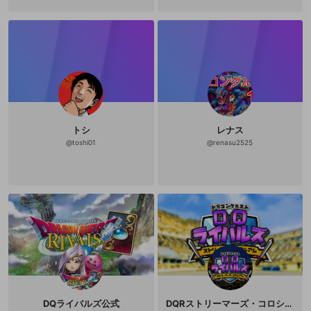
虹のしずく杯 5位 邪教杯 5位 地底魔
城杯 4位 闇の道化杯 6位 悪霊の神々
杯 6位 百鬼異聞録 最終1位4回 日本代
表 Twitter: https://twitter.com/DQR
_falia?s=09
トシ
レナス
@
toshi01
@
renasu2525
DQライバルズ公式
DQRストリーマーズ・コロシアム