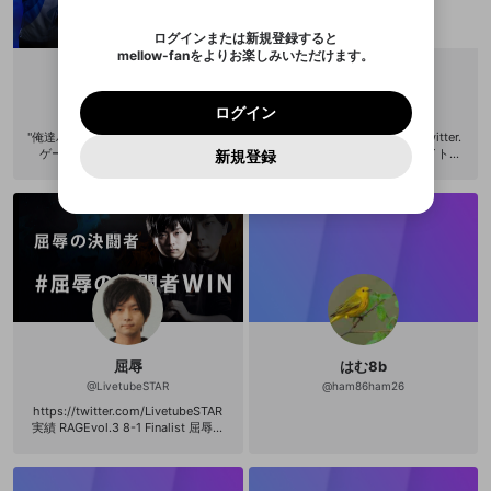
い。
記載されたメールを送信しました
め、ログアウトしました
Discordとは？からDiscordにアクセス
X
X
ちゃんねる』をご視聴いただきあり
ます。
mellowポイントの購入に進みますか？
他者を誹謗中傷する表現
がとうございました。 OPENREC運
のでご確認ください
0
6
ログインまたは新規登録すると
営スタッフより ーーー
Discordアカウントを作成
mellow-fanをよりお楽しみいただけます。
キャンセル
OK
OK
0
500
著作権の侵害
Google
Google
利用規約
プレミアム会員に入会
を確認しました。
OK
いいえ
はい
mellow-fan のメールアドレス（mellow-fan.comド
この画面からDiscordに参加する
利用規約
および
プライバシーポリシー
に同意頂いた上で
ログイン
【魚群】チーム公式
【魚群】ちょもす
プライバシーポリシー
を確認しました。
メイン及びcs.openrec.co.jpドメイン）が受信拒否設
次にお進みください。
OK
プライバシーの侵害
ご登録いただいた情報はサービスの向上を目的
ログイン
@
gg-team
@
gg-chomosh
再設定する
動画プレイリストがありません
定に含まれていないかご確認ください。
Yahoo! JAPAN
Yahoo! JAPAN
Discordは第三者が提供するコミュニティーサービスで、
として使用いたします。
報告された問題については、利用規約に違反しているか
動画プレイリストを選択
"俺達ハ群レト成ル” TOPANGA発プロ
【ちょもすTwitter】 https://twitter.
パスワードを忘れた方は
こちら
過激な暴力や自傷行為
mellow-fanとは関わりがありません。Discordに関してのお
一部サービスをご利用いただくには、生年月の
ゲーミングチーム"魚群"、始動！
com/chomosh 【魚群公式サイト】
どうかをスタッフが確認します。
この機能をむやみに使
新規登録
確認しました
問い合わせにはお答えすることができません。Discordの仕
アカウントをお持ちですか？
アカウントを作成する
登録が必要です。
【公式サイト】 http://gyogun-offici
http://gyogun-official.com 【魚群
用することは、利用規約違反になります。
様変更により、限定コミュニティ特典の提供が終了する可能
入力
なりすまし行為
Appleでサインアップ
Appleでサインイン
動画のプレイリストを一つ選択すると、そのプレイ
al.com 【公式Twitter】 https://twitt
公式Twitter】 https://twitter.com/g
ご登録いただいた情報は公開されません。
性がありますが、その際の補償は一切行いません。外部サー
リストの動画をマイページの上部にリストで表示す
er.com/gyogun_official ★メンバー
yogun_official
ビスとのID連携に関する同意事項に同意の上、参加をお願い
閉じる
ることができます。
（個人チャンネル） 【マゴ】https://
出会いを誘導する行為
ファンレターを作成
します。
送信
www.openrec.tv/user/gg-mago
mellow-fanの
mellow-fanの
利用規約
利用規約
・
・
プライバシーポリシー
プライバシーポリシー
・
・
外部
外部
登録
【もけ】https://www.openrec.tv/us
外部サービスとのID連携に関する同意事項
サービスとのID連携に関する同意事項
サービスとのID連携に関する同意事項
に同意頂いた上
に同意頂いた上
閉じる
ねずみ講やマルチ商法
動画プレイリストを選択
アカウント作成
er/gg-moke 【水派】https://www.o
で、次にお進みください
で、次にお進みください
penrec.tv/user/gg-mizuha 【まちゃ
誤解を招く配信設定
ぼー】https://www.openrec.tv/user/
あとで登録
Discordとは？
Discordに参加する
gg-machabo 【ちょもす】https://w
mellow-fanからのお得な情報をメールで受
ww.openrec.tv/user/gg-chomosh
ゲームの録画禁止区域の配信
け取る
【AO】https://www.openrec.tv/use
屈辱
はむ8b
r/SmilyAO 【象先輩】https://www.o
改造版・海賊版ソフトの配信
penrec.tv/user/ZouSenpai 【ダブ
@
LivetubeSTAR
@
ham86ham26
ル】https://www.openrec.tv/user/d
https://twitter.com/LivetubeSTAR
ouble0603 メインスポンサー Indee
政治的・宗教的・人種的な内容
実績 RAGEvol.3 8-1 Finalist 屈辱の
d Japan 株式会社
決闘者 RAGEvol.4 day2 4-2 MF RA
その他の問題
GEvol.5 シード 5-2 MF 2017 winter
シード 6-2 MF RAGE Chronogenesi