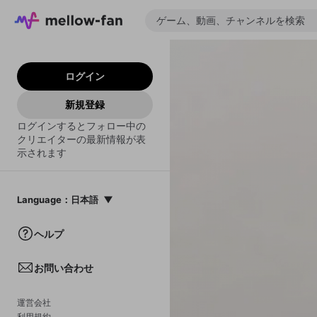
ログイン
新規登録
ログインするとフォロー中の
クリエイターの最新情報が表
示されます
Language
：
日本語
日本語
ヘルプ
English
お問い合わせ
中文(簡体)
한국어
運営会社
利用規約