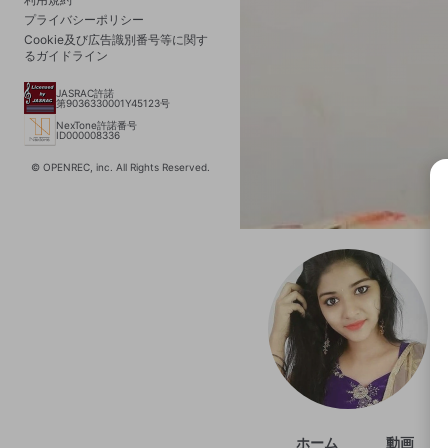
プライバシーポリシー
Cookie及び広告識別番号等に関す
るガイドライン
JASRAC許諾
第9036330001Y45123号
NexTone許諾番号
ID000008336
© OPENREC, inc. All Rights Reserved.
選択
きま
ホーム
動画