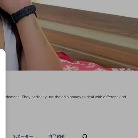
成で
All the ladies that work in Ghaziabad call girls service are considered to be quite diplomatic. They perfectly use their diplomacy to deal with different kinds of clients and customers. https://www.ghaziabadqueen.com/ https://hotghaziabadqueen.escortbook.com/ https://ghaziabadqueen.weebly.com/ https://queenriya.blogspot.com/ https://63ef2ea51c433.site123.me/ http://ghaziabadqueen1.freeescortsite.com/ https://ghaziabadqueen.mystrikingly.com/ https://about.me/ghaziabadq https://queenghaziabad.blogspot.com/ https://queenghaziabad.thinkific.com/ https://sites.google.com/view/ghaziabad-escorts-to-get-your-/home https://ghaziabadescortstogetyourdefin.godaddysites.com/ https://queenofghaziabad.blogspot.com/ https://queenofghaziabad.escortbook.com/
サポーター
自己紹介