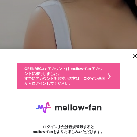
新規登録
OPENREC.tv アカウントは mellow-fan アカウ
OPENREC.tvアカウントはmellow-fanアカウン
パーソナルデータの登録
限定コミュニティ参加方法
ントに移行しました。
トに統合しました。
すでにアカウントをお持ちの方は、ログイン画面
こちらからOPENREC.tvでログイン中のアカウ
からログインしてください。
ント情報を引き継ぐことができます。
動画プレイリストを選択
生年月
固定動画に設定
不適切なユーザーとして報告します
ファンレター
サブスクシェア
OPENREC.tv アカウントは mellow-fan アカウ
@
新規登録
ログイン
か？
年
月
ントに移行しました。
マイページに表示されている動画 (ライブ配信、配信予定、ア
すでにアカウントをお持ちの方は、ログイン画面
ーカイブ、アップロード動画) をページのトップに1つ固定で
ghaziabadqueen1
応援している配信者にファンレターを送ることができま
生年月は登録後に変更できません。
認証コードの入力
できるプレイリストがありません。プレイリストは動画の再生画面で作
からログインしてください。
きます。動画タイトル横のメニューより設定することができま
す。好きなデザインを選んでメッセージを書いたり、エ
ログイン
す。
@
ghaziabadqueen1
ご確認ください
す。
メールアドレスで新規登録
メールアドレスでログイン
問題を選択してください
ールアイテムでデコレーションして、配信者に届けまし
性別
ょう！
メールアドレスにメールを送信しました。30分以内にメ
パスワード再設定
詳しくはこちら
この限定コミュニティは、Discordで提供されています。
入力していただいたメールアドレス
男性
女性
その他
問題を選択してください
※ファンレター機能は有料サービスです。
ール記載の6桁の認証コードを入力してください。
利用規約とプライバシーポリシーが更新されました。
または
または
ポイントが不足しています
フォロー
に、パスワード再設定用URLを記載
セッションの有効期限が切れたた
Discordアカウントをお持ちでない方
サービスを利用するには変更後の内容をご確認いただ
わいせつな表現
認証コード
検索履歴をすべて削除しますか？
ブロックリストに追加しますか？
この動画の公開は終了しました
登録したメールアドレスを入力し、送信してください。
お住まいの地域
されたメールを送信しましたのでご
め、ログアウトしました
き、同意していただく必要があります。
X
X
Discordとは？からDiscordにアクセス
mellowポイントの購入に進みますか？
他者を誹謗中傷する表現
0
6
確認ください
ログインまたは新規登録すると
Discordアカウントを作成
キャンセル
mellow-fanをよりお楽しみいただけます。
いいえ
OK
はい
OK
利用規約
を確認しました。
0
500
著作権の侵害
Google
Google
キャプチャ
プレイリスト
フォロー
フォロワー
プレミアム会員に入会
mellow-fan のメールアドレス（mellow-fan.comドメイン
OK