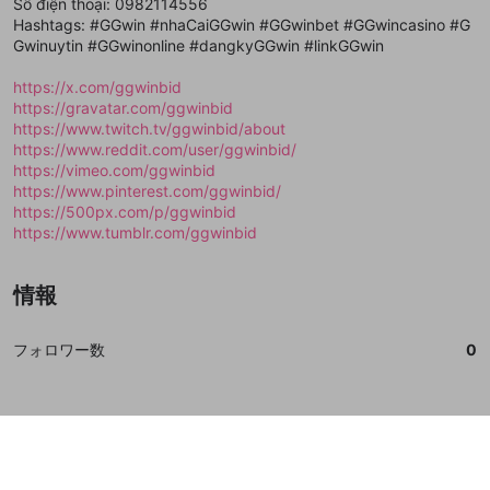
Số điện thoại: 0982114556
誤解を招く配信設定
Hashtags: #GGwin #nhaCaiGGwin #GGwinbet #GGwincasino #G
あとで登録
Discordとは？
Discordに参加する
Gwinuytin #GGwinonline #dangkyGGwin #linkGGwin
mellow-fanからのお得な情報をメールで受
ゲームの録画禁止区域の配信
け取る
https://x.com/ggwinbid
改造版・海賊版ソフトの配信
https://gravatar.com/ggwinbid
https://www.twitch.tv/ggwinbid/about
政治的・宗教的・人種的な内容
https://www.reddit.com/user/ggwinbid/
https://vimeo.com/ggwinbid
その他の問題
https://www.pinterest.com/ggwinbid/
https://500px.com/p/ggwinbid
https://www.tumblr.com/ggwinbid
情報
フォロワー数
0