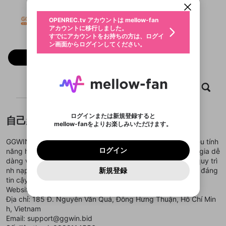
動画プレイリストを選択
生年月
GGWIN
固定動画に設定
不適切なユーザーとして報告しま
ファンレター
OPENREC.tv アカウントは mellow-fan
サブスクシェア
@
ggwinbid
@
新規登録
ログイン
すか？
年
月
アカウントに移行しました。
マイページに表示されている動画 (ライブ配信、配
認証コードの入力
すでにアカウントをお持ちの方は、ログイ
生年月は登録後に変更できません。
信予定、アーカイブ、アップロード動画) をページ
選択できるプレイリストがありません。
応援している配信者にファンレターを送ることがで
ン画面からログインしてください。
ご確認ください
のトップに1つ固定できます。動画タイトル横のメ
ログイン
プレイリストは動画の再生画面で作成で
きます。好きなデザインを選んでメッセージを書い
ニューより設定することができます。
メールアドレスで新規登録
メールアドレスでログイン
問題を選択してください
フォロー
この限定コミュニティは、Discordで提供されてい
性別
きます。
たり、エールアイテムでデコレーションして、配信
メールアドレスにメールを送信しました。30分以内
パスワード再設定
ます。
者に届けましょう！
にメール記載の6桁の認証コードを入力してくださ
入力していただいたメールアドレ
男性
女性
その他
利用規約とプライバシーポリシーが更新されま
問題を選択してください
詳しくはこちら
※ファンレター機能は有料サービスです。
い。
または
または
ポイントが不足しています
した。 サービスを利用するには変更後の内容を
Discordアカウントをお持ちでない方
スに、パスワード再設定用URLを
セッションの有効期限が切れたた
ホーム
動画
キャプチャ
プレイリスト
登録したメールアドレスを入力し、送信してくださ
わいせつな表現
ブロックリストに追加しますか？
この動画の公開は終了しました
お住まいの地域
ご確認いただき、同意していただく必要があり
認証コード
い。
記載されたメールを送信しました
め、ログアウトしました
Discordとは？からDiscordにアクセス
X
X
ます。
mellowポイントの購入に進みますか？
他者を誹謗中傷する表現
のでご確認ください
0
6
ログインまたは新規登録すると
自己紹介
Discordアカウントを作成
mellow-fanをよりお楽しみいただけます。
キャンセル
OK
OK
0
500
著作権の侵害
Google
Google
利用規約
プレミアム会員に入会
を確認しました。
OK
いいえ
はい
mellow-fan のメールアドレス（mellow-fan.comド
この画面からDiscordに参加する
利用規約
および
プライバシーポリシー
に同意頂いた上で
ログイン
GGWIN mang đến trải nghiệm cá cược chuyên sâu với nhiều tính
プライバシーポリシー
を確認しました。
メイン及びcs.openrec.co.jpドメイン）が受信拒否設
次にお進みください。
OK
プライバシーの侵害
ご登録いただいた情報はサービスの向上を目的
ログイン
năng hiện đại và tiện ích vượt trội. Người chơi có thể tham gia dễ
再設定する
動画プレイリストがありません
定に含まれていないかご確認ください。
Yahoo! JAPAN
Yahoo! JAPAN
Discordは第三者が提供するコミュニティーサービスで、
として使用いたします。
報告された問題については、利用規約に違反しているか
dàng với thao tác đơn giản và tốc độ tải nhanh. Đặc biệt, quy trì
動画プレイリストを選択
パスワードを忘れた方は
こちら
過激な暴力や自傷行為
mellow-fanとは関わりがありません。Discordに関してのお
一部サービスをご利用いただくには、生年月の
どうかをスタッフが確認します。
この機能をむやみに使
nh nạp rút được tối ưu hóa giúp GGWIN trở thành lựa chọn đáng
新規登録
確認しました
問い合わせにはお答えすることができません。Discordの仕
アカウントをお持ちですか？
アカウントを作成する
登録が必要です。
用することは、利用規約違反になります。
tin cậy trên thị trường hiện nay.
様変更により、限定コミュニティ特典の提供が終了する可能
入力
なりすまし行為
Appleでサインアップ
Appleでサインイン
動画のプレイリストを一つ選択すると、そのプレイ
ご登録いただいた情報は公開されません。
性がありますが、その際の補償は一切行いません。外部サー
Website:
https://ggwin.bid/
リストの動画をマイページの上部にリストで表示す
ビスとのID連携に関する同意事項に同意の上、参加をお願い
閉じる
Địa chỉ: 185 Đ. Nguyễn Văn Quá, Đông Hưng Thuận, Hồ Chí Min
ることができます。
出会いを誘導する行為
ファンレターを作成
します。
送信
h, Vietnam
mellow-fanの
mellow-fanの
利用規約
利用規約
・
・
プライバシーポリシー
プライバシーポリシー
・
・
外部
外部
登録
外部サービスとのID連携に関する同意事項
サービスとのID連携に関する同意事項
サービスとのID連携に関する同意事項
に同意頂いた上
に同意頂いた上
Email: support@ggwin.bid
閉じる
ねずみ講やマルチ商法
動画プレイリストを選択
アカウント作成
で、次にお進みください
で、次にお進みください