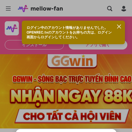
ログイン中のアカウント情報がありませんでした。
快適に視聴するなら、アプリをインストールしよう！
OPENREC.tvのアカウントをお持ちの方は、ログイン
画面からログインしてください。
インストール
アプリで開く
新規登録
OPENREC.tv アカウントは mellow-fan
OPENREC.tvアカウントはmellow-fanア
限定コミュニティ参加方法
パーソナルデータの登録
アカウントに移行しました。
カウントに統合しました。
すでにアカウントをお持ちの方は、ログイ
こちらからOPENREC.tvでログイン中のア
ン画面からログインしてください。
カウント情報を引き継ぐことができます。