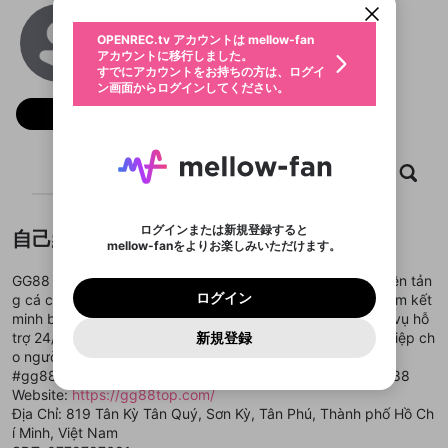
動画プレイリストを選択
生年月
gg88topcom
固定動画に設定
不適切なユーザーとして報告しま
ファンレター
OPENREC.tv アカウントは mellow-fan
サブスクシェア
@
gg88topcom1
@
新規登録
ログイン
すか？
年
月
アカウントに移行しました。
マイページに表示されている動画 (ライブ配信、配
認証コードの入力
すでにアカウントをお持ちの方は、ログイ
生年月は登録後に変更できません。
信予定、アーカイブ、アップロード動画) をページ
選択できるプレイリストがありません。
応援している配信者にファンレターを送ることがで
ン画面からログインしてください。
ご確認ください
のトップに1つ固定できます。動画タイトル横のメ
ログイン
プレイリストは動画の再生画面で作成で
きます。好きなデザインを選んでメッセージを書い
ニューより設定することができます。
メールアドレスで新規登録
メールアドレスでログイン
問題を選択してください
フォロー
この限定コミュニティは、Discordで提供されてい
性別
きます。
たり、エールアイテムでデコレーションして、配信
メールアドレスにメールを送信しました。30分以内
パスワード再設定
ます。
者に届けましょう！
にメール記載の6桁の認証コードを入力してくださ
入力していただいたメールアドレ
男性
女性
その他
利用規約とプライバシーポリシーが更新されま
問題を選択してください
詳しくはこちら
※ファンレター機能は有料サービスです。
い。
または
または
ポイントが不足しています
した。 サービスを利用するには変更後の内容を
Discordアカウントをお持ちでない方
スに、パスワード再設定用URLを
セッションの有効期限が切れたた
ホーム
動画
キャプチャ
プレイリスト
登録したメールアドレスを入力し、送信してくださ
わいせつな表現
ブロックリストに追加しますか？
この動画の公開は終了しました
お住まいの地域
ご確認いただき、同意していただく必要があり
認証コード
い。
記載されたメールを送信しました
め、ログアウトしました
Discordとは？からDiscordにアクセス
X
X
ます。
mellowポイントの購入に進みますか？
他者を誹謗中傷する表現
のでご確認ください
0
6
ログインまたは新規登録すると
自己紹介
Discordアカウントを作成
mellow-fanをよりお楽しみいただけます。
キャンセル
OK
OK
0
500
著作権の侵害
Google
Google
利用規約
プレミアム会員に入会
を確認しました。
OK
いいえ
はい
mellow-fan のメールアドレス（mellow-fan.comド
この画面からDiscordに参加する
利用規約
および
プライバシーポリシー
に同意頂いた上で
ログイン
GG88 là nhà cái trực tuyến hàng đầu châu Á, nổi bật với nền tản
プライバシーポリシー
を確認しました。
メイン及びcs.openrec.co.jpドメイン）が受信拒否設
次にお進みください。
OK
プライバシーの侵害
ご登録いただいた情報はサービスの向上を目的
ログイン
g cá cược thể thao, casino và game slot hiện đại. GG88 cam kết
再設定する
動画プレイリストがありません
定に含まれていないかご確認ください。
Yahoo! JAPAN
Yahoo! JAPAN
Discordは第三者が提供するコミュニティーサービスで、
として使用いたします。
報告された問題については、利用規約に違反しているか
minh bạch, bảo mật cao, tỷ lệ trả thưởng hấp dẫn và dịch vụ hỗ
動画プレイリストを選択
パスワードを忘れた方は
こちら
過激な暴力や自傷行為
mellow-fanとは関わりがありません。Discordに関してのお
一部サービスをご利用いただくには、生年月の
どうかをスタッフが確認します。
この機能をむやみに使
trợ 24/7, mang đến trải nghiệm giải trí an toàn, chuyên nghiệp ch
新規登録
確認しました
問い合わせにはお答えすることができません。Discordの仕
アカウントをお持ちですか？
アカウントを作成する
登録が必要です。
用することは、利用規約違反になります。
o người chơi.
様変更により、限定コミュニティ特典の提供が終了する可能
入力
なりすまし行為
Appleでサインアップ
Appleでサインイン
動画のプレイリストを一つ選択すると、そのプレイ
ご登録いただいた情報は公開されません。
性がありますが、その際の補償は一切行いません。外部サー
#gg88 #gg88topcom #gg88top #casinogg88 #nhacaigg88
リストの動画をマイページの上部にリストで表示す
ビスとのID連携に関する同意事項に同意の上、参加をお願い
閉じる
Website:
https://gg88top.com/
ることができます。
出会いを誘導する行為
ファンレターを作成
します。
送信
Địa Chỉ: 819 Tân Kỳ Tân Quý, Sơn Kỳ, Tân Phú, Thành phố Hồ Ch
mellow-fanの
mellow-fanの
利用規約
利用規約
・
・
プライバシーポリシー
プライバシーポリシー
・
・
外部
外部
登録
外部サービスとのID連携に関する同意事項
サービスとのID連携に関する同意事項
サービスとのID連携に関する同意事項
に同意頂いた上
に同意頂いた上
í Minh, Việt Nam
閉じる
ねずみ講やマルチ商法
動画プレイリストを選択
アカウント作成
で、次にお進みください
で、次にお進みください