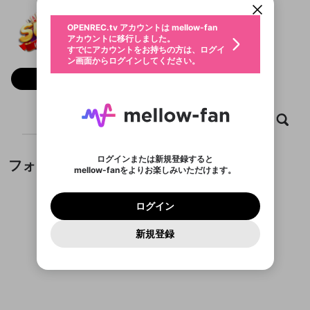
動画プレイリストを選択
生年月
SunWin
固定動画に設定
不適切なユーザーとして報告しま
ファンレター
OPENREC.tv アカウントは mellow-fan
サブスクシェア
@
新規登録
ログイン
すか？
年
月
アカウントに移行しました。
マイページに表示されている動画 (ライブ配信、配
認証コードの入力
すでにアカウントをお持ちの方は、ログイ
生年月は登録後に変更できません。
信予定、アーカイブ、アップロード動画) をページ
選択できるプレイリストがありません。
応援している配信者にファンレターを送ることがで
ン画面からログインしてください。
ご確認ください
のトップに1つ固定できます。動画タイトル横のメ
ログイン
プレイリストは動画の再生画面で作成で
きます。好きなデザインを選んでメッセージを書い
ニューより設定することができます。
メールアドレスで新規登録
メールアドレスでログイン
問題を選択してください
フォロー
この限定コミュニティは、Discordで提供されてい
性別
きます。
たり、エールアイテムでデコレーションして、配信
メールアドレスにメールを送信しました。30分以内
パスワード再設定
ます。
者に届けましょう！
にメール記載の6桁の認証コードを入力してくださ
入力していただいたメールアドレ
男性
女性
その他
利用規約とプライバシーポリシーが更新されま
問題を選択してください
詳しくはこちら
※ファンレター機能は有料サービスです。
い。
または
または
ポイントが不足しています
した。 サービスを利用するには変更後の内容を
Discordアカウントをお持ちでない方
スに、パスワード再設定用URLを
セッションの有効期限が切れたた
ホーム
動画
キャプチャ
プレイリスト
登録したメールアドレスを入力し、送信してくださ
わいせつな表現
ブロックリストに追加しますか？
この動画の公開は終了しました
お住まいの地域
ご確認いただき、同意していただく必要があり
認証コード
い。
記載されたメールを送信しました
め、ログアウトしました
Discordとは？からDiscordにアクセス
X
X
ます。
mellowポイントの購入に進みますか？
他者を誹謗中傷する表現
のでご確認ください
0
6
ログインまたは新規登録すると
フォロー
Discordアカウントを作成
mellow-fanをよりお楽しみいただけます。
キャンセル
OK
OK
0
500
著作権の侵害
Google
Google
利用規約
プレミアム会員に入会
を確認しました。
OK
いいえ
はい
mellow-fan のメールアドレス（mellow-fan.comド
この画面からDiscordに参加する
利用規約
および
プライバシーポリシー
に同意頂いた上で
ログイン
プライバシーポリシー
を確認しました。
メイン及びcs.openrec.co.jpドメイン）が受信拒否設
次にお進みください。
OK
プライバシーの侵害
ご登録いただいた情報はサービスの向上を目的
ログイン
再設定する
動画プレイリストがありません
定に含まれていないかご確認ください。
Yahoo! JAPAN
Yahoo! JAPAN
Discordは第三者が提供するコミュニティーサービスで、
として使用いたします。
報告された問題については、利用規約に違反しているか
動画プレイリストを選択
パスワードを忘れた方は
こちら
過激な暴力や自傷行為
mellow-fanとは関わりがありません。Discordに関してのお
一部サービスをご利用いただくには、生年月の
どうかをスタッフが確認します。
この機能をむやみに使
新規登録
確認しました
問い合わせにはお答えすることができません。Discordの仕
アカウントをお持ちですか？
アカウントを作成する
登録が必要です。
用することは、利用規約違反になります。
様変更により、限定コミュニティ特典の提供が終了する可能
入力
なりすまし行為
Appleでサインアップ
Appleでサインイン
動画のプレイリストを一つ選択すると、そのプレイ
ご登録いただいた情報は公開されません。
性がありますが、その際の補償は一切行いません。外部サー
フォローしているチャンネルがありません
リストの動画をマイページの上部にリストで表示す
ビスとのID連携に関する同意事項に同意の上、参加をお願い
閉じる
ることができます。
出会いを誘導する行為
ファンレターを作成
します。
送信
mellow-fanの
mellow-fanの
利用規約
利用規約
・
・
プライバシーポリシー
プライバシーポリシー
・
・
外部
外部
登録
外部サービスとのID連携に関する同意事項
サービスとのID連携に関する同意事項
サービスとのID連携に関する同意事項
に同意頂いた上
に同意頂いた上
閉じる
ねずみ講やマルチ商法
動画プレイリストを選択
アカウント作成
で、次にお進みください
で、次にお進みください