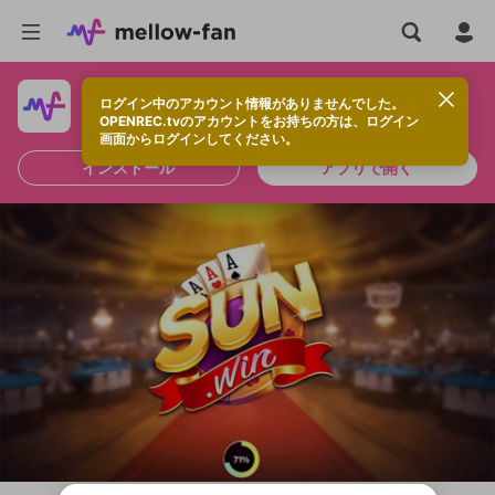
ログイン中のアカウント情報がありませんでした。
快適に視聴するなら、アプリをインストールしよう！
OPENREC.tvのアカウントをお持ちの方は、ログイン
画面からログインしてください。
インストール
アプリで開く
新規登録
OPENREC.tv アカウントは mellow-fan
OPENREC.tvアカウントはmellow-fanア
限定コミュニティ参加方法
パーソナルデータの登録
アカウントに移行しました。
カウントに統合しました。
すでにアカウントをお持ちの方は、ログイ
こちらからOPENREC.tvでログイン中のア
ン画面からログインしてください。
カウント情報を引き継ぐことができます。