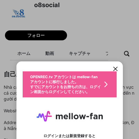
o8social
フォロー
新規登録
OPENREC.tv アカウントは mellow-fan
OPENREC.tvアカウントはmellow-fanア
限定コミュニティ参加方法
パーソナルデータの登録
ホーム
動画
キャプチャ
プレイリスト
アカウントに移行しました。
カウントに統合しました。
すでにアカウントをお持ちの方は、ログイ
こちらからOPENREC.tvでログイン中のア
動画プレイリストを選択
ン画面からログインしてください。
カウント情報を引き継ぐことができます。
生年月
固定動画に設定
不適切なユーザーとして報告しま
自己紹介
ファンレター
OPENREC.tv アカウントは mellow-fan
サブスクシェア
@
新規登録
ログイン
すか？
年
月
アカウントに移行しました。
マイページに表示されている動画 (ライブ配信、配
認証コードの入力
すでにアカウントをお持ちの方は、ログイ
Nhà cái O8 là một nền tảng trực tuyến hoạt động trong lĩnh vực
生年月は登録後に変更できません。
信予定、アーカイブ、アップロード動画) をページ
選択できるプレイリストがありません。
応援している配信者にファンレターを送ることがで
ン画面からログインしてください。
ご確認ください
cá cược trên thị trường quốc tế. Hoạt động của O8 hướng đến n
のトップに1つ固定できます。動画タイトル横のメ
ログイン
プレイリストは動画の再生画面で作成で
きます。好きなデザインを選んでメッセージを書い
ニューより設定することができます。
メールアドレスで新規登録
メールアドレスでログイン
gười dùng đã đủ tuổi theo quy định pháp luật.
問題を選択してください
この限定コミュニティは、Discordで提供されてい
性別
きます。
たり、エールアイテムでデコレーションして、配信
メールアドレスにメールを送信しました。30分以内
パスワード再設定
ます。
者に届けましょう！
にメール記載の6桁の認証コードを入力してくださ
入力していただいたメールアドレ
男性
女性
その他
利用規約とプライバシーポリシーが更新されま
問題を選択してください
詳しくはこちら
Website:
https://o8.social/
※ファンレター機能は有料サービスです。
い。
または
または
ポイントが不足しています
した。 サービスを利用するには変更後の内容を
Discordアカウントをお持ちでない方
スに、パスワード再設定用URLを
セッションの有効期限が切れたた
登録したメールアドレスを入力し、送信してくださ
わいせつな表現
ブロックリストに追加しますか？
この動画の公開は終了しました
Address: 158 Đ. Nguyễn Đình Chiểu, Khuê Mỹ, Ngũ Hành Sơn, Đ
お住まいの地域
ご確認いただき、同意していただく必要があり
認証コード
い。
記載されたメールを送信しました
め、ログアウトしました
Discordとは？からDiscordにアクセス
à Nẵng, Việt Nam
X
X
ます。
mellowポイントの購入に進みますか？
他者を誹謗中傷する表現
のでご確認ください
0
6
ログインまたは新規登録すると
Discordアカウントを作成