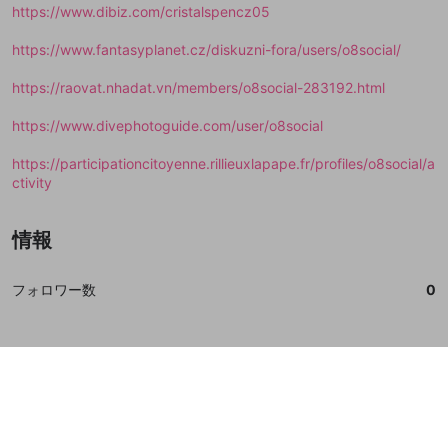
https://www.dibiz.com/cristalspencz05
https://www.fantasyplanet.cz/diskuzni-fora/users/o8social/
https://raovat.nhadat.vn/members/o8social-283192.html
https://www.divephotoguide.com/user/o8social
https://participationcitoyenne.rillieuxlapape.fr/profiles/o8social/a
ctivity
情報
フォロワー数
0