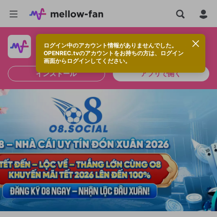
ログイン中のアカウント情報がありませんでした。
快適に視聴するなら、アプリをインストールしよう！
OPENREC.tvのアカウントをお持ちの方は、ログイン
画面からログインしてください。
インストール
アプリで開く