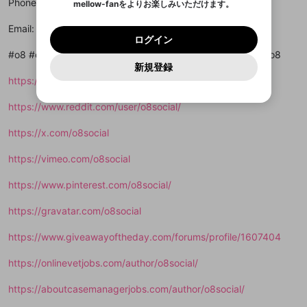
Phone: 0365467865
mellow-fanをよりお楽しみいただけます。
キャンセル
OK
OK
0
500
著作権の侵害
Google
Google
利用規約
プレミアム会員に入会
を確認しました。
OK
いいえ
はい
mellow-fan のメールアドレス（mellow-fan.comド
この画面からDiscordに参加する
利用規約
および
プライバシーポリシー
に同意頂いた上で
ログイン
Email: admin@o8.social
プライバシーポリシー
を確認しました。
メイン及びcs.openrec.co.jpドメイン）が受信拒否設
次にお進みください。
OK
プライバシーの侵害
ご登録いただいた情報はサービスの向上を目的
ログイン
再設定する
動画プレイリストがありません
定に含まれていないかご確認ください。
Yahoo! JAPAN
Yahoo! JAPAN
Discordは第三者が提供するコミュニティーサービスで、
として使用いたします。
報告された問題については、利用規約に違反しているか
#o8 #o8_social #o8social #nhacaio8 #dangkyo8 #naptieno8
動画プレイリストを選択
パスワードを忘れた方は
こちら
過激な暴力や自傷行為
mellow-fanとは関わりがありません。Discordに関してのお
一部サービスをご利用いただくには、生年月の
どうかをスタッフが確認します。
この機能をむやみに使
新規登録
確認しました
問い合わせにはお答えすることができません。Discordの仕
アカウントをお持ちですか？
アカウントを作成する
登録が必要です。
用することは、利用規約違反になります。
様変更により、限定コミュニティ特典の提供が終了する可能
https://www.youtube.com/@o8social
入力
なりすまし行為
Appleでサインアップ
Appleでサインイン
動画のプレイリストを一つ選択すると、そのプレイ
ご登録いただいた情報は公開されません。
性がありますが、その際の補償は一切行いません。外部サー
リストの動画をマイページの上部にリストで表示す
ビスとのID連携に関する同意事項に同意の上、参加をお願い
閉じる
https://www.reddit.com/user/o8social/
ることができます。
出会いを誘導する行為
ファンレターを作成
します。
送信
mellow-fanの
mellow-fanの
利用規約
利用規約
・
・
プライバシーポリシー
プライバシーポリシー
・
・
外部
外部
登録
外部サービスとのID連携に関する同意事項
サービスとのID連携に関する同意事項
サービスとのID連携に関する同意事項
に同意頂いた上
に同意頂いた上
閉じる
ねずみ講やマルチ商法
https://x.com/o8social
動画プレイリストを選択
アカウント作成
で、次にお進みください
で、次にお進みください
誤解を招く配信設定
https://vimeo.com/o8social
あとで登録
Discordとは？
Discordに参加する
mellow-fanからのお得な情報をメールで受
ゲームの録画禁止区域の配信
https://www.pinterest.com/o8social/
け取る
改造版・海賊版ソフトの配信
https://gravatar.com/o8social
政治的・宗教的・人種的な内容
https://www.giveawayoftheday.com/forums/profile/1607404
その他の問題
https://onlinevetjobs.com/author/o8social/
https://aboutcasemanagerjobs.com/author/o8social/