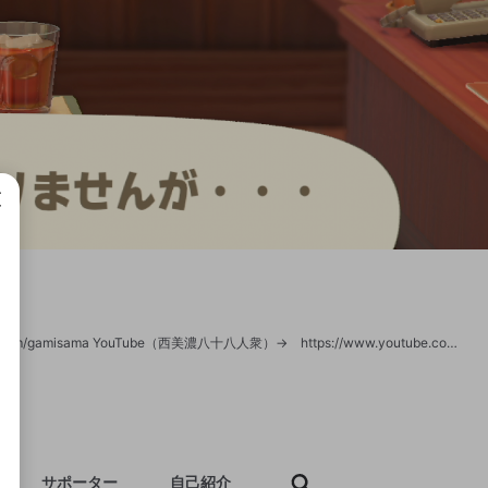
成で
がみです。いろいろゲームとかします。 ツイッター（告知等）→ https://twitter.com/gamisama YouTube（西美濃八十八人衆）→ https://www.youtube.com/channel/UCFFVoLXDz1vlCQd4cEt69jg YouTube（個人チャンネル）→https://www.youtube.com/channel/UC34MzbqPrhWwqzQZTBlLmeg
サポーター
自己紹介