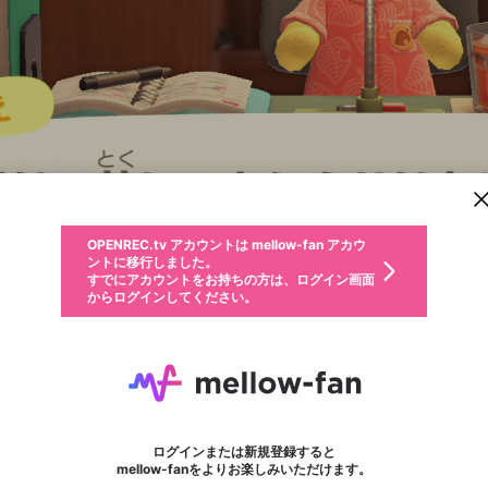
新規登録
OPENREC.tv アカウントは mellow-fan アカウ
OPENREC.tvアカウントはmellow-fanアカウン
パーソナルデータの登録
限定コミュニティ参加方法
ントに移行しました。
トに統合しました。
すでにアカウントをお持ちの方は、ログイン画面
こちらからOPENREC.tvでログイン中のアカウ
からログインしてください。
ント情報を引き継ぐことができます。
動画プレイリストを選択
生年月
固定動画に設定
不適切なユーザーとして報告します
ファンレター
サブスクシェア
OPENREC.tv アカウントは mellow-fan アカウ
@
新規登録
ログイン
か？
年
月
ントに移行しました。
マイページに表示されている動画 (ライブ配信、配信予定、ア
すでにアカウントをお持ちの方は、ログイン画面
ーカイブ、アップロード動画) をページのトップに1つ固定で
がみ
応援している配信者にファンレターを送ることができま
生年月は登録後に変更できません。
認証コードの入力
できるプレイリストがありません。プレイリストは動画の再生画面で作
からログインしてください。
きます。動画タイトル横のメニューより設定することができま
す。好きなデザインを選んでメッセージを書いたり、エ
ログイン
す。
@
gamisama
がみのXヘ
ご確認ください
す。
メールアドレスで新規登録
メールアドレスでログイン
問題を選択してください
ールアイテムでデコレーションして、配信者に届けまし
性別
ょう！
メールアドレスにメールを送信しました。30分以内にメ
パスワード再設定
詳しくはこちら
この限定コミュニティは、Discordで提供されています。
入力していただいたメールアドレス
男性
女性
その他
問題を選択してください
※ファンレター機能は有料サービスです。
ール記載の6桁の認証コードを入力してください。
利用規約とプライバシーポリシーが更新されました。
または
または
ポイントが不足しています
フォロー 14,006
に、パスワード再設定用URLを記載
セッションの有効期限が切れたた
ファンレター
Discordアカウントをお持ちでない方
サービスを利用するには変更後の内容をご確認いただ
わいせつな表現
認証コード
検索履歴をすべて削除しますか？
ブロックリストに追加しますか？
この動画の公開は終了しました
登録したメールアドレスを入力し、送信してください。
お住まいの地域
されたメールを送信しましたのでご
め、ログアウトしました
き、同意していただく必要があります。
X
X
Discordとは？からDiscordにアクセス
mellowポイントの購入に進みますか？
他者を誹謗中傷する表現
0
6
確認ください
ログインまたは新規登録すると
Discordアカウントを作成
キャンセル
mellow-fanをよりお楽しみいただけます。
いいえ
OK
はい
OK
利用規約
を確認しました。
0
500
著作権の侵害
Google
Google
キャプチャ
プレイリスト
フォロー
フォロワー
プレミアム会員に入会
mellow-fan のメールアドレス（mellow-fan.comドメイン
OK