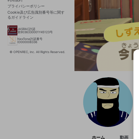
プライバシーポリシー
Cookie及び広告識別番号等に関す
るガイドライン
JASRAC許諾
第9036330001Y45123号
NexTone許諾番号
ID000008336
© OPENREC, inc. All Rights Reserved.
選択
きま
ホーム
動画