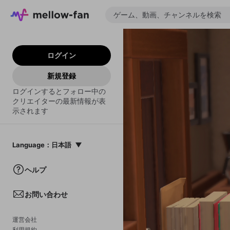
ログイン
新規登録
ログインするとフォロー中の
クリエイターの最新情報が表
示されます
Language
：
日本語
日本語
ヘルプ
English
お問い合わせ
中文(簡体)
한국어
運営会社
利用規約