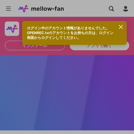
ログイン中のアカウント情報がありませんでした。
快適に視聴するなら、アプリをインストールしよう！
OPENREC.tvのアカウントをお持ちの方は、ログイン
画面からログインしてください。
インストール
アプリで開く
新規登録
OPENREC.tv アカウントは mellow-fan
OPENREC.tvアカウントはmellow-fanア
限定コミュニティ参加方法
パーソナルデータの登録
アカウントに移行しました。
カウントに統合しました。