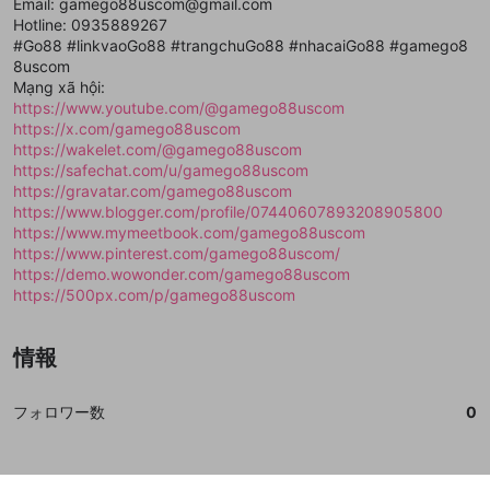
登録
Email: gamego88uscom@gmail.com
外部サービスとのID連携に関する同意事項
サービスとのID連携に関する同意事項
サービスとのID連携に関する同意事項
に同意頂いた上
に同意頂いた上
閉じる
ねずみ講やマルチ商法
動画プレイリストを選択
アカウント作成
Hotline: 0935889267
で、次にお進みください
で、次にお進みください
#Go88 #linkvaoGo88 #trangchuGo88 #nhacaiGo88 #gamego8
誤解を招く配信設定
あとで登録
Discordとは？
Discordに参加する
8uscom
mellow-fanからのお得な情報をメールで受
Mạng xã hội:
ゲームの録画禁止区域の配信
け取る
https://www.youtube.com/@gamego88uscom
https://x.com/gamego88uscom
改造版・海賊版ソフトの配信
https://wakelet.com/@gamego88uscom
https://safechat.com/u/gamego88uscom
政治的・宗教的・人種的な内容
https://gravatar.com/gamego88uscom
その他の問題
https://www.blogger.com/profile/07440607893208905800
https://www.mymeetbook.com/gamego88uscom
https://www.pinterest.com/gamego88uscom/
https://demo.wowonder.com/gamego88uscom
https://500px.com/p/gamego88uscom
情報
フォロワー数
0