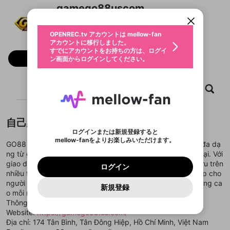
すでにアカウントをお持ちの方は、ログイ
こちらからOPENREC.tvでログイン中のア
gamego88uscom
動画プレイリストを選択
ン画面からログインしてください。
カウント情報を引き継ぐことができます。
生年月
@
gamego88uscom
固定動画に設定
不適切なユーザーとして報告しま
ファンレター
OPENREC.tv アカウントは mellow-fan
サブスクシェア
@
新規登録
ログイン
すか？
年
月
アカウントに移行しました。
マイページに表示されている動画 (ライブ配信、配
認証コードの入力
すでにアカウントをお持ちの方は、ログイ
生年月は登録後に変更できません。
信予定、アーカイブ、アップロード動画) をページ
選択できるプレイリストがありません。
応援している配信者にファンレターを送ることがで
フォロー
ン画面からログインしてください。
ご確認ください
のトップに1つ固定できます。動画タイトル横のメ
ログイン
プレイリストは動画の再生画面で作成で
きます。好きなデザインを選んでメッセージを書い
ニューより設定することができます。
メールアドレスで新規登録
メールアドレスでログイン
問題を選択してください
この限定コミュニティは、Discordで提供されてい
性別
きます。
たり、エールアイテムでデコレーションして、配信
メールアドレスにメールを送信しました。30分以内
パスワード再設定
ます。
者に届けましょう！
にメール記載の6桁の認証コードを入力してくださ
入力していただいたメールアドレ
男性
女性
その他
ホーム
利用規約とプライバシーポリシーが更新されま
動画
キャプチャ
プレイリスト
問題を選択してください
詳しくはこちら
※ファンレター機能は有料サービスです。
い。
または
または
ポイントが不足しています
した。 サービスを利用するには変更後の内容を
Discordアカウントをお持ちでない方
スに、パスワード再設定用URLを
セッションの有効期限が切れたた
登録したメールアドレスを入力し、送信してくださ
わいせつな表現
ブロックリストに追加しますか？
この動画の公開は終了しました
お住まいの地域
ご確認いただき、同意していただく必要があり
認証コード
い。
記載されたメールを送信しました
め、ログアウトしました
Discordとは？からDiscordにアクセス
X
X
自己紹介
ます。
mellowポイントの購入に進みますか？
他者を誹謗中傷する表現
のでご確認ください
0
6
ログインまたは新規登録すると
Discordアカウントを作成
mellow-fanをよりお楽しみいただけます。
キャンセル
OK
OK
0
500
著作権の侵害
GO88 là nền tảng giải trí trực tuyến cung cấp hệ sinh thái đa dạ
Google
Google
利用規約
プレミアム会員に入会
を確認しました。
OK
いいえ
はい
mellow-fan のメールアドレス（mellow-fan.comド
この画面からDiscordに参加する
ng từ game bài, thể thao đến các trò chơi tương tác hiện đại. Với
利用規約
および
プライバシーポリシー
に同意頂いた上で
ログイン
プライバシーポリシー
を確認しました。
メイン及びcs.openrec.co.jpドメイン）が受信拒否設
次にお進みください。
OK
プライバシーの侵害
giao diện thân thiện, tốc độ xử lý ổn định và khả năng tối ưu trên
ご登録いただいた情報はサービスの向上を目的
ログイン
再設定する
動画プレイリストがありません
定に含まれていないかご確認ください。
Yahoo! JAPAN
Yahoo! JAPAN
nhiều thiết bị, GO88 mang lại trải nghiệm mượt mà, phù hợp cho
Discordは第三者が提供するコミュニティーサービスで、
として使用いたします。
報告された問題については、利用規約に違反しているか
動画プレイリストを選択
パスワードを忘れた方は
こちら
過激な暴力や自傷行為
mellow-fanとは関わりがありません。Discordに関してのお
người dùng tìm kiếm sự tiện lợi, linh hoạt và giải trí chất lượng ca
一部サービスをご利用いただくには、生年月の
どうかをスタッフが確認します。
この機能をむやみに使
新規登録
確認しました
問い合わせにはお答えすることができません。Discordの仕
アカウントをお持ちですか？
アカウントを作成する
o mỗi ngày.
登録が必要です。
用することは、利用規約違反になります。
様変更により、限定コミュニティ特典の提供が終了する可能
入力
なりすまし行為
Appleでサインアップ
Appleでサインイン
動画のプレイリストを一つ選択すると、そのプレイ
Thông tin liên hệ
ご登録いただいた情報は公開されません。
性がありますが、その際の補償は一切行いません。外部サー
リストの動画をマイページの上部にリストで表示す
Website:
https://gamego88.us.com/
ビスとのID連携に関する同意事項に同意の上、参加をお願い
閉じる
ることができます。
出会いを誘導する行為
ファンレターを作成
します。
Địa chỉ: 174 Tân Bình, Tân Đông Hiệp, Hồ Chí Minh, Việt Nam
送信
mellow-fanの
mellow-fanの
利用規約
利用規約
・
・
プライバシーポリシー
プライバシーポリシー
・
・
外部
外部