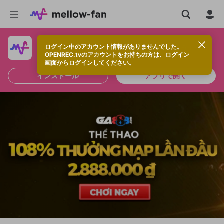
ログイン中のアカウント情報がありませんでした。
快適に視聴するなら、アプリをインストールしよう！
OPENREC.tvのアカウントをお持ちの方は、ログイン
画面からログインしてください。
インストール
アプリで開く
新規登録
OPENREC.tv アカウントは mellow-fan
OPENREC.tvアカウントはmellow-fanア