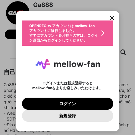
限定コミュニティ参加方法
パーソナルデータの登録
Ga888
アカウントに移行しました。
カウントに統合しました。
すでにアカウントをお持ちの方は、ログイ
こちらからOPENREC.tvでログイン中のア
@
ga888now
動画プレイリストを選択
ン画面からログインしてください。
カウント情報を引き継ぐことができます。
生年月
固定動画に設定
不適切なユーザーとして報告しま
ファンレター
OPENREC.tv アカウントは mellow-fan
サブスクシェア
@
新規登録
ログイン
すか？
年
月
アカウントに移行しました。
マイページに表示されている動画 (ライブ配信、配
フォロー
認証コードの入力
すでにアカウントをお持ちの方は、ログイ
生年月は登録後に変更できません。
信予定、アーカイブ、アップロード動画) をページ
選択できるプレイリストがありません。
応援している配信者にファンレターを送ることがで
ン画面からログインしてください。
ご確認ください
のトップに1つ固定できます。動画タイトル横のメ
ログイン
プレイリストは動画の再生画面で作成で
きます。好きなデザインを選んでメッセージを書い
ニューより設定することができます。
メールアドレスで新規登録
メールアドレスでログイン
問題を選択してください
この限定コミュニティは、Discordで提供されてい
性別
きます。
たり、エールアイテムでデコレーションして、配信
メールアドレスにメールを送信しました。30分以内
ホーム
動画
キャプチャ
プレイリスト
パスワード再設定
ます。
者に届けましょう！
にメール記載の6桁の認証コードを入力してくださ
入力していただいたメールアドレ
男性
女性
その他
利用規約とプライバシーポリシーが更新されま
問題を選択してください
詳しくはこちら
※ファンレター機能は有料サービスです。
い。
または
または
ポイントが不足しています
した。 サービスを利用するには変更後の内容を
Discordアカウントをお持ちでない方
スに、パスワード再設定用URLを
セッションの有効期限が切れたた
登録したメールアドレスを入力し、送信してくださ
わいせつな表現
ブロックリストに追加しますか？
この動画の公開は終了しました
お住まいの地域
自己紹介
ご確認いただき、同意していただく必要があり
認証コード
い。
記載されたメールを送信しました
め、ログアウトしました
Discordとは？からDiscordにアクセス
X
X
ます。
mellowポイントの購入に進みますか？
他者を誹謗中傷する表現
のでご確認ください
0
6
ログインまたは新規登録すると
Ga888 là nền tảng giải trí trực tuyến hiện đại, quy tụ kho game
Discordアカウントを作成
mellow-fanをよりお楽しみいただけます。
キャンセル
OK
OK
0
500
著作権の侵害
phong phú từ nhiều thể loại hấp dẫn, kết hợp giao diện tối ưu, tố
Google
Google
利用規約
プレミアム会員に入会
を確認しました。
OK
いいえ
はい
mellow-fan のメールアドレス（mellow-fan.comド
この画面からDiscordに参加する
c độ xử lý nhanh và hệ thống vận hành ổn định, mang đến cho n
利用規約
および
プライバシーポリシー
に同意頂いた上で
ログイン
プライバシーポリシー
を確認しました。
メイン及びcs.openrec.co.jpドメイン）が受信拒否設
次にお進みください。
OK
プライバシーの侵害
gười chơi trải nghiệm mượt mà, tiện lợi và tràn đầy hứng khởi mỗi
ご登録いただいた情報はサービスの向上を目的
ログイン
再設定する
動画プレイリストがありません
定に含まれていないかご確認ください。
Yahoo! JAPAN
Yahoo! JAPAN
khi truy cập.
Discordは第三者が提供するコミュニティーサービスで、
として使用いたします。
報告された問題については、利用規約に違反しているか
動画プレイリストを選択
パスワードを忘れた方は
こちら
過激な暴力や自傷行為
mellow-fanとは関わりがありません。Discordに関してのお
- Website:
https://ga888.now/
一部サービスをご利用いただくには、生年月の
どうかをスタッフが確認します。
この機能をむやみに使
新規登録
確認しました
問い合わせにはお答えすることができません。Discordの仕
アカウントをお持ちですか？
アカウントを作成する
- SDT: 0983512599
登録が必要です。
用することは、利用規約違反になります。
様変更により、限定コミュニティ特典の提供が終了する可能
入力
なりすまし行為
Appleでサインアップ
Appleでサインイン
動画のプレイリストを一つ選択すると、そのプレイ
- Địa chỉ: 149/75 Trịnh Đình Trọng, Phú Trung, Tân Phú, Thành p
ご登録いただいた情報は公開されません。
性がありますが、その際の補償は一切行いません。外部サー
リストの動画をマイページの上部にリストで表示す
hố Hồ Chí Minh, Vietnam
ビスとのID連携に関する同意事項に同意の上、参加をお願い
閉じる
ることができます。
出会いを誘導する行為
ファンレターを作成
します。