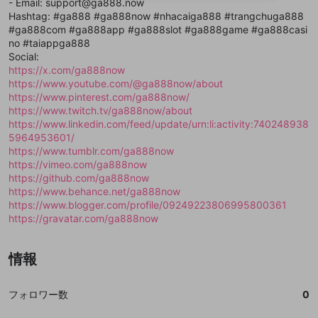
- Email: support@ga888.now
送信
mellow-fanの
mellow-fanの
利用規約
利用規約
・
・
プライバシーポリシー
プライバシーポリシー
・
・
外部
外部
登録
Hashtag: #ga888 #ga888now #nhacaiga888 #trangchuga888
外部サービスとのID連携に関する同意事項
サービスとのID連携に関する同意事項
サービスとのID連携に関する同意事項
に同意頂いた上
に同意頂いた上
閉じる
ねずみ講やマルチ商法
動画プレイリストを選択
アカウント作成
#ga888com #ga888app #ga888slot #ga888game #ga888casi
で、次にお進みください
で、次にお進みください
no #taiappga888
誤解を招く配信設定
あとで登録
Discordとは？
Discordに参加する
Social:
mellow-fanからのお得な情報をメールで受
https://x.com/ga888now
ゲームの録画禁止区域の配信
け取る
https://www.youtube.com/@ga888now/about
https://www.pinterest.com/ga888now/
改造版・海賊版ソフトの配信
https://www.twitch.tv/ga888now/about
https://www.linkedin.com/feed/update/urn:li:activity:740248938
政治的・宗教的・人種的な内容
5964953601/
その他の問題
https://www.tumblr.com/ga888now
https://vimeo.com/ga888now
https://github.com/ga888now
https://www.behance.net/ga888now
https://www.blogger.com/profile/09249223806995800361
https://gravatar.com/ga888now
情報
フォロワー数
0