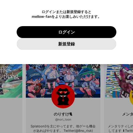
されたメールを送信しましたのでご
め、ログアウトしました
き、同意していただく必要があります。
X
X
Discordとは？からDiscordにアクセス
mellowポイントの購入に進みますか？
他者を誹謗中傷する表現
0
6
確認ください
ログインまたは新規登録すると
Discordアカウントを作成
キャンセル
mellow-fanをよりお楽しみいただけます。
いいえ
OK
はい
OK
利用規約
を確認しました。
0
500
著作権の侵害
Google
Google
プレミアム会員に入会
mellow-fan のメールアドレス（mellow-fan.comドメイン
OK
いいえ
はい
利用規約
および
プライバシーポリシー
に同意頂いた上で次にお
この画面からDiscordに参加する
プライバシーポリシー
を確認しました。
及びcs.openrec.co.jpドメイン）が受信拒否設定に含まれて
ログイン
ゆりかす
進みください。
OK
プライバシーの侵害
ご登録いただいた情報はサービスの向上を目的として
動画プレイリストがありません
再設定する
いないかご確認ください。
ログイン
@
igaigadog
@
Yahoo! JAPAN
Yahoo! JAPAN
使用いたします。
Discordは第三者が提供するコミュニティーサービスで、mellow-
報告された問題については、利用規約に違反しているかどうか
パスワードを忘れた方は
こちら
過激な暴力や自傷行為
確認しました
きていきたい
少し頭のおかしいニート
コメントしてく
fanとは関わりがありません。Discordに関してのお問い合わせには
一部サービスをご利用いただくには、生年月の登録が
をスタッフが確認します。
この機能をむやみに使用すること
新規登録
動画プレイリストを選択
きます！
よ 配信予定の
お答えすることができません。Discordの仕様変更により、限定コ
アカウントをお持ちですか？
アカウントを作成する
入力
必要です。
は、利用規約違反になります。
Appleでサインアップ
Appleでサインイン
ミュニティ特典の提供が終了する可能性がありますが、その際の補
なりすまし行為
ご登録いただいた情報は公開されません。
償は一切行いません。外部サービスとのID連携に関する同意事項に
動画のプレイリストを一つ選択すると、そのプレイリストの動
同意の上、参加をお願いします。
出会いを誘導する行為
閉じる
画をマイページの上部にリストで表示することができます。
ファンレターを作成
送信
mellow-fanの
mellow-fanの
利用規約
利用規約
・
・
プライバシーポリシー
プライバシーポリシー
・
・
外部サービ
外部サービ
外部サービスとのID連携に関する同意事項
登録
スとのID連携に関する同意事項
スとのID連携に関する同意事項
に同意頂いた上で、次にお進み
に同意頂いた上で、次にお進み
閉じる
ねずみ講やマルチ商法
アカウント作成
動画プレイリストを選択
ください
ください
Discordとは？
Discordに参加する
誤解を招く配信設定
あとで登録
mellow-fanからのお得な情報をメールで受け取
ゲームの録画禁止区域の配信
る
改造版・海賊版ソフトの配信
のりすけ🐈
メン
政治的・宗教的・人種的な内容
@
nori_toon
その他の問題
Splatoon3を主にやってます。他ゲーも機会
メンタリティしのは
があればやります。 Twitter(@8no_risk)
してます ⬇︎Twitter