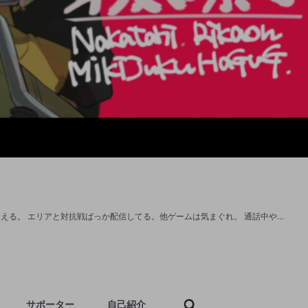
スプラスピナー使い/Mini Splatling。会話しようぜい。 話しかけてくれたら名前覚える。 エリアと対抗戦ばっか配信してる。他ゲームは気まぐれ。 通話中や対抗戦中は文字で対応するね。フォローしてね。よしなに。 Youtube https://www.youtube.com/channel/UC2fKbfhaoUZ1eo_PK4nAdyw アイコンはまきの様(@mkn_121)。ヘッダーはでぢ様(@fuwantei)。 第5回Splatoon甲子園近畿DAY1に出場した際に チームの応援イラストをいただいたので使用させていただいております。 エリア最高2620(19年10月クゲ全盛期)、他はテキトー。 第5回Splatoon甲子園 近畿DAY1：3位/256 第10回昭和イカ杯ナワバリ大会：優勝/29 第12回昭和イカ杯エリア大会：優勝/32
サポーター
自己紹介