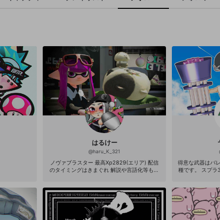
はるけー
@
haru_K_321
ノヴァブラスター 最高Xp2829(エリア) 配信
得意な武器はバ
のタイミングはきまぐれ 解説や言語化等も行
種です。 スプラ3 炎派クーゲル54傑 XP30
っているので配信中に質問いただければ答え
↓スプラ２こん
ます。 適当に見に来て貰えると嬉しいです！
－－－－－－－－ー
ナー３種XP280
武器TOP ー－
スピナーを崇め奉