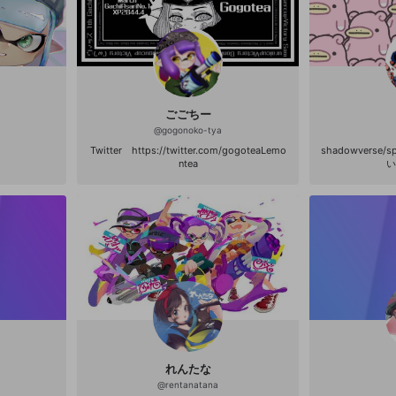
ごごちー
@
gogonoko-tya
Twitter https://twitter.com/gogoteaLemo
shadowverse/
ntea
い
れんたな
@
rentanatana