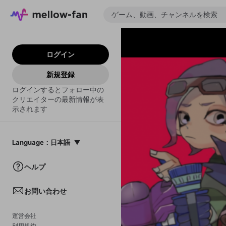
ログイン
新規登録
ログインするとフォロー中の
クリエイターの最新情報が表
示されます
Language
：
日本語
日本語
ヘルプ
English
お問い合わせ
中文(簡体)
한국어
運営会社
利用規約