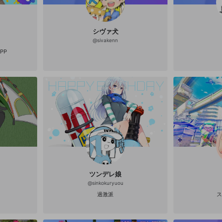
 第13回ツキ
イン甲子園6位
ドtrial優
勝🥇 第7回ス
～
シヴァ犬
武器禁止杯優
@
sivakenn
禁止杯優勝🥇
pectドラフト
PPP
1/128）🥇
回無敵禁止杯優
28）🥈 第1回
ワバリ杯準決
 第8回ナワバ
16/768）
🥇 第1回K

ツンデレ娘
@
sinkokuryuou
過激派
ス