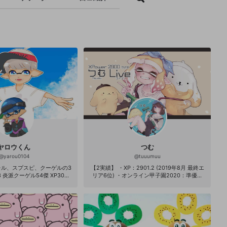
ヤロウくん
つむ
@
yarou0104
@
tuuumuu
レル、スプスピ、クーゲルの3
【2実績】 ・XP：2901.2 (2019年8月 最終エ
60
リア6位) ・オンライン甲子園2020：準優勝
な人でした↓ ー－－－－－－
・第5回 オンラインリグマ・冬：3位 ・第5回
 フェス16傑 XP2847 スピ
オンラインリグマ・春：2位 ・ツキイチリー
0↑ 2021/9スプスピ全ルール
グマッチ 1位：4回 / 2位：2回 / 3位：3回 ・
－－－－－－－－－－－－－－
第3回 エリア杯+：準優勝 ・Splatted Cup Tri
れ🔥 フォローよろしく！Tw
al：3位 ・第7回 ナワバリ杯：準優勝 ・第9回
itterも〜！！
ナワバリ杯：準優勝 ・第24回 New!エリア