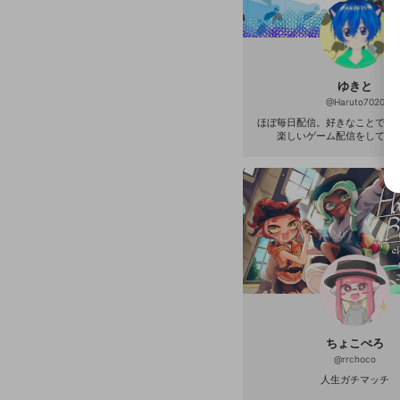
ゆきと
@
Haruto7020
ほぼ毎日配信。好きなことで生
楽しいゲーム配信をしてい
ちょこぺろ
@
rrchoco
人生ガチマッチ