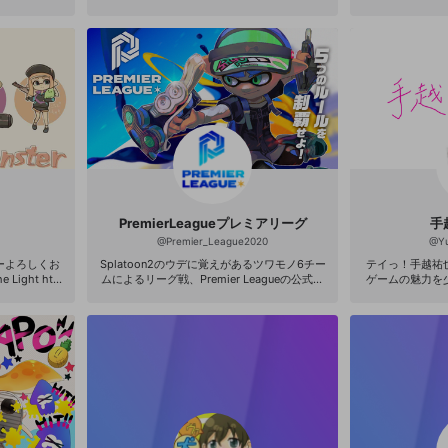
PremierLeagueプレミアリーグ
手
@
Premier_League2020
@
Y
ーよろしくお
Splatoon2のウデに覚えがあるツワモノ6チー
テイっ！手越祐也
ight htt
ムによるリーグ戦、Premier Leagueの公式ア
ゲームの魅力を
A+99 S+99 S
カウントです。5つのルールを駆け抜け、栄冠
んな見てくれたら嬉しい
前カンスト 感度
をつかむのは？（毎週月木開催）
ファン限定配
2主な実績 2
年5月エリア3位
st）秩序派5傑
FP2741.8
903.2 主
ラ甲子園中国
園北海道地区3
 第14回ツキイ
キイチリグマ2