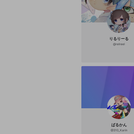
りるりーる
@
relreel
ばるかん
@
310_Karin