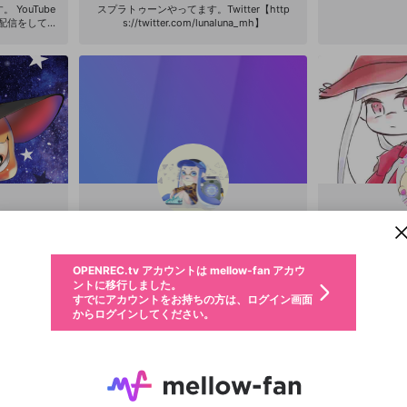
YouTube
スプラトゥーンやってます。Twitter【http
配信をしてる
s://twitter.com/lunaluna_mh】
→
rucan310 Tw
arucan310
新規登録
OPENREC.tv アカウントは mellow-fan アカウ
OPENREC.tvアカウントはmellow-fanアカウン
パーソナルデータの登録
限定コミュニティ参加方法
ントに移行しました。
トに統合しました。
すでにアカウントをお持ちの方は、ログイン画面
こちらからOPENREC.tvでログイン中のアカウ
からログインしてください。
ント情報を引き継ぐことができます。
動画プレイリストを選択
ピム
生年月
固定動画に設定
@
5_pimpim_5
@
不適切なユーザーとして報告します
ファンレター
サブスクシェア
OPENREC.tv アカウントは mellow-fan アカウ
@
新規登録
ログイン
か？
年
月
ントに移行しました。
マイページに表示されている動画 (ライブ配信、配信予定、ア
すでにアカウントをお持ちの方は、ログイン画面
ーカイブ、アップロード動画) をページのトップに1つ固定で
応援している配信者にファンレターを送ることができま
生年月は登録後に変更できません。
認証コードの入力
できるプレイリストがありません。プレイリストは動画の再生画面で作
からログインしてください。
きます。動画タイトル横のメニューより設定することができま
す。好きなデザインを選んでメッセージを書いたり、エ
ログイン
す。
ご確認ください
す。
メールアドレスで新規登録
メールアドレスでログイン
問題を選択してください
ールアイテムでデコレーションして、配信者に届けまし
性別
ょう！
メールアドレスにメールを送信しました。30分以内にメ
パスワード再設定
詳しくはこちら
この限定コミュニティは、Discordで提供されています。
入力していただいたメールアドレス
男性
女性
その他
問題を選択してください
※ファンレター機能は有料サービスです。
ール記載の6桁の認証コードを入力してください。
利用規約とプライバシーポリシーが更新されました。
または
または
ポイントが不足しています
に、パスワード再設定用URLを記載
セッションの有効期限が切れたた
Discordアカウントをお持ちでない方
サービスを利用するには変更後の内容をご確認いただ
わいせつな表現
認証コード
検索履歴をすべて削除しますか？
ブロックリストに追加しますか？
この動画の公開は終了しました
登録したメールアドレスを入力し、送信してください。
お住まいの地域