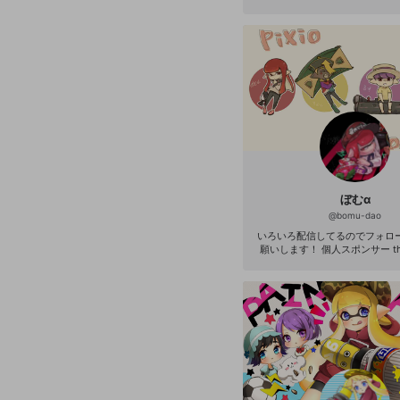
ぼむ‪α
@
bomu-dao
いろいろ配信してるのでフォロ
願いします！ 個人スポンサー the L
p://s-thelight.com/ Splatoon 
platoon2 アプデ前3ルール腕
ジャイロ+5スティック-2 スプラ
018年7月ガチホコ1位🥇 2019
🥉 ファイナルフェス（Final fe
サンリオフェス シナモン派6傑 最高
大型アプデ前XP2758アプデ後XP2
な大会実績 公式実績 第4回スプ
地区準優勝🥈 第5回スプラ甲子
位🥉 第1回ツキイチリグマ1位🥇
チリーグマッチ1位🥇 第12回ツ