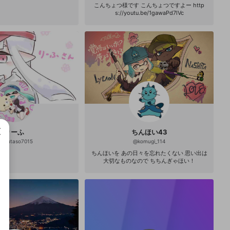
こんちょつ様です こんちょつですよー http
s://youtu.be/1gawaPd7lVc
りーふ
ちんほい43
rirfutaso7015
@
komugi_114
ちんほいを あの日々を忘れたくない 思い出は
大切なものなので ちちんぎゃほい！
成で