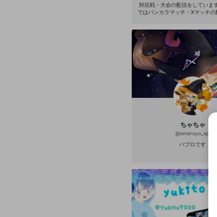
対抗戦・大会の配信をしています。 
ではバンカラマッチ・Xマッチの
のでぜひそちらもご覧ください！ YouTube
https://www.youtube.com/c/va
itter→https://twitter.com/v
ちゃちゃ
@
simeruyo_spl
パブロです
選択
きま