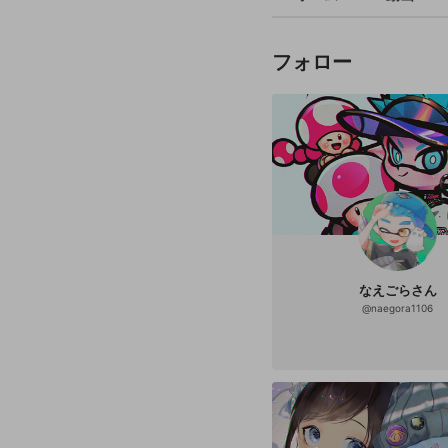
フォロー
なえごらさん
@
naegora1106