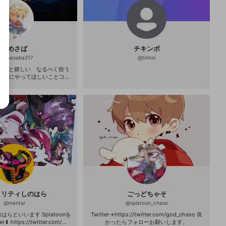
しめさば
チキンボ
shimesaba217
@
tinhoi
れると嬉しい なるべく拾う
ところにやってほしいことコメ
ントしてね
タリティしのはら
ごっどちゃそ
@
mental
@
splatoon_chaso
らといいます Splatoonを
Twitter→https://twitter.com/god_chaso 良
⬇︎ https://twitter.com/Me
かったらフォローお願いします。