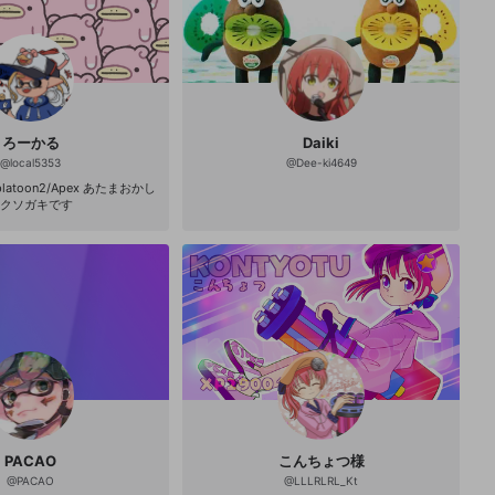
杯：優勝 ・第26回 エリア杯+：優勝 ・WFB
杯 season1：優勝 ・第30回 エリア杯+：優勝
・第31回 エリア杯+：優勝 ・第32回 エリア
杯+：優勝 ・第43回 エリア杯+：優勝 -------
-----------------------
ろーかる
Daiki
@
local5353
@
Dee-ki4649
splatoon2/Apex あたまおかし
クソガキです
PACAO
こんちょつ様
@
PACAO
@
LLLRLRL_Kt