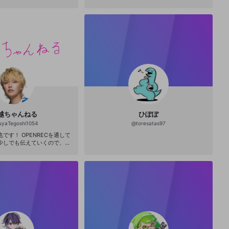
ntality_S
越ちゃんねる
ひぽぽ
uyaTegoshi1054
@
toresatas97
です！ OPENRECを通して
少しでも伝えていくので、み
です♪ 番組のほか、
信もやってまーす(^^♪