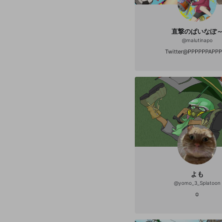
位🥈 第2回ツキイチリグマ3位🥉
イチリグマ3位🥉 第2回オンラ
入賞🎉 非公式実績 第1回スプラテッ
勝🥇 第1回スプラテッド杯1st優
直撃のぱいなぽ
プラテッド杯優勝🥇 第1回上位
@
malutinapo
勝🥇（1/248） 第2回上位武器
第1回PoP杯優勝🥇（1/128） ex
Twitter@PPPPPPAPP
杯優勝🥇+MVP🎊 ザップ杯優勝（
お窓‼️ドラフト杯優勝🥇 第16
勝🥇 WFB杯season1準優勝（1/1
ガチエリア杯準優勝🥈 第5回ナ
勝🥈 第6回ナワバリ杯準優勝🥈
リ杯準優勝🥈 ベストイカップル杯（
スシベッチュー 第1回リボン杯優勝
OKヤグラcup準優勝
よも
@
yomo_3_Splatoon
☺︎