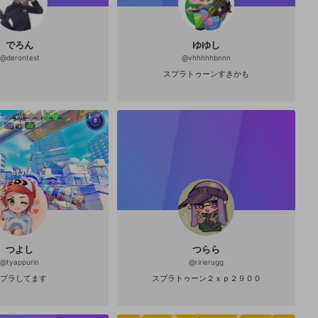
でろん
ゆゆし
@
derontest
@
vhhhhhbnnn
スプラトゥーンすきかも
つよし
つらら
@
tyappurin
@
ririerugg
プラしてます
スプラトゥーン２ｘｐ２９００