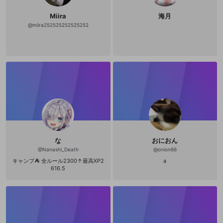
Miira
海月
@
miira252525252525252
な
おにおん
@
Nanashi_Death
@
onion66
キャンプ⛺ 全ルール2300↑最高XP2
a
616.5