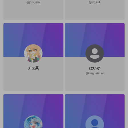
登録
@
yuk_ask
@
uz_zut
外部サービスとのID連携に関する同意事項
サービスとのID連携に関する同意事項
サービスとのID連携に関する同意事項
に同意頂いた上
に同意頂いた上
閉じる
ねずみ講やマルチ商法
動画プレイリストを選択
アカウント作成
で、次にお進みください
で、次にお進みください
誤解を招く配信設定
あとで登録
Discordとは？
Discordに参加する
mellow-fanからのお得な情報をメールで受
ゲームの録画禁止区域の配信
け取る
改造版・海賊版ソフトの配信
政治的・宗教的・人種的な内容
その他の問題
チェ茶
はいか
@
kinghaietsu