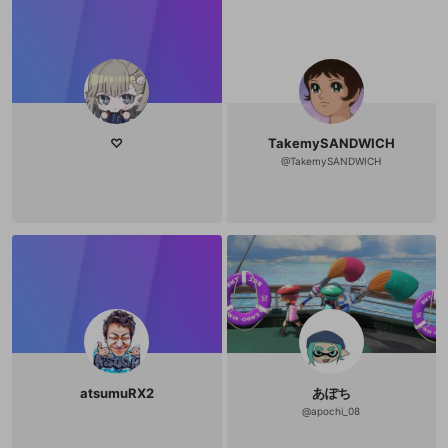
♡
TakemySANDWICH
@
TakemySANDWICH
atsumuRX2
あぽち
@
apochi_08