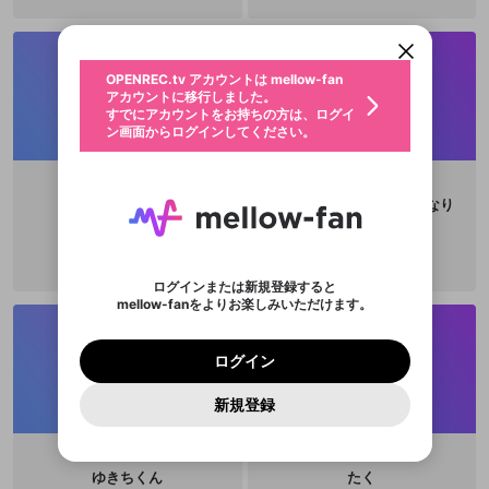
アカウントに移行しました。
カウントに統合しました。
すでにアカウントをお持ちの方は、ログイ
こちらからOPENREC.tvでログイン中のア
動画プレイリストを選択
ン画面からログインしてください。
カウント情報を引き継ぐことができます。
生年月
固定動画に設定
不適切なユーザーとして報告しま
ファンレター
OPENREC.tv アカウントは mellow-fan
サブスクシェア
@
新規登録
ログイン
すか？
年
月
アカウントに移行しました。
マイページに表示されている動画 (ライブ配信、配
認証コードの入力
すでにアカウントをお持ちの方は、ログイ
生年月は登録後に変更できません。
信予定、アーカイブ、アップロード動画) をページ
選択できるプレイリストがありません。
応援している配信者にファンレターを送ることがで
ン画面からログインしてください。
ご確認ください
のトップに1つ固定できます。動画タイトル横のメ
ログイン
プレイリストは動画の再生画面で作成で
きます。好きなデザインを選んでメッセージを書い
ニューより設定することができます。
メールアドレスで新規登録
メールアドレスでログイン
問題を選択してください
この限定コミュニティは、Discordで提供されてい
性別
きます。
たり、エールアイテムでデコレーションして、配信
メールアドレスにメールを送信しました。30分以内
パスワード再設定
ます。
者に届けましょう！
にメール記載の6桁の認証コードを入力してくださ
入力していただいたメールアドレ
男性
女性
その他
利用規約とプライバシーポリシーが更新されま
問題を選択してください
詳しくはこちら
jalapeno348
こうちーにょ@つれづれなり
※ファンレター機能は有料サービスです。
い。
または
または
ポイントが不足しています
した。 サービスを利用するには変更後の内容を
Discordアカウントをお持ちでない方
スに、パスワード再設定用URLを
セッションの有効期限が切れたた
登録したメールアドレスを入力し、送信してくださ
わいせつな表現
チームメンバーに追加しますか？
ブロックリストに追加しますか？
この動画の公開は終了しました
お住まいの地域
ご確認いただき、同意していただく必要があり
認証コード
い。
記載されたメールを送信しました
め、ログアウトしました
Discordとは？からDiscordにアクセス
X
X
ます。
mellowポイントの購入に進みますか？
他者を誹謗中傷する表現
のでご確認ください
0
6
ログインまたは新規登録すると
Discordアカウントを作成
mellow-fanをよりお楽しみいただけます。
キャンセル
キャンセル
OK
はい
OK
0
500
著作権の侵害
Google
Google
利用規約
プレミアム会員に入会
を確認しました。
OK
いいえ
はい
mellow-fan のメールアドレス（mellow-fan.comド
この画面からDiscordに参加する
利用規約
および
プライバシーポリシー
に同意頂いた上で
ログイン
プライバシーポリシー
を確認しました。
メイン及びcs.openrec.co.jpドメイン）が受信拒否設
次にお進みください。
OK
プライバシーの侵害
ご登録いただいた情報はサービスの向上を目的
ログイン
再設定する
動画プレイリストがありません
定に含まれていないかご確認ください。
Yahoo! JAPAN
Yahoo! JAPAN
Discordは第三者が提供するコミュニティーサービスで、
として使用いたします。
報告された問題については、利用規約に違反しているか
動画プレイリストを選択
パスワードを忘れた方は
こちら
過激な暴力や自傷行為
mellow-fanとは関わりがありません。Discordに関してのお
一部サービスをご利用いただくには、生年月の
どうかをスタッフが確認します。
この機能をむやみに使
新規登録
確認しました
問い合わせにはお答えすることができません。Discordの仕
アカウントをお持ちですか？
アカウントを作成する
登録が必要です。
用することは、利用規約違反になります。
様変更により、限定コミュニティ特典の提供が終了する可能
入力
なりすまし行為
Appleでサインアップ
Appleでサインイン
動画のプレイリストを一つ選択すると、そのプレイ
ご登録いただいた情報は公開されません。
性がありますが、その際の補償は一切行いません。外部サー
リストの動画をマイページの上部にリストで表示す
ビスとのID連携に関する同意事項に同意の上、参加をお願い
閉じる
ることができます。
出会いを誘導する行為
ファンレターを作成
します。
ゆきちくん
たく
送信
mellow-fanの
mellow-fanの
利用規約
利用規約
・
・
プライバシーポリシー
プライバシーポリシー
・
・
外部
外部