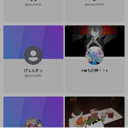
@
spl_monst
@
dadarin0781
ぴょんすっ
♦️🍣ちの神！！♦️
@
pyonsu551