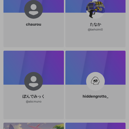
chaurou
たなか
@
behoimi0
ぽんでみっく
hiddengrotto_
@
abcmuno