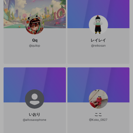
Qq
レイレイ
@
quilop
@
reikosan
いおり
ここ
@
altosaxophone
@
Koko_0927
新規登録
OPENREC.tv アカウントは mellow-fan
OPENREC.tvアカウントはmellow-fanア
限定コミュニティ参加方法
パーソナルデータの登録