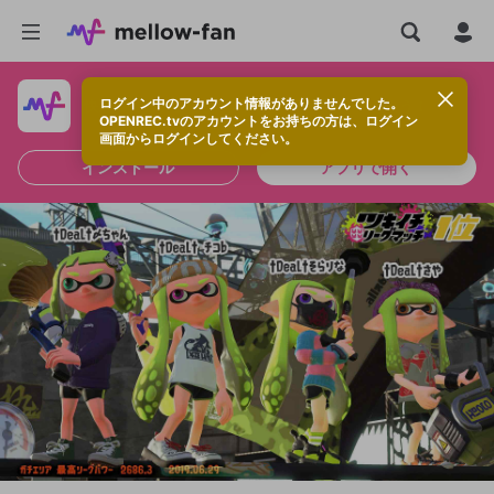
ログイン中のアカウント情報がありませんでした。
快適に視聴するなら、アプリをインストールしよう！
OPENREC.tvのアカウントをお持ちの方は、ログイン
画面からログインしてください。
インストール
アプリで開く