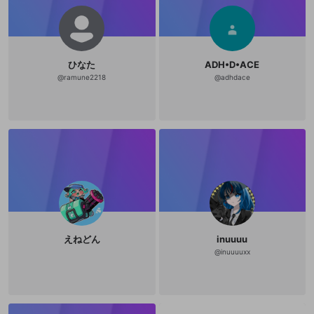
ひなた
ADH•D•ACE
@
ramune2218
@
adhdace
えねどん
inuuuu
@
inuuuuxx