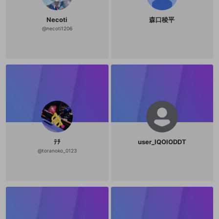
Necoti
森口稜平
@
necoti1206
ﾃﾁ
user_IQOIODDT
@
toranoko_0123