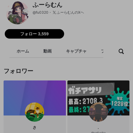
ふーらむん
@
fu0320
ふーらむんのXヘ
フォロー 3,559
ホーム
動画
キャプチャ
プレイリスト
フォロワー
さ
.
@
yofusika