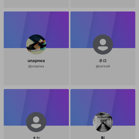
unapnea
ネロ
@
unapnea
@
nerina9
まな
影