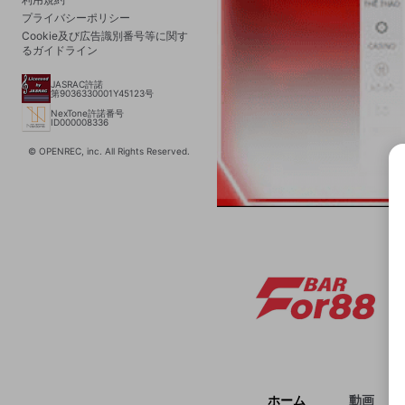
プライバシーポリシー
Cookie及び広告識別番号等に関す
るガイドライン
JASRAC許諾
第9036330001Y45123号
NexTone許諾番号
ID000008336
© OPENREC, inc. All Rights Reserved.
選択
きま
ホーム
動画