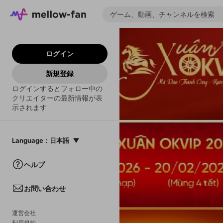
ログイン
新規登録
ログインするとフォロー中の
クリエイターの最新情報が表
示されます
Language
：
日本語
日本語
ヘルプ
English
お問い合わせ
中文(簡体)
한국어
運営会社
利用規約