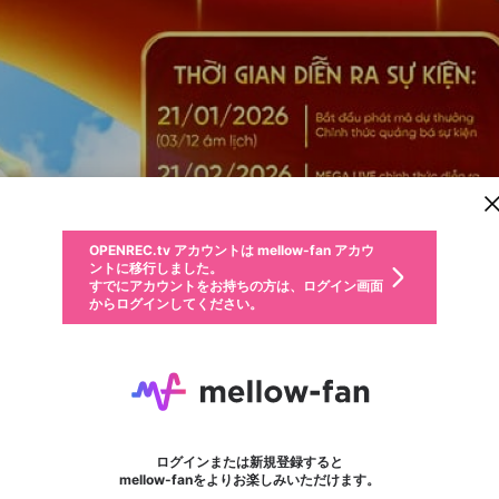
新規登録
OPENREC.tv アカウントは mellow-fan アカウ
OPENREC.tvアカウントはmellow-fanアカウン
パーソナルデータの登録
限定コミュニティ参加方法
ントに移行しました。
トに統合しました。
すでにアカウントをお持ちの方は、ログイン画面
こちらからOPENREC.tvでログイン中のアカウ
からログインしてください。
ント情報を引き継ぐことができます。
動画プレイリストを選択
生年月
固定動画に設定
不適切なユーザーとして報告します
ファンレター
サブスクシェア
OPENREC.tv アカウントは mellow-fan アカウ
@
新規登録
ログイン
か？
年
月
ントに移行しました。
マイページに表示されている動画 (ライブ配信、配信予定、ア
すでにアカウントをお持ちの方は、ログイン画面
ーカイブ、アップロード動画) をページのトップに1つ固定で
Nhà Cái FLY88
応援している配信者にファンレターを送ることができま
生年月は登録後に変更できません。
認証コードの入力
できるプレイリストがありません。プレイリストは動画の再生画面で作
からログインしてください。
きます。動画タイトル横のメニューより設定することができま
す。好きなデザインを選んでメッセージを書いたり、エ
ログイン
す。
@
fly88movie0
ご確認ください
す。
メールアドレスで新規登録
メールアドレスでログイン
問題を選択してください
ールアイテムでデコレーションして、配信者に届けまし
性別
ょう！
メールアドレスにメールを送信しました。30分以内にメ
パスワード再設定
詳しくはこちら
この限定コミュニティは、Discordで提供されています。
入力していただいたメールアドレス
男性
女性
その他
問題を選択してください
※ファンレター機能は有料サービスです。
ール記載の6桁の認証コードを入力してください。
利用規約とプライバシーポリシーが更新されました。
または
または
ポイントが不足しています
フォロー
に、パスワード再設定用URLを記載
セッションの有効期限が切れたた
Discordアカウントをお持ちでない方
サービスを利用するには変更後の内容をご確認いただ
わいせつな表現
認証コード
検索履歴をすべて削除しますか？
ブロックリストに追加しますか？
この動画の公開は終了しました
登録したメールアドレスを入力し、送信してください。
お住まいの地域
されたメールを送信しましたのでご
め、ログアウトしました
き、同意していただく必要があります。
X
X
Discordとは？からDiscordにアクセス
mellowポイントの購入に進みますか？
他者を誹謗中傷する表現
0
6
確認ください
ログインまたは新規登録すると
Discordアカウントを作成
キャンセル
mellow-fanをよりお楽しみいただけます。
いいえ
OK
はい
OK
利用規約
を確認しました。
0
500
著作権の侵害
Google
Google
キャプチャ
プレイリスト
フォロー
フォロワー
プレミアム会員に入会
mellow-fan のメールアドレス（mellow-fan.comドメイン
OK