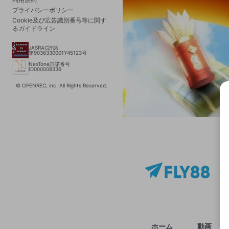
プライバシーポリシー
Cookie及び広告識別番号等に関す
るガイドライン
JASRAC許諾
第9036330001Y45123号
NexTone許諾番号
ID000008336
© OPENREC, inc. All Rights Reserved.
選択
きま
ホーム
動画