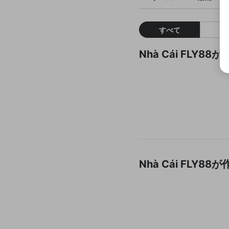
すべて
Nhà Cái FLY
Nhà Cái FLY