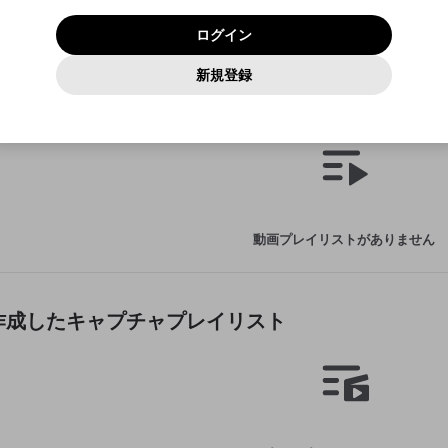
いいえ
はい
利用規約
および
プライバシーポリシー
に同意頂いた上で次にお
この画面からDiscordに参加する
プライバシーポリシー
を確認しました。
及びcs.openrec.co.jpドメイン）が受信拒否設定に含まれて
ログイン
進みください。
OK
プライバシーの侵害
ご登録いただいた情報はサービスの向上を目的として
動画プレイリストがありません
再設定する
いないかご確認ください。
ログイン
Yahoo! JAPAN
Yahoo! JAPAN
使用いたします。
Discordは第三者が提供するコミュニティーサービスで、mellow-
報告された問題については、利用規約に違反しているかどうか
動画
キャプチャ
パスワードを忘れた方は
こちら
過激な暴力や自傷行為
確認しました
fanとは関わりがありません。Discordに関してのお問い合わせには
一部サービスをご利用いただくには、生年月の登録が
をスタッフが確認します。
この機能をむやみに使用すること
新規登録
動画プレイリストを選択
お答えすることができません。Discordの仕様変更により、限定コ
アカウントをお持ちですか？
アカウントを作成する
入力
必要です。
は、利用規約違反になります。
Appleでサインアップ
Appleでサインイン
ミュニティ特典の提供が終了する可能性がありますが、その際の補
なりすまし行為
88が作成した動画プレイリスト
ご登録いただいた情報は公開されません。
償は一切行いません。外部サービスとのID連携に関する同意事項に
動画のプレイリストを一つ選択すると、そのプレイリストの動
同意の上、参加をお願いします。
出会いを誘導する行為
閉じる
画をマイページの上部にリストで表示することができます。
ファンレターを作成
送信
mellow-fanの
mellow-fanの
利用規約
利用規約
・
・
プライバシーポリシー
プライバシーポリシー
・
・
外部サービ
外部サービ
外部サービスとのID連携に関する同意事項
登録
スとのID連携に関する同意事項
スとのID連携に関する同意事項
に同意頂いた上で、次にお進み
に同意頂いた上で、次にお進み
閉じる
ねずみ講やマルチ商法
アカウント作成
動画プレイリストを選択
ください
ください
Discordとは？
Discordに参加する
誤解を招く配信設定
あとで登録
mellow-fanからのお得な情報をメールで受け取
動画プレイリストがありません
ゲームの録画禁止区域の配信
る
改造版・海賊版ソフトの配信
政治的・宗教的・人種的な内容
88が作成したキャプチャプレイリスト
その他の問題