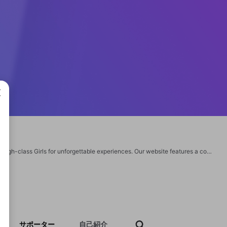
成で
GfGals is the premier call girls directory Website in India, connecting clients with high-class Girls for unforgettable experiences. Our website features a comprehensive directory of verified profiles, ensuring the utmost discretion and satisfaction for our users. Whether you are looking for a dinner date, a travel companion, or an intimate encounter, GfGals has you covered. Our professional and user-friendly platform makes it easy to browse and book your preferred call girl with just a few clicks. Trust GfGals to provide you with top-notch service and an unparalleled selection of Call girls in India. https://www.gfgals.com/ https://www.gfgals.com/call-girls/bangalore https://www.gfgals.com/call-girls/delhi https://www.gfgals.com/call-girls/ahmedabad
サポーター
自己紹介