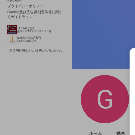
プライバシーポリシー
Cookie及び広告識別番号等に関す
るガイドライン
JASRAC許諾
第9036330001Y45123号
NexTone許諾番号
ID000008336
© OPENREC, inc. All Rights Reserved.
選択
きま
ホーム
動画