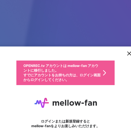
新規登録
OPENREC.tv アカウントは mellow-fan アカウ
OPENREC.tvアカウントはmellow-fanアカウン
パーソナルデータの登録
限定コミュニティ参加方法
ントに移行しました。
トに統合しました。
すでにアカウントをお持ちの方は、ログイン画面
こちらからOPENREC.tvでログイン中のアカウ
からログインしてください。
ント情報を引き継ぐことができます。
動画プレイリストを選択
生年月
固定動画に設定
不適切なユーザーとして報告します
ファンレター
サブスクシェア
OPENREC.tv アカウントは mellow-fan アカウ
@
新規登録
ログイン
か？
年
月
ントに移行しました。
マイページに表示されている動画 (ライブ配信、配信予定、ア
すでにアカウントをお持ちの方は、ログイン画面
ーカイブ、アップロード動画) をページのトップに1つ固定で
Gfgf Gals
応援している配信者にファンレターを送ることができま
生年月は登録後に変更できません。
認証コードの入力
できるプレイリストがありません。プレイリストは動画の再生画面で作
からログインしてください。
きます。動画タイトル横のメニューより設定することができま
す。好きなデザインを選んでメッセージを書いたり、エ
ログイン
す。
ご確認ください
す。
メールアドレスで新規登録
メールアドレスでログイン
問題を選択してください
ールアイテムでデコレーションして、配信者に届けまし
性別
ょう！
メールアドレスにメールを送信しました。30分以内にメ
パスワード再設定
詳しくはこちら
この限定コミュニティは、Discordで提供されています。
入力していただいたメールアドレス
男性
女性
その他
問題を選択してください
※ファンレター機能は有料サービスです。
ール記載の6桁の認証コードを入力してください。
フォロー
利用規約とプライバシーポリシーが更新されました。
または
または
ポイントが不足しています
に、パスワード再設定用URLを記載
セッションの有効期限が切れたた
Discordアカウントをお持ちでない方
サービスを利用するには変更後の内容をご確認いただ
わいせつな表現
認証コード
検索履歴をすべて削除しますか？
ブロックリストに追加しますか？
この動画の公開は終了しました
登録したメールアドレスを入力し、送信してください。
お住まいの地域
されたメールを送信しましたのでご
め、ログアウトしました
き、同意していただく必要があります。
X
X
Discordとは？からDiscordにアクセス
mellowポイントの購入に進みますか？
他者を誹謗中傷する表現
0
6
確認ください
ログインまたは新規登録すると
Discordアカウントを作成
キャンセル
mellow-fanをよりお楽しみいただけます。
いいえ
OK
はい
OK
利用規約
を確認しました。
0
500
著作権の侵害
Google
Google
キャプチャ
プレイリスト
フォロー
フォロワー
プレミアム会員に入会
mellow-fan のメールアドレス（mellow-fan.comドメイン
OK