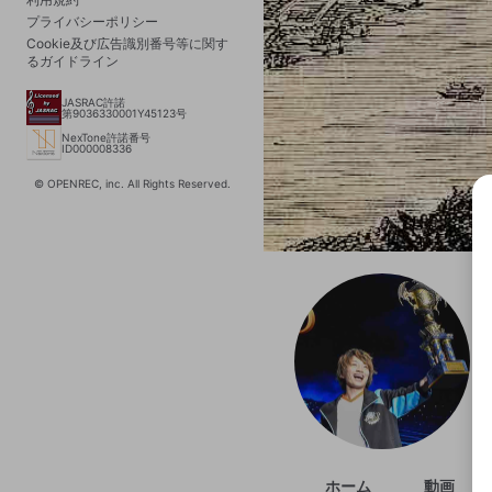
プライバシーポリシー
Cookie及び広告識別番号等に関す
るガイドライン
JASRAC許諾
第9036330001Y45123号
NexTone許諾番号
ID000008336
© OPENREC, inc. All Rights Reserved.
選択
きま
ホーム
動画