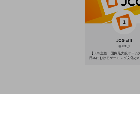
JCG ch1
@
JCG_1
【JCG主催：国内最大級ゲーム大
日本におけるゲーミング文化とe
及を目的とし、年間300以上の
る日本最大級のゲーム大会ブランド
ータルサイト - http://www.j-cg.com/
https://www.openrec.tv/user/JC
tps://www.openrec.tv/user/JCG
ps://www.openrec.tv/use