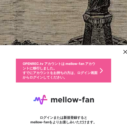
新規登録
OPENREC.tv アカウントは mellow-fan アカウ
OPENREC.tvアカウントはmellow-fanアカウン
パーソナルデータの登録
限定コミュニティ参加方法
ントに移行しました。
トに統合しました。
すでにアカウントをお持ちの方は、ログイン画面
こちらからOPENREC.tvでログイン中のアカウ
からログインしてください。
ント情報を引き継ぐことができます。
動画プレイリストを選択
生年月
固定動画に設定
不適切なユーザーとして報告します
ファンレター
サブスクシェア
OPENREC.tv アカウントは mellow-fan アカウ
@
新規登録
ログイン
か？
年
月
ントに移行しました。
マイページに表示されている動画 (ライブ配信、配信予定、ア
すでにアカウントをお持ちの方は、ログイン画面
ーカイブ、アップロード動画) をページのトップに1つ固定で
ふぇぐ
応援している配信者にファンレターを送ることができま
生年月は登録後に変更できません。
認証コードの入力
できるプレイリストがありません。プレイリストは動画の再生画面で作
からログインしてください。
きます。動画タイトル横のメニューより設定することができま
す。好きなデザインを選んでメッセージを書いたり、エ
ログイン
す。
@
feeeeeeeeeg
ふぇぐのXヘ
ご確認ください
す。
メールアドレスで新規登録
メールアドレスでログイン
問題を選択してください
ールアイテムでデコレーションして、配信者に届けまし
性別
ょう！
Shadowverse:World Grand Prix 2018 優勝/2017 5位/ファミ通CUP2017 優勝/JCG W
メールアドレスにメールを送信しました。30分以内にメ
パスワード再設定
詳しくはこちら
この限定コミュニティは、Discordで提供されています。
入力していただいたメールアドレス
男性
女性
その他
問題を選択してください
※ファンレター機能は有料サービスです。
ール記載の6桁の認証コードを入力してください。
利用規約とプライバシーポリシーが更新されました。
または
または
ポイントが不足しています
フォロー 4,840
に、パスワード再設定用URLを記載
セッションの有効期限が切れたた
ファンレター
Discordアカウントをお持ちでない方
サービスを利用するには変更後の内容をご確認いただ
わいせつな表現
認証コード
検索履歴をすべて削除しますか？
ブロックリストに追加しますか？
この動画の公開は終了しました
登録したメールアドレスを入力し、送信してください。
お住まいの地域
されたメールを送信しましたのでご
め、ログアウトしました
き、同意していただく必要があります。
X
X
Discordとは？からDiscordにアクセス
mellowポイントの購入に進みますか？
他者を誹謗中傷する表現
0
6
確認ください
ログインまたは新規登録すると
Discordアカウントを作成
キャンセル
mellow-fanをよりお楽しみいただけます。
いいえ
OK
はい
OK
利用規約
を確認しました。
0
500
著作権の侵害
Google
Google
キャプチャ
プレイリスト
フォロー
フォロワー
プレミアム会員に入会
mellow-fan のメールアドレス（mellow-fan.comドメイン
OK