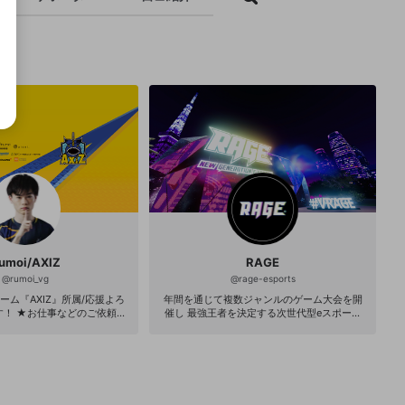
umoi/AXIZ
RAGE
@
rumoi_vg
@
rage-esports
ーム『AXIZ』所属/応援よろ
年間を通じて複数ジャンルのゲーム大会を開
ご依頼→
催し 最強王者を決定する次世代型eスポーツ
 ★AXIZ公式HP→ht
イベント 各ゲームで頂点を目指す選手やサポ
 ★AXIZ公式Twitter→https://t
ーターと共に 日本のeスポーツシーンに新た
Z_gg ★Instagram→https://
な熱狂を巻き起こす！ 【公式サイト】 http://
m.com/axiz_cg_official/
rage-esports.jp