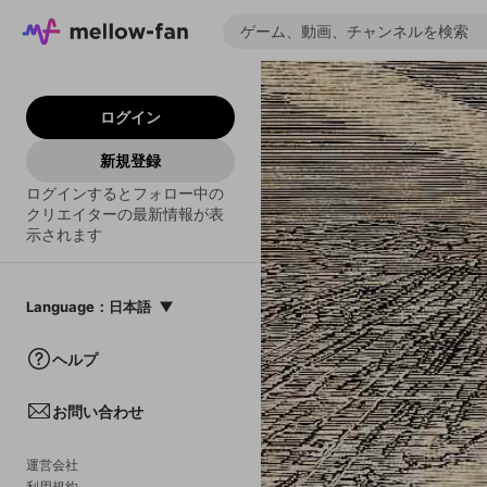
ログイン
新規登録
ログインするとフォロー中の
クリエイターの最新情報が表
示されます
Language
：
日本語
日本語
ヘルプ
English
お問い合わせ
中文(簡体)
한국어
運営会社
利用規約