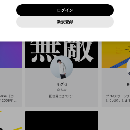
いいえ
はい
利用規約
および
プライバシーポリシー
に同意頂いた上で次にお
この画面からDiscordに参加する
プライバシーポリシー
を確認しました。
及びcs.openrec.co.jpドメイン）が受信拒否設定に含まれて
ログイン
進みください。
OK
プライバシーの侵害
ご登録いただいた情報はサービスの向上を目的として
動画プレイリストがありません
再設定する
いないかご確認ください。
ログイン
Yahoo! JAPAN
Yahoo! JAPAN
使用いたします。
Discordは第三者が提供するコミュニティーサービスで、mellow-
報告された問題については、利用規約に違反しているかどうか
パスワードを忘れた方は
こちら
過激な暴力や自傷行為
確認しました
fanとは関わりがありません。Discordに関してのお問い合わせには
一部サービスをご利用いただくには、生年月の登録が
をスタッフが確認します。
この機能をむやみに使用すること
新規登録
動画プレイリストを選択
お答えすることができません。Discordの仕様変更により、限定コ
アカウントをお持ちですか？
アカウントを作成する
入力
必要です。
は、利用規約違反になります。
Appleでサインアップ
Appleでサインイン
ミュニティ特典の提供が終了する可能性がありますが、その際の補
なりすまし行為
ご登録いただいた情報は公開されません。
償は一切行いません。外部サービスとのID連携に関する同意事項に
動画のプレイリストを一つ選択すると、そのプレイリストの動
同意の上、参加をお願いします。
出会いを誘導する行為
閉じる
画をマイページの上部にリストで表示することができます。
ファンレターを作成
送信
mellow-fanの
mellow-fanの
利用規約
利用規約
・
・
プライバシーポリシー
プライバシーポリシー
・
・
外部サービ
外部サービ
外部サービスとのID連携に関する同意事項
登録
スとのID連携に関する同意事項
スとのID連携に関する同意事項
に同意頂いた上で、次にお進み
に同意頂いた上で、次にお進み
閉じる
ねずみ講やマルチ商法
アカウント作成
動画プレイリストを選択
ください
ください
Discordとは？
Discordに参加する
誤解を招く配信設定
あとで登録
mellow-fanからのお得な情報をメールで受け取
ゲームの録画禁止区域の配信
る
改造版・海賊版ソフトの配信
リグゼ
R
@
rigze
政治的・宗教的・人種的な内容
 【カー
配信見にきてね！
プロeスポーツチ
2008年 20
しくお願いします！ ★お仕事などの
その他の問題
位 ・CO
https://axiz.gg/mailform
 ・Sha
tps://axiz.gg/
選 プレーオフ進
witter.com/AXI
www.instagra
ング1位 プ
！