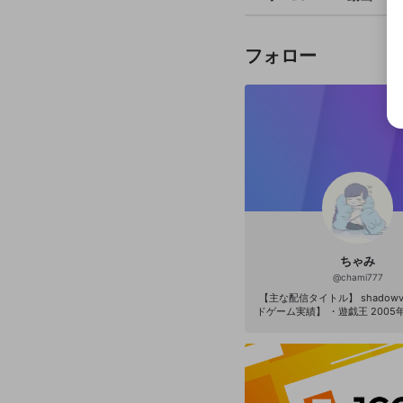
フォロー
ちゃみ
@
chami777
【主な配信タイトル】 shadowverse
ドゲーム実績】 ・遊戯王 2005年 
12年 遊戯王 日本代表 世界大会 最高3
DE OF JOKER 最高全国ランキング1位
dowverse WGP2019 JCG予
出 RAGE BOS ファイナリスト ・ドラゴンク
エスト ライバルズ 最高全国ランキ
ロゲーマーやってた人