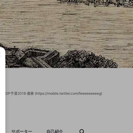
成で
GP予選2018 優勝 (https://mobile.twitter.com/feeeeeeeeeg)
サポーター
自己紹介