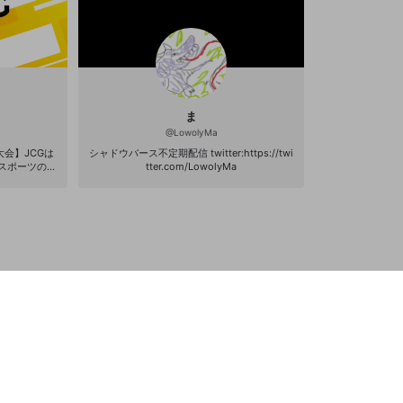
ま
@
LowolyMa
会】JCGは
シャドウバース不定期配信 twitter:https://twi
スポーツの普
tter.com/LowolyMa
大会を開催す
です。 ポ
 ch1 -
G_1 ch2 - ht
_2 ch3 - htt
r/JCG_3