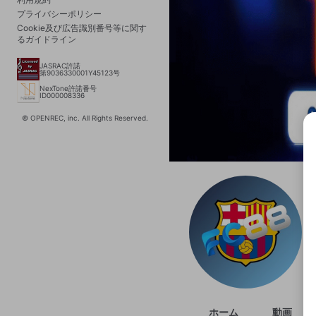
プライバシーポリシー
Cookie及び広告識別番号等に関す
るガイドライン
JASRAC許諾
第9036330001Y45123号
NexTone許諾番号
ID000008336
© OPENREC, inc. All Rights Reserved.
選択
きま
ホーム
動画