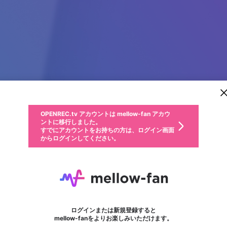
新規登録
OPENREC.tv アカウントは mellow-fan アカウ
OPENREC.tvアカウントはmellow-fanアカウン
パーソナルデータの登録
限定コミュニティ参加方法
ントに移行しました。
トに統合しました。
すでにアカウントをお持ちの方は、ログイン画面
こちらからOPENREC.tvでログイン中のアカウ
からログインしてください。
ント情報を引き継ぐことができます。
動画プレイリストを選択
生年月
固定動画に設定
不適切なユーザーとして報告します
ファンレター
サブスクシェア
OPENREC.tv アカウントは mellow-fan アカウ
@
新規登録
ログイン
か？
年
月
ントに移行しました。
マイページに表示されている動画 (ライブ配信、配信予定、ア
すでにアカウントをお持ちの方は、ログイン画面
ーカイブ、アップロード動画) をページのトップに1つ固定で
jnrvape1
応援している配信者にファンレターを送ることができま
生年月は登録後に変更できません。
認証コードの入力
できるプレイリストがありません。プレイリストは動画の再生画面で作
からログインしてください。
きます。動画タイトル横のメニューより設定することができま
す。好きなデザインを選んでメッセージを書いたり、エ
ログイン
す。
ご確認ください
す。
メールアドレスで新規登録
メールアドレスでログイン
問題を選択してください
ールアイテムでデコレーションして、配信者に届けまし
性別
ょう！
メールアドレスにメールを送信しました。30分以内にメ
パスワード再設定
詳しくはこちら
この限定コミュニティは、Discordで提供されています。
入力していただいたメールアドレス
男性
女性
その他
問題を選択してください
※ファンレター機能は有料サービスです。
ール記載の6桁の認証コードを入力してください。
フォロー 1
利用規約とプライバシーポリシーが更新されました。
または
または
ポイントが不足しています
に、パスワード再設定用URLを記載
セッションの有効期限が切れたた
Discordアカウントをお持ちでない方
サービスを利用するには変更後の内容をご確認いただ
わいせつな表現
認証コード
検索履歴をすべて削除しますか？
ブロックリストに追加しますか？
この動画の公開は終了しました
登録したメールアドレスを入力し、送信してください。
お住まいの地域
されたメールを送信しましたのでご
め、ログアウトしました
き、同意していただく必要があります。
X
X
Discordとは？からDiscordにアクセス
mellowポイントの購入に進みますか？
他者を誹謗中傷する表現
0
6
確認ください
ログインまたは新規登録すると
Discordアカウントを作成
キャンセル
mellow-fanをよりお楽しみいただけます。
いいえ
OK
はい
OK
利用規約
を確認しました。
0
500
著作権の侵害
Google
Google
キャプチャ
プレイリスト
フォロー
フォロワー
プレミアム会員に入会
mellow-fan のメールアドレス（mellow-fan.comドメイン
OK