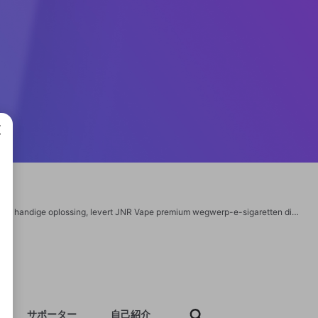
成で
https://jnrvape.nl/ jnr vape Voor dampers die op zoek zijn naar een betrouwbare en handige oplossing, levert JNR Vape premium wegwerp-e-sigaretten die geen concessies doen op het gebied van prestaties of smaak. Het JNR Vape-apparaat is ontworpen om een soepele en bevredigende damp te bieden, beschikbaar in verschillende opwindende smaken zoals Mango Ice, Berry Fusion en Menthol Mint. Deze slanke en compacte apparaten zijn ideaal voor zowel casual gebruikers als degenen die een probleemloze damp-ervaring verkiezen. Met tot 600 trekkingen per apparaat biedt JNR Vape langdurig plezier in een gebruiksvriendelijk formaat. Geen bijvullen, geen ingewikkeld onderhoud – gewoon genieten van de rijke smaken en de soepele damp wanneer het jou uitkomt. Perfect voor degenen die kwaliteit willen zonder gedoe, JNR Vape is de beste keuze voor betrouwbare en plezierige ervaringen.
サポーター
自己紹介