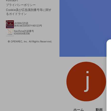
プライバシーポリシー
Cookie及び広告識別番号等に関す
るガイドライン
JASRAC許諾
第9036330001Y45123号
NexTone許諾番号
ID000008336
© OPENREC, inc. All Rights Reserved.
選択
きま
ホーム
動画