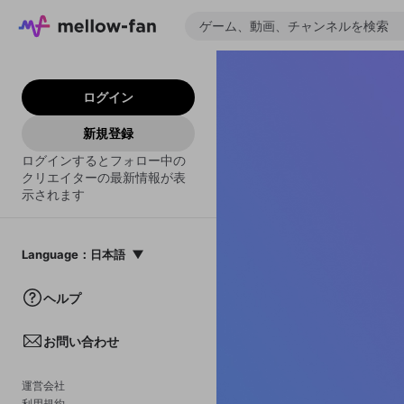
ログイン
新規登録
ログインするとフォロー中の
クリエイターの最新情報が表
示されます
Language
：
日本語
日本語
ヘルプ
English
お問い合わせ
中文(簡体)
한국어
運営会社
利用規約