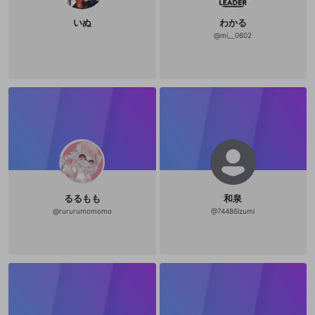
いぬ
わかる
@
mi__0602
るるもも
和泉
@
rururumomomo
@
74486izumi