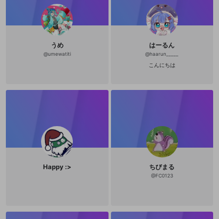
うめ
はーるん
@
umewatiti
@
haarun_____
こんにちは
Happy :>
ちびまる
@
FC0123