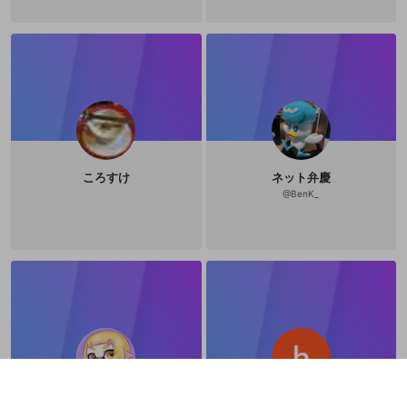
ころすけ
ネット弁慶
@
BenK_
gaia7777788888
hypocrite deth