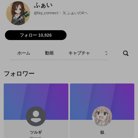
ふぁい
@
fay_connect
ふぁいのXヘ
フォロー 10,926
ホーム
動画
キャプチャ
プレイリスト
フォロワー
ツルギ
似
@
turugi_