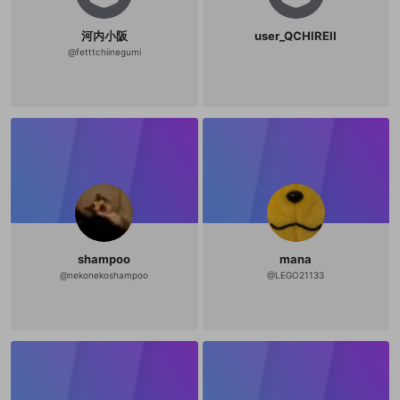
河内小阪
user_QCHIREII
@
fetttchiinegumi
shampoo
mana
@
nekonekoshampoo
@
LEGO21133