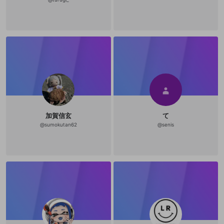
加賀信玄
て
@
sumokutan62
@
senis