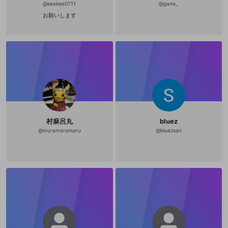
@
keekee0711
@
gane_
お願いします
村麻呂丸
bluez
@
muramaromaru
@
bluezsan