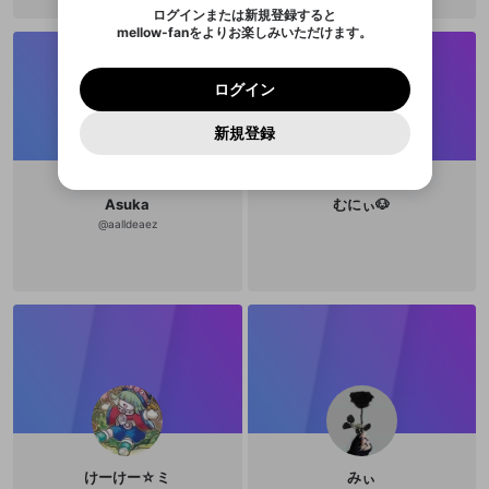
のでご確認ください
0
6
ログインまたは新規登録すると
Discordアカウントを作成
mellow-fanをよりお楽しみいただけます。
キャンセル
キャンセル
OK
はい
OK
0
500
著作権の侵害
Google
Google
利用規約
プレミアム会員に入会
を確認しました。
OK
いいえ
はい
mellow-fan のメールアドレス（mellow-fan.comド
この画面からDiscordに参加する
利用規約
および
プライバシーポリシー
に同意頂いた上で
ログイン
プライバシーポリシー
を確認しました。
メイン及びcs.openrec.co.jpドメイン）が受信拒否設
次にお進みください。
OK
プライバシーの侵害
ご登録いただいた情報はサービスの向上を目的
ログイン
再設定する
動画プレイリストがありません
定に含まれていないかご確認ください。
Yahoo! JAPAN
Yahoo! JAPAN
Discordは第三者が提供するコミュニティーサービスで、
として使用いたします。
報告された問題については、利用規約に違反しているか
動画プレイリストを選択
パスワードを忘れた方は
こちら
過激な暴力や自傷行為
mellow-fanとは関わりがありません。Discordに関してのお
一部サービスをご利用いただくには、生年月の
どうかをスタッフが確認します。
この機能をむやみに使
新規登録
確認しました
問い合わせにはお答えすることができません。Discordの仕
アカウントをお持ちですか？
アカウントを作成する
登録が必要です。
用することは、利用規約違反になります。
様変更により、限定コミュニティ特典の提供が終了する可能
入力
なりすまし行為
Appleでサインアップ
Appleでサインイン
動画のプレイリストを一つ選択すると、そのプレイ
ご登録いただいた情報は公開されません。
性がありますが、その際の補償は一切行いません。外部サー
リストの動画をマイページの上部にリストで表示す
ビスとのID連携に関する同意事項に同意の上、参加をお願い
閉じる
ることができます。
出会いを誘導する行為
ファンレターを作成
します。
Asuka
むにぃ🐶
送信
mellow-fanの
mellow-fanの
利用規約
利用規約
・
・
プライバシーポリシー
プライバシーポリシー
・
・
外部
外部
@
aalldeaez
登録
外部サービスとのID連携に関する同意事項
サービスとのID連携に関する同意事項
サービスとのID連携に関する同意事項
に同意頂いた上
に同意頂いた上
閉じる
ねずみ講やマルチ商法
動画プレイリストを選択
アカウント作成
で、次にお進みください
で、次にお進みください
誤解を招く配信設定
あとで登録
Discordとは？
Discordに参加する
mellow-fanからのお得な情報をメールで受
ゲームの録画禁止区域の配信
け取る
改造版・海賊版ソフトの配信
政治的・宗教的・人種的な内容
その他の問題
けーけー☆ミ
みぃ