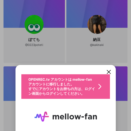
ぽてち
納豆
@
0223poteti
@
kakinaki
新規登録
OPENREC.tv アカウントは mellow-fan
OPENREC.tvアカウントはmellow-fanア
限定コミュニティ参加方法
パーソナルデータの登録
アカウントに移行しました。
カウントに統合しました。
すでにアカウントをお持ちの方は、ログイ
こちらからOPENREC.tvでログイン中のア
動画プレイリストを選択
ン画面からログインしてください。
カウント情報を引き継ぐことができます。
生年月
固定動画に設定
不適切なユーザーとして報告しま
ファンレター
OPENREC.tv アカウントは mellow-fan
サブスクシェア
@
新規登録
ログイン
すか？
年
月
アカウントに移行しました。
マイページに表示されている動画 (ライブ配信、配
認証コードの入力
すでにアカウントをお持ちの方は、ログイ
生年月は登録後に変更できません。
信予定、アーカイブ、アップロード動画) をページ
選択できるプレイリストがありません。
応援している配信者にファンレターを送ることがで
ン画面からログインしてください。
ご確認ください
のトップに1つ固定できます。動画タイトル横のメ
ログイン
プレイリストは動画の再生画面で作成で
きます。好きなデザインを選んでメッセージを書い
ニューより設定することができます。
メールアドレスで新規登録
メールアドレスでログイン
問題を選択してください
この限定コミュニティは、Discordで提供されてい
性別
きます。
たり、エールアイテムでデコレーションして、配信
メールアドレスにメールを送信しました。30分以内
パスワード再設定
ます。
者に届けましょう！
にメール記載の6桁の認証コードを入力してくださ
入力していただいたメールアドレ
男性
女性
その他
利用規約とプライバシーポリシーが更新されま
問題を選択してください
詳しくはこちら
.
chaurou
※ファンレター機能は有料サービスです。
い。
または
または
ポイントが不足しています
した。 サービスを利用するには変更後の内容を
Discordアカウントをお持ちでない方
スに、パスワード再設定用URLを
セッションの有効期限が切れたた
@
fyufjyguk
登録したメールアドレスを入力し、送信してくださ
わいせつな表現
チームメンバーに追加しますか？
ブロックリストに追加しますか？
この動画の公開は終了しました
お住まいの地域
ご確認いただき、同意していただく必要があり
認証コード
い。
記載されたメールを送信しました
め、ログアウトしました
Discordとは？からDiscordにアクセス
X
X
ます。
mellowポイントの購入に進みますか？
他者を誹謗中傷する表現