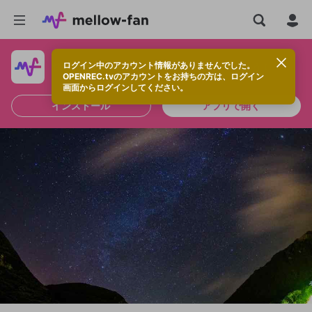
ログイン中のアカウント情報がありませんでした。
快適に視聴するなら、アプリをインストールしよう！
OPENREC.tvのアカウントをお持ちの方は、ログイン
画面からログインしてください。
インストール
アプリで開く