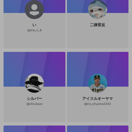
い
二律背反
@
sha_n_8
シルバー
アイスルオーヤマ
@
shirubazz
@
iris_ohyama3333