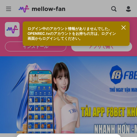
ログイン中のアカウント情報がありませんでした。
快適に視聴するなら、アプリをインストールしよう！
OPENREC.tvのアカウントをお持ちの方は、ログイン
画面からログインしてください。
インストール
アプリで開く
新規登録
OPENREC.tv アカウントは mellow-fan
OPENREC.tvアカウントはmellow-fanア
限定コミュニティ参加方法
パーソナルデータの登録
アカウントに移行しました。
カウントに統合しました。
すでにアカウントをお持ちの方は、ログイ
こちらからOPENREC.tvでログイン中のア
ン画面からログインしてください。
カウント情報を引き継ぐことができます。