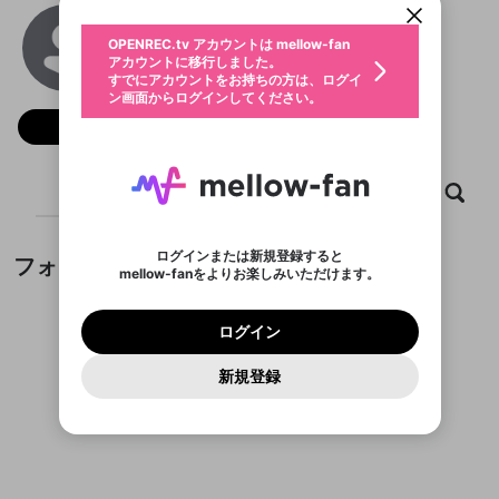
動画プレイリストを選択
生年月
F8bet80
固定動画に設定
不適切なユーザーとして報告しま
ファンレター
OPENREC.tv アカウントは mellow-fan
サブスクシェア
@
f8bet80one1
@
新規登録
ログイン
すか？
年
月
アカウントに移行しました。
マイページに表示されている動画 (ライブ配信、配
認証コードの入力
すでにアカウントをお持ちの方は、ログイ
生年月は登録後に変更できません。
信予定、アーカイブ、アップロード動画) をページ
選択できるプレイリストがありません。
応援している配信者にファンレターを送ることがで
ン画面からログインしてください。
ご確認ください
のトップに1つ固定できます。動画タイトル横のメ
ログイン
プレイリストは動画の再生画面で作成で
きます。好きなデザインを選んでメッセージを書い
ニューより設定することができます。
メールアドレスで新規登録
メールアドレスでログイン
問題を選択してください
フォロー
この限定コミュニティは、Discordで提供されてい
性別
きます。
たり、エールアイテムでデコレーションして、配信
メールアドレスにメールを送信しました。30分以内
パスワード再設定
ます。
者に届けましょう！
にメール記載の6桁の認証コードを入力してくださ
入力していただいたメールアドレ
男性
女性
その他
利用規約とプライバシーポリシーが更新されま
問題を選択してください
詳しくはこちら
※ファンレター機能は有料サービスです。
い。
または
または
ポイントが不足しています
した。 サービスを利用するには変更後の内容を
Discordアカウントをお持ちでない方
スに、パスワード再設定用URLを
セッションの有効期限が切れたた
ホーム
動画
キャプチャ
プレイリスト
登録したメールアドレスを入力し、送信してくださ
わいせつな表現
ブロックリストに追加しますか？
この動画の公開は終了しました
お住まいの地域
ご確認いただき、同意していただく必要があり
認証コード
い。
記載されたメールを送信しました
め、ログアウトしました
Discordとは？からDiscordにアクセス
X
X
ます。
mellowポイントの購入に進みますか？
他者を誹謗中傷する表現
のでご確認ください
0
6
ログインまたは新規登録すると
フォロー
Discordアカウントを作成
mellow-fanをよりお楽しみいただけます。
キャンセル
OK
OK
0
500
著作権の侵害
Google
Google
利用規約
プレミアム会員に入会
を確認しました。
OK
いいえ
はい
mellow-fan のメールアドレス（mellow-fan.comド
この画面からDiscordに参加する
利用規約
および
プライバシーポリシー
に同意頂いた上で
ログイン
プライバシーポリシー
を確認しました。
メイン及びcs.openrec.co.jpドメイン）が受信拒否設
次にお進みください。
OK
プライバシーの侵害
ご登録いただいた情報はサービスの向上を目的
ログイン
再設定する
動画プレイリストがありません
定に含まれていないかご確認ください。
Yahoo! JAPAN
Yahoo! JAPAN
Discordは第三者が提供するコミュニティーサービスで、
として使用いたします。
報告された問題については、利用規約に違反しているか
動画プレイリストを選択
パスワードを忘れた方は
こちら
過激な暴力や自傷行為
mellow-fanとは関わりがありません。Discordに関してのお
一部サービスをご利用いただくには、生年月の
どうかをスタッフが確認します。
この機能をむやみに使
新規登録
確認しました
問い合わせにはお答えすることができません。Discordの仕
アカウントをお持ちですか？
アカウントを作成する
登録が必要です。
用することは、利用規約違反になります。
様変更により、限定コミュニティ特典の提供が終了する可能
入力
なりすまし行為
Appleでサインアップ
Appleでサインイン
動画のプレイリストを一つ選択すると、そのプレイ
ご登録いただいた情報は公開されません。
性がありますが、その際の補償は一切行いません。外部サー
フォローしているチャンネルがありません
リストの動画をマイページの上部にリストで表示す
ビスとのID連携に関する同意事項に同意の上、参加をお願い
閉じる
ることができます。
出会いを誘導する行為
ファンレターを作成
します。
送信
mellow-fanの
mellow-fanの
利用規約
利用規約
・
・
プライバシーポリシー
プライバシーポリシー
・
・
外部
外部
登録
外部サービスとのID連携に関する同意事項
サービスとのID連携に関する同意事項
サービスとのID連携に関する同意事項
に同意頂いた上
に同意頂いた上
閉じる
ねずみ講やマルチ商法
動画プレイリストを選択
アカウント作成
で、次にお進みください
で、次にお進みください