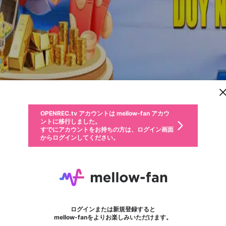
新規登録
OPENREC.tv アカウントは mellow-fan アカウ
OPENREC.tvアカウントはmellow-fanアカウン
パーソナルデータの登録
限定コミュニティ参加方法
ントに移行しました。
トに統合しました。
すでにアカウントをお持ちの方は、ログイン画面
こちらからOPENREC.tvでログイン中のアカウ
からログインしてください。
ント情報を引き継ぐことができます。
動画プレイリストを選択
生年月
固定動画に設定
不適切なユーザーとして報告します
ファンレター
サブスクシェア
OPENREC.tv アカウントは mellow-fan アカウ
@
新規登録
ログイン
か？
年
月
ントに移行しました。
マイページに表示されている動画 (ライブ配信、配信予定、ア
すでにアカウントをお持ちの方は、ログイン画面
ーカイブ、アップロード動画) をページのトップに1つ固定で
F8BET Casino
応援している配信者にファンレターを送ることができま
生年月は登録後に変更できません。
認証コードの入力
できるプレイリストがありません。プレイリストは動画の再生画面で作
からログインしてください。
きます。動画タイトル横のメニューより設定することができま
す。好きなデザインを選んでメッセージを書いたり、エ
ログイン
す。
@
f8bet288site
ご確認ください
す。
メールアドレスで新規登録
メールアドレスでログイン
問題を選択してください
ールアイテムでデコレーションして、配信者に届けまし
性別
ょう！
メールアドレスにメールを送信しました。30分以内にメ
パスワード再設定
詳しくはこちら
この限定コミュニティは、Discordで提供されています。
入力していただいたメールアドレス
男性
女性
その他
問題を選択してください
※ファンレター機能は有料サービスです。
ール記載の6桁の認証コードを入力してください。
利用規約とプライバシーポリシーが更新されました。
または
または
ポイントが不足しています
フォロー
に、パスワード再設定用URLを記載
セッションの有効期限が切れたた
Discordアカウントをお持ちでない方
サービスを利用するには変更後の内容をご確認いただ
わいせつな表現
認証コード
検索履歴をすべて削除しますか？
ブロックリストに追加しますか？
この動画の公開は終了しました
登録したメールアドレスを入力し、送信してください。
お住まいの地域
されたメールを送信しましたのでご
め、ログアウトしました
き、同意していただく必要があります。
X
X
Discordとは？からDiscordにアクセス
mellowポイントの購入に進みますか？
他者を誹謗中傷する表現
0
6
確認ください
ログインまたは新規登録すると
Discordアカウントを作成
キャンセル
mellow-fanをよりお楽しみいただけます。
いいえ
OK
はい
OK
利用規約
を確認しました。
0
500
著作権の侵害
Google
Google
キャプチャ
プレイリスト
フォロー
フォロワー
プレミアム会員に入会
mellow-fan のメールアドレス（mellow-fan.comドメイン
OK