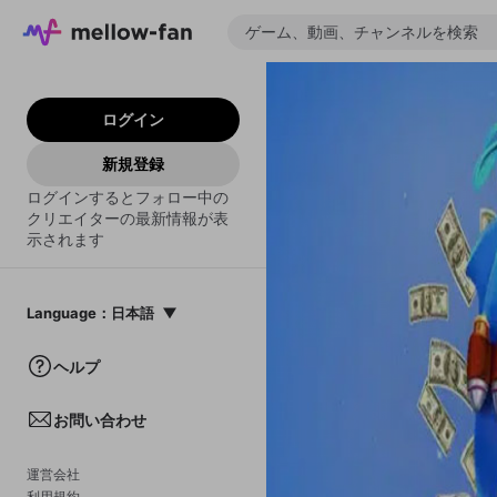
ログイン
新規登録
ログインするとフォロー中の
クリエイターの最新情報が表
示されます
Language
：
日本語
日本語
ヘルプ
English
お問い合わせ
中文(簡体)
한국어
運営会社
利用規約