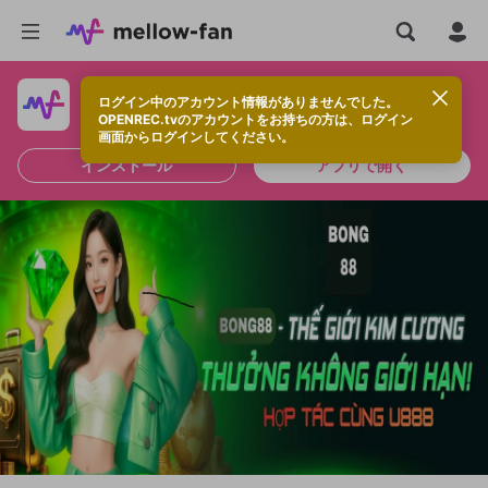
ログイン中のアカウント情報がありませんでした。
快適に視聴するなら、アプリをインストールしよう！
OPENREC.tvのアカウントをお持ちの方は、ログイン
画面からログインしてください。
インストール
アプリで開く
新規登録
OPENREC.tv アカウントは mellow-fan
OPENREC.tvアカウントはmellow-fanア
限定コミュニティ参加方法
パーソナルデータの登録
アカウントに移行しました。
カウントに統合しました。