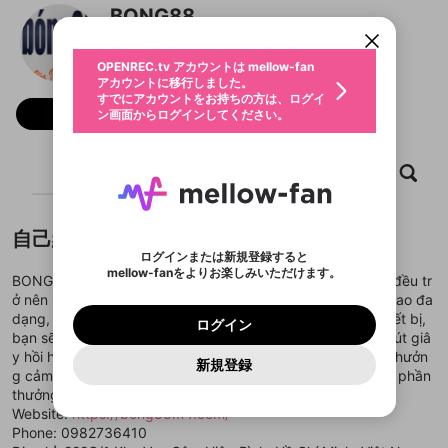
すでにアカウントをお持ちの方は、ログイ
こちらからOPENREC.tvでログイン中のア
BONG88
動画プレイリストを選択
ン画面からログインしてください。
カウント情報を引き継ぐことができます。
生年月
固定動画に設定
不適切なユーザーとして報告しま
ファンレター
OPENREC.tv アカウントは mellow-fan
サブスクシェア
@
新規登録
ログイン
すか？
年
月
アカウントに移行しました。
マイページに表示されている動画 (ライブ配信、配
認証コードの入力
すでにアカウントをお持ちの方は、ログイ
生年月は登録後に変更できません。
信予定、アーカイブ、アップロード動画) をページ
選択できるプレイリストがありません。
応援している配信者にファンレターを送ることがで
フォロー
ン画面からログインしてください。
ご確認ください
のトップに1つ固定できます。動画タイトル横のメ
ログイン
プレイリストは動画の再生画面で作成で
きます。好きなデザインを選んでメッセージを書い
ニューより設定することができます。
メールアドレスで新規登録
メールアドレスでログイン
問題を選択してください
この限定コミュニティは、Discordで提供されてい
性別
きます。
たり、エールアイテムでデコレーションして、配信
メールアドレスにメールを送信しました。30分以内
パスワード再設定
ます。
者に届けましょう！
にメール記載の6桁の認証コードを入力してくださ
入力していただいたメールアドレ
男性
女性
その他
ホーム
利用規約とプライバシーポリシーが更新されま
動画
キャプチャ
プレイリスト
問題を選択してください
詳しくはこちら
※ファンレター機能は有料サービスです。
い。
または
または
ポイントが不足しています
した。 サービスを利用するには変更後の内容を
Discordアカウントをお持ちでない方
スに、パスワード再設定用URLを
セッションの有効期限が切れたた
登録したメールアドレスを入力し、送信してくださ
わいせつな表現
ブロックリストに追加しますか？
この動画の公開は終了しました
お住まいの地域
ご確認いただき、同意していただく必要があり
認証コード
い。
記載されたメールを送信しました
め、ログアウトしました
Discordとは？からDiscordにアクセス
X
X
自己紹介
ます。
mellowポイントの購入に進みますか？
他者を誹謗中傷する表現
のでご確認ください
0
6
ログインまたは新規登録すると
Discordアカウントを作成
mellow-fanをよりお楽しみいただけます。
キャンセル
OK
OK
0
500
著作権の侵害
BONG88 – thiên đường giải trí trực tuyến nơi mỗi trận cầu đều tr
Google
Google
利用規約
プレミアム会員に入会
を確認しました。
OK
いいえ
はい
mellow-fan のメールアドレス（mellow-fan.comド
この画面からDiscordに参加する
ở nên sống động hơn bao giờ hết. Với hệ thống cược thể thao đa
利用規約
および
プライバシーポリシー
に同意頂いた上で
ログイン
プライバシーポリシー
を確認しました。
メイン及びcs.openrec.co.jpドメイン）が受信拒否設
次にお進みください。
OK
プライバシーの侵害
dạng, tỷ lệ hấp dẫn cùng trải nghiệm mượt mà trên mọi thiết bị,
ご登録いただいた情報はサービスの向上を目的
ログイン
再設定する
動画プレイリストがありません
定に含まれていないかご確認ください。
Yahoo! JAPAN
Yahoo! JAPAN
bạn sẽ luôn nắm trong tay cơ hội chiến thắng và những phút giâ
Discordは第三者が提供するコミュニティーサービスで、
として使用いたします。
報告された問題については、利用規約に違反しているか
動画プレイリストを選択
パスワードを忘れた方は
こちら
過激な暴力や自傷行為
mellow-fanとは関わりがありません。Discordに関してのお
y hồi hộp không thể quên. Tham gia ngay hôm nay để tận hưởn
一部サービスをご利用いただくには、生年月の
どうかをスタッフが確認します。
この機能をむやみに使
新規登録
確認しました
問い合わせにはお答えすることができません。Discordの仕
アカウントをお持ちですか？
アカウントを作成する
g cảm giác “nóng” từ mỗi pha bóng và biến đam mê thành phần
登録が必要です。
用することは、利用規約違反になります。
様変更により、限定コミュニティ特典の提供が終了する可能
入力
なりすまし行為
Appleでサインアップ
Appleでサインイン
動画のプレイリストを一つ選択すると、そのプレイ
thưởng thật sự!
ご登録いただいた情報は公開されません。
性がありますが、その際の補償は一切行いません。外部サー
リストの動画をマイページの上部にリストで表示す
Website:
https://bong88m4.com/
ビスとのID連携に関する同意事項に同意の上、参加をお願い
閉じる
ることができます。
出会いを誘導する行為
ファンレターを作成
します。
Phone: 0982736410
送信
mellow-fanの
mellow-fanの
利用規約
利用規約
・
・
プライバシーポリシー
プライバシーポリシー
・
・
外部
外部