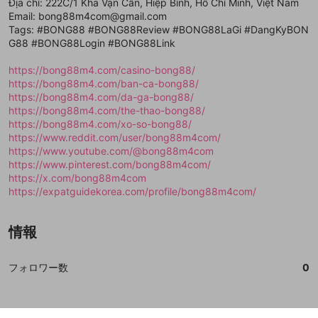
登録
Địa chỉ: 222C/1 Kha Vạn Cân, Hiệp Bình, Hồ Chí Minh, Việt Nam
外部サービスとのID連携に関する同意事項
サービスとのID連携に関する同意事項
サービスとのID連携に関する同意事項
に同意頂いた上
に同意頂いた上
閉じる
ねずみ講やマルチ商法
動画プレイリストを選択
アカウント作成
Email: bong88m4com@gmail.com
で、次にお進みください
で、次にお進みください
Tags: #BONG88 #BONG88Review #BONG88LaGi #DangKyBON
誤解を招く配信設定
あとで登録
Discordとは？
Discordに参加する
G88 #BONG88Login #BONG88Link
mellow-fanからのお得な情報をメールで受
ゲームの録画禁止区域の配信
け取る
https://bong88m4.com/casino-bong88/
https://bong88m4.com/ban-ca-bong88/
改造版・海賊版ソフトの配信
https://bong88m4.com/da-ga-bong88/
https://bong88m4.com/the-thao-bong88/
政治的・宗教的・人種的な内容
https://bong88m4.com/xo-so-bong88/
その他の問題
https://www.reddit.com/user/bong88m4com/
https://www.youtube.com/@bong88m4com
https://www.pinterest.com/bong88m4com/
https://x.com/bong88m4com
https://expatguidekorea.com/profile/bong88m4com/
情報
フォロワー数
0