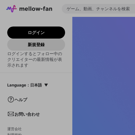
ログイン
新規登録
ログインするとフォロー中の
クリエイターの最新情報が表
示されます
Language
：
日本語
日本語
ヘルプ
English
お問い合わせ
中文(簡体)
한국어
運営会社
利用規約