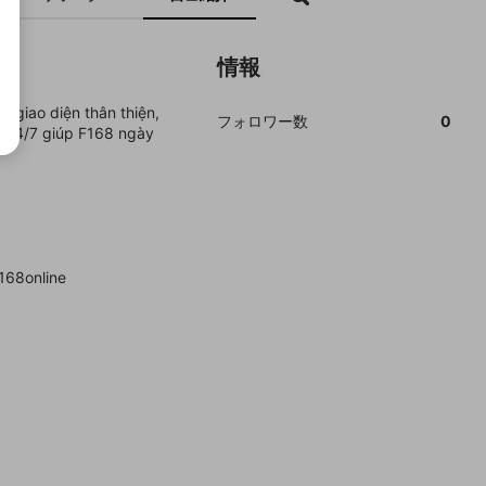
情報
 giao diện thân thiện,
フォロワー数
0
ợ 24/7 giúp F168 ngày
168online