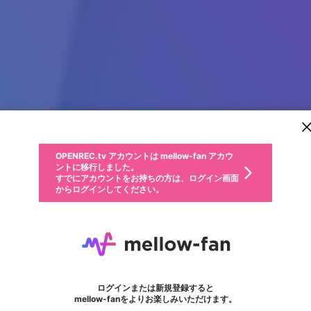
新規登録
OPENREC.tv アカウントは mellow-fan アカウ
OPENREC.tvアカウントはmellow-fanアカウン
パーソナルデータの登録
限定コミュニティ参加方法
ントに移行しました。
トに統合しました。
すでにアカウントをお持ちの方は、ログイン画面
こちらからOPENREC.tvでログイン中のアカウ
からログインしてください。
ント情報を引き継ぐことができます。
動画プレイリストを選択
生年月
固定動画に設定
不適切なユーザーとして報告します
ファンレター
サブスクシェア
OPENREC.tv アカウントは mellow-fan アカウ
@
新規登録
ログイン
か？
年
月
ントに移行しました。
マイページに表示されている動画 (ライブ配信、配信予定、ア
すでにアカウントをお持ちの方は、ログイン画面
ーカイブ、アップロード動画) をページのトップに1つ固定で
Nhà cái F168
応援している配信者にファンレターを送ることができま
生年月は登録後に変更できません。
認証コードの入力
できるプレイリストがありません。プレイリストは動画の再生画面で作
からログインしてください。
きます。動画タイトル横のメニューより設定することができま
す。好きなデザインを選んでメッセージを書いたり、エ
ログイン
す。
@
f168csncom
ご確認ください
す。
メールアドレスで新規登録
メールアドレスでログイン
問題を選択してください
ールアイテムでデコレーションして、配信者に届けまし
性別
ょう！
メールアドレスにメールを送信しました。30分以内にメ
パスワード再設定
詳しくはこちら
この限定コミュニティは、Discordで提供されています。
入力していただいたメールアドレス
男性
女性
その他
問題を選択してください
※ファンレター機能は有料サービスです。
ール記載の6桁の認証コードを入力してください。
利用規約とプライバシーポリシーが更新されました。
または
または
ポイントが不足しています
フォロー
に、パスワード再設定用URLを記載
セッションの有効期限が切れたた
Discordアカウントをお持ちでない方
サービスを利用するには変更後の内容をご確認いただ
わいせつな表現
認証コード
検索履歴をすべて削除しますか？
ブロックリストに追加しますか？
この動画の公開は終了しました
登録したメールアドレスを入力し、送信してください。
お住まいの地域
されたメールを送信しましたのでご
め、ログアウトしました
き、同意していただく必要があります。
X
X
Discordとは？からDiscordにアクセス
mellowポイントの購入に進みますか？
他者を誹謗中傷する表現
0
6
確認ください
ログインまたは新規登録すると
Discordアカウントを作成
キャンセル
mellow-fanをよりお楽しみいただけます。
いいえ
OK
はい
OK
利用規約
を確認しました。
0
500
著作権の侵害
Google
Google
キャプチャ
プレイリスト
フォロー
フォロワー
プレミアム会員に入会
mellow-fan のメールアドレス（mellow-fan.comドメイン
OK