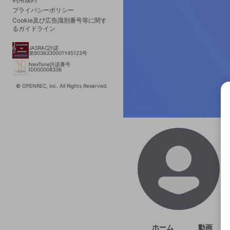
プライバシーポリシー
Cookie及び広告識別番号等に関す
るガイドライン
JASRAC許諾
第9036330001Y45123号
NexTone許諾番号
ID000008336
© OPENREC, inc. All Rights Reserved.
選択
きま
ホーム
動画