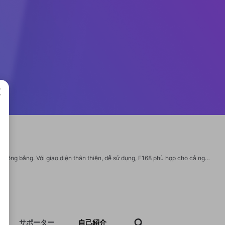
成で
Tham gia F168, người chơi sẽ được trải nghiệm môi trường cá cược minh bạch và công bằng. Với giao diện thân thiện, dễ sử dụng, F168 phù hợp cho cả người mới và người chơi lâu năm. Bên cạnh đó, dịch vụ hỗ trợ 24/7 giúp F168 ngày càng được tin tưởng trên thị trường. Thông tin liên hệ: Website: https://f168csn.com/ Email: support@f168csn.com Địa chỉ: 177 Đ. Trần Thị Trọng, Phường 15, Tân Sơn, Hồ Chí Minh, Vietnam Số điện thoại: 0983652128 Hashtags: #F168 #nhaCaiF168 #F168casino #F168bet #dangkyF168 #linkF168 #F168uytin #F168online https://www.facebook.com/f168csncom https://x.com/f168csncom https://pinterest.com/f168csncom/ https://www.reddit.com/user/f168csncom/ https://www.tumblr.com/f168csncom https://www.youtube.com/@f168csncom/about https://www.twitch.tv/f168csncom/about https://about.me/f168csncom https://500px.com/p/f168csncom https://gravatar.com/f168csncom
サポーター
自己紹介