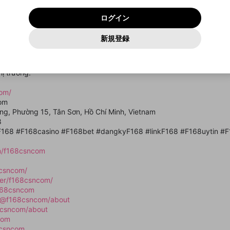
いいえ
はい
利用規約
および
プライバシーポリシー
に同意頂いた上で次にお
この画面からDiscordに参加する
プライバシーポリシー
を確認しました。
及びcs.openrec.co.jpドメイン）が受信拒否設定に含まれて
ログイン
進みください。
OK
プライバシーの侵害
ご登録いただいた情報はサービスの向上を目的として
動画プレイリストがありません
再設定する
いないかご確認ください。
ログイン
Yahoo! JAPAN
Yahoo! JAPAN
使用いたします。
Discordは第三者が提供するコミュニティーサービスで、mellow-
報告された問題については、利用規約に違反しているかどうか
パスワードを忘れた方は
こちら
過激な暴力や自傷行為
確認しました
fanとは関わりがありません。Discordに関してのお問い合わせには
一部サービスをご利用いただくには、生年月の登録が
をスタッフが確認します。
この機能をむやみに使用すること
新規登録
動画プレイリストを選択
お答えすることができません。Discordの仕様変更により、限定コ
アカウントをお持ちですか？
アカウントを作成する
入力
必要です。
は、利用規約違反になります。
Appleでサインアップ
Appleでサインイン
ミュニティ特典の提供が終了する可能性がありますが、その際の補
なりすまし行為
sẽ được trải nghiệm môi trường cá cược minh bạch và công bằng. Với
ご登録いただいた情報は公開されません。
償は一切行いません。外部サービスとのID連携に関する同意事項に
動画のプレイリストを一つ選択すると、そのプレイリストの動
cho cả người mới và người chơi lâu năm. Bên cạnh đó, dịch vụ hỗ tr
同意の上、参加をお願いします。
出会いを誘導する行為
閉じる
画をマイページの上部にリストで表示することができます。
hị trường.
ファンレターを作成
送信
mellow-fanの
mellow-fanの
利用規約
利用規約
・
・
プライバシーポリシー
プライバシーポリシー
・
・
外部サービ
外部サービ
外部サービスとのID連携に関する同意事項
登録
スとのID連携に関する同意事項
スとのID連携に関する同意事項
に同意頂いた上で、次にお進み
に同意頂いた上で、次にお進み
閉じる
ねずみ講やマルチ商法
アカウント作成
動画プレイリストを選択
com/
ください
ください
com
Discordとは？
Discordに参加する
誤解を招く配信設定
あとで登録
rọng, Phường 15, Tân Sơn, Hồ Chí Minh, Vietnam
mellow-fanからのお得な情報をメールで受け取
8
ゲームの録画禁止区域の配信
る
F168 #F168casino #F168bet #dangkyF168 #linkF168 #F168uytin #F
改造版・海賊版ソフトの配信
m/f168csncom
政治的・宗教的・人種的な内容
8csncom/
その他の問題
ser/f168csncom/
f168csncom
/@f168csncom/about
68csncom/about
com
8csncom