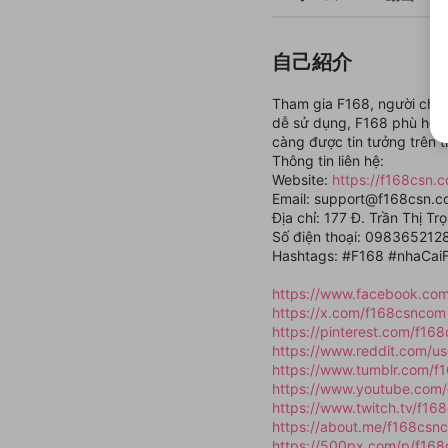
自己紹介
Tham gia F168, người chơi 
dễ sử dụng, F168 phù hợp 
càng được tin tưởng trên t
Thông tin liên hệ:
Website:
https://f168csn.
Email: support@f168csn.
Địa chỉ: 177 Đ. Trần Thị T
Số điện thoại: 098365212
Hashtags: #F168 #nhaCai
https://www.facebook.co
https://x.com/f168csncom
https://pinterest.com/f16
https://www.reddit.com/u
https://www.tumblr.com/
https://www.youtube.com
https://www.twitch.tv/f1
https://about.me/f168csn
https://500px.com/p/f16