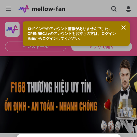
ログイン中のアカウント情報がありませんでした。
快適に視聴するなら、アプリをインストールしよう！
OPENREC.tvのアカウントをお持ちの方は、ログイン
画面からログインしてください。
インストール
アプリで開く
新規登録
OPENREC.tv アカウントは mellow-fan
OPENREC.tvアカウントはmellow-fanア
限定コミュニティ参加方法
パーソナルデータの登録
アカウントに移行しました。
カウントに統合しました。
すでにアカウントをお持ちの方は、ログイ
こちらからOPENREC.tvでログイン中のア
ン画面からログインしてください。
カウント情報を引き継ぐことができます。