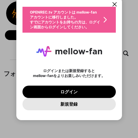
動画プレイリストを選択
生年月
F168
固定動画に設定
不適切なユーザーとして報告しま
ファンレター
OPENREC.tv アカウントは mellow-fan
サブスクシェア
@
f168c
@
新規登録
ログイン
すか？
年
月
アカウントに移行しました。
マイページに表示されている動画 (ライブ配信、配
認証コードの入力
すでにアカウントをお持ちの方は、ログイ
生年月は登録後に変更できません。
信予定、アーカイブ、アップロード動画) をページ
選択できるプレイリストがありません。
応援している配信者にファンレターを送ることがで
ン画面からログインしてください。
ご確認ください
のトップに1つ固定できます。動画タイトル横のメ
ログイン
プレイリストは動画の再生画面で作成で
きます。好きなデザインを選んでメッセージを書い
ニューより設定することができます。
メールアドレスで新規登録
メールアドレスでログイン
問題を選択してください
フォロー
この限定コミュニティは、Discordで提供されてい
性別
きます。
たり、エールアイテムでデコレーションして、配信
メールアドレスにメールを送信しました。30分以内
パスワード再設定
ます。
者に届けましょう！
にメール記載の6桁の認証コードを入力してくださ
入力していただいたメールアドレ
男性
女性
その他
利用規約とプライバシーポリシーが更新されま
問題を選択してください
詳しくはこちら
※ファンレター機能は有料サービスです。
い。
または
または
ポイントが不足しています
した。 サービスを利用するには変更後の内容を
Discordアカウントをお持ちでない方
スに、パスワード再設定用URLを
セッションの有効期限が切れたた
ホーム
動画
キャプチャ
プレイリスト
登録したメールアドレスを入力し、送信してくださ
わいせつな表現
ブロックリストに追加しますか？
この動画の公開は終了しました
お住まいの地域
ご確認いただき、同意していただく必要があり
認証コード
い。
記載されたメールを送信しました
め、ログアウトしました
Discordとは？からDiscordにアクセス
X
X
ます。
mellowポイントの購入に進みますか？
他者を誹謗中傷する表現
のでご確認ください
0
6
ログインまたは新規登録すると
フォロー
Discordアカウントを作成
mellow-fanをよりお楽しみいただけます。
キャンセル
OK
OK
0
500
著作権の侵害
Google
Google
利用規約
プレミアム会員に入会
を確認しました。
OK
いいえ
はい
mellow-fan のメールアドレス（mellow-fan.comド
この画面からDiscordに参加する
利用規約
および
プライバシーポリシー
に同意頂いた上で
ログイン
プライバシーポリシー
を確認しました。
メイン及びcs.openrec.co.jpドメイン）が受信拒否設
次にお進みください。
OK
プライバシーの侵害
ご登録いただいた情報はサービスの向上を目的
ログイン
再設定する
動画プレイリストがありません
定に含まれていないかご確認ください。
Yahoo! JAPAN
Yahoo! JAPAN
Discordは第三者が提供するコミュニティーサービスで、
として使用いたします。
報告された問題については、利用規約に違反しているか
動画プレイリストを選択
パスワードを忘れた方は
こちら
過激な暴力や自傷行為
mellow-fanとは関わりがありません。Discordに関してのお
一部サービスをご利用いただくには、生年月の
どうかをスタッフが確認します。
この機能をむやみに使
新規登録
確認しました
問い合わせにはお答えすることができません。Discordの仕
アカウントをお持ちですか？
アカウントを作成する
登録が必要です。
用することは、利用規約違反になります。
様変更により、限定コミュニティ特典の提供が終了する可能
入力
なりすまし行為
Appleでサインアップ
Appleでサインイン
動画のプレイリストを一つ選択すると、そのプレイ
ご登録いただいた情報は公開されません。
性がありますが、その際の補償は一切行いません。外部サー
フォローしているチャンネルがありません
リストの動画をマイページの上部にリストで表示す
ビスとのID連携に関する同意事項に同意の上、参加をお願い
閉じる
ることができます。
出会いを誘導する行為
ファンレターを作成
します。
送信
mellow-fanの
mellow-fanの
利用規約
利用規約
・
・
プライバシーポリシー
プライバシーポリシー
・
・
外部
外部
登録
外部サービスとのID連携に関する同意事項
サービスとのID連携に関する同意事項
サービスとのID連携に関する同意事項
に同意頂いた上
に同意頂いた上
閉じる
ねずみ講やマルチ商法
動画プレイリストを選択
アカウント作成
で、次にお進みください
で、次にお進みください